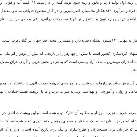
دوکشت در سال را دارند. بهشت کرمانشاه قطب محصولات کشاورزی کشور، رتبه اول تولید ذرت و نخود و رت
نسبت میانگین کشوری، ۹۸درصد محصولات زراعی و باغی و دامی را در استان فراهم می‌آورد. ۸۶۴ هکتار نخلستان قصرشیرین را در کنار محصولات باغی
پسته و زیتون از کاشت‌های آزمایشی و موفق در بهشت کرمانشاه هستند. سالیانه بیش از چهارمیلیون و ۵۰۰هزار تن انواع محصولات زراعی، باغی و
ان در گیلان‌غرب است.
های گردشگری کشور است با بیش از چهارهزار اثر تاریخی که بیش از دوهزار اثر ملی ثب
رمانشاه دارای مهمترین منطقه آزاد رسمی است که به هر دو بخش عربی و کُردی عراق متصل
تند.
گسترش ساخت‌وسازها و آب شیرین و نمونه‌های این‌همه نعمات الهی را نداشتند، در هم
اعی و روانی و آموزشی و بهداشتی و… به سر می‌برند و ما با این‌همه نعمت خدادادی، ب
 مردم شریف، نجیب، مرزدار و مظلوم آن تدارک دیده شده است و این بهشت خدادادی جز ر
مانشاه که مرکز استان است، یک ساختار و سیمای درهم ریخته شهری ایجاد شده است: سا
ت که جز نان برای سندسازان و طرح‌اندازان و ننگ برای تاریخ آینده استان، درباره آن 