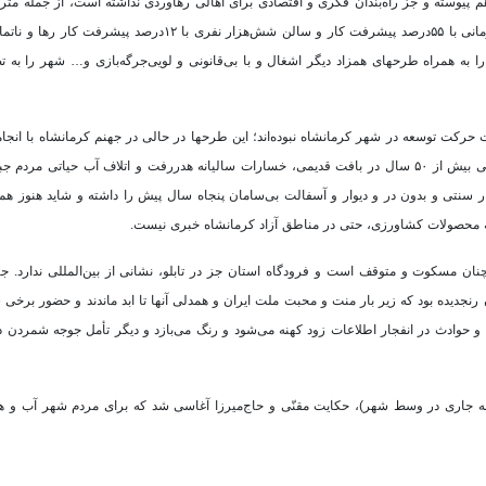
 پیوسته و جز راه‌بندان فکری و اقتصادی برای اهالی رهاوردی نداشته است، از جمله مترو
قرار شد حداکثر در سال ۱۴۰۰ تحویل داده شود! دهکده المپیک که استخر قهرمانی با ۵۵درصد پیشرفت کار و سالن شش‌هزار
 به همراه طرحهای همزاد دیگر اشغال و با بی‌قانونی و لویی‌جرگه‌بازی و… شهر را به 
ویت حرکت توسعه در شهر کرمانشاه نبوده‌اند؛ این طرحها در حالی در جهنم کرمانشاه با ان
شده است که لوله‌کشی آب شهری به سبب ضربات موشکی جنگ و فرسودگی بیش از ۵۰ سال در بافت قدیمی، خسارات سالیانه هدررفت و اتلاف آب حیاتی
 سنتی و بدون در و دیوار و آسفالت بی‌سامان پنجاه سال پیش را داشته و شاید هنوز هم دا
فته محصولات کشاورزی، حتی در مناطق آزاد کرمانشاه خبری نیست.
همچنان مسکوت و متوقف است و فرودگاه استان جز در تابلو، نشانی از بین‌المللی ندارد. ج
ن رنجدیده بود که زیر بار منت و محبت ملت ایران و همدلی آنها تا ابد ماندند و حضور برخ
و حوادث در انفجار اطلاعات زود کهنه می‌شود و رنگ می‌بازد و دیگر تأمل جوجه شمردن در 
 جاری در وسط شهر)، حکایت مقنّی و حاج‌میرزا آغاسی شد که برای مردم شهر آب و هو