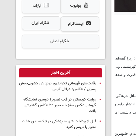
یوتیوب
آپارات
تلگرام ایران
اینستاگرام
تلگرام اصلی
را گفته‌اند:
، کپرنشینی و…
آخرین اخبار
 قدرت و صدها
رقابت‌های قهرمانی تکواندوی نونهالان کشور_بخش
پسران / عکاس: عرفان کرمی
سائل فرهنگی،
روایت کردستان در قاب تصویر؛ دومین نمایشگاه
انتشار دادم و
گروهی عکس سقز با حضور ۲۲ عکاس گشایش
یافت
 داشتند، اما
قبل از پرداخت شهریه پزشکی در ترکیه، این هفت
معیار را بررسی کنید
م. جامع‌ترین