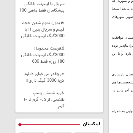
 و منوریل که
سریال با اینترنت خانگی
 نفری با ۱۲درصد پیشرفت کار رها و ناتمام مانده است؛
پیشگامان فقط ماهی 100
تصویر شهرهای
🔥بدون تموم شدن حجم
فیلم و سریال ببین !! با
3000گیگ اینترنت خانگی
جامشان موافقت
پیشگ
 مردم جبران‌ناپذیر بوده
⏳فرصت محدود!!
رد، و با این
3000گیگ اینترنت خانگی
180 روزه فقط 600
هزارتومان!!
هرچقدر می‌خوای دانلود
نجال بازسازی
کن؛ 3000 گیگ داری!!
ی شخصیت‌ها هم
آخر پاییز در
خرید شمش پلمپ
طلاسی، از ۰.۵ گرم تا ۱۰
گرم
ایی به همراه
لینکستان