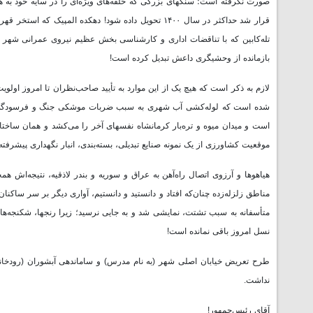
صورت نگرفته است؛ سنگهای بزرگی که حلقه‌های ویژه‌ای را در سایه خود به هم
تله‌کابین که با تناقضات اداری و کارشناسی بخش عظیم نیروی عمرانی شهر را
بازمانده از وحشیگری داعش تبدیل کرده است!
لازم به ذکر است که هیچ یک از این موارد به تأیید صاحب‌نظران تا امروز اول
است و میدان میوه و تره‌بار کرمانشاه نفسهای آخر را می‌کشد و همان ساختار
موقعیت کشاورزی از یک نمونه صنایع تبدیلی، بسته‌بندی، انبار نگهداری پیشر
هیاهوها و آرزوی اتصال راه‌آهن به عراق و سوریه و بندر لاذقیه، نتیجه‌اش 
مناطق زلزله‌زده چنان‌که افتاد و دانستید و دانستیم، آواری دیگر بر سر ساکنا
متأسفانه به سبب تشتت، نمایشی شد و به جایی نرسید؛ زیرا رنجها، شکنجه‌ها 
نسل امروز باقی نمانده است!
طرح تعریض خیابان اصلی شهر (به نام مدرس) و ساماندهی آبشوران (رودخانه
نداشت.
آقای رئیس‌جمهور!