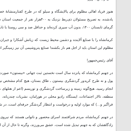
هنوز فریاد اهالی مظلوم برای پالایشگاه و سیلو که در طرح کفتارمنشانۀ خص
گرمای تابستان ۱۴۰۰، بدون آب سپری کرده‌اند و حداقل صد و سی روستا با تانکر آبرسانی می‌شود.
کرمانشاه را با صنایع آلاینده و دشمن محیط زیست که زیانش آشکارا و جبران‌نا
مظلوم این استان باید از اجل هم ناز بکشند! صنایع پتروشیمی آن نیز زمینگیر 
آقای رئیس‌جمهور!
انجام رسید، هیچ‌گونه زمینه و زیرساخت گردشگری و توریسم (اعم از هتلهای مق
منطقه، تالار اجتماعات، ایستگاه رادیو محلی در هورامان، نشریات چندزبان
فراگیر و…) که موارد اولیه و درخواست و انتظار گردشگر حرفه‌ای است، در ش
در جهنم کرمانشاه، مردم شرافتمند اسرای محصور و ناتوانی هستند که نیروی ج
زادگاهشان که به جهنم تبدیل شده است، عشق می‌ورزند، وگرنه تا حال از آن ا