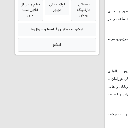
دیجیتال
لوازم یدکی
فیلم و سریال
مارکتینگ
موتور
آنلاین شب
ود منابع آبی
رویش
بین
یادشده، به تصریح مسئولان ذی‌ربط نزدیک به ۴۰۰هزار نفر از جمعیت استان در معرض تنش آبی هستند و تنها در شهر کرمانشاه مردم بیست و دو محله روزانه ۵ تا ۶ ساعت را در
امشو | جدیدترین فیلم‌ها و سریال‌ها
 سرزمین، مردم
امشو
 یونسکو و صندوق بین‌المللی
و امسال که در مرداد ۱۴۰۰ ثبت جهانی منظر فرهنگی هورامان به
بانان و اهالی
ات و اینترنت
ی و… به بهشت