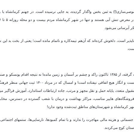
وصی‌سازی(!) به ثمن بخس واگذار گردیده، به جایی نرسیده است. در جهنم کرمانشاه با وج
پذیر است، دلخوش کرده‌اند که آن‌هم نیمه‌کاره و ناتمام مانده است؛ یعنی از بخت بد این
است.
در جهنم کرمانشاه که پانزده سال است نخستین ثبت جهانی «بیستون» صورت گرفته، از ۱۳۸۵ تاکنون راکد و چشم بر آسمان و زمین مانده! نه نتیجه اقدام
پول و نه طرح کریدور گردشگری بیستون ـ طاق بستان، هیچ کدام مشخص نیست و انگار هیچ اتفاقی نیفتاده است! 
بول متعدد، پایانه حمل و نقل مجهز و مرتب، جاده ارتباطات استاندارد، آموزش فراگیر میز
ه، فروشگاه‌های هایپر مناسب، مراکز بهداشت و درمان با شعب گسترده در دسترس، مخابر
هر کرمانشاه و شهرستان‌های مناطق ثبت‌شده وجود ندارد!
سمانی و هزینه مالی مهاجرت را ندارند و با تمام کمبودها، نارسایی‌ها، ستمهای اجتماع
ستان کوچ می‌کردند.