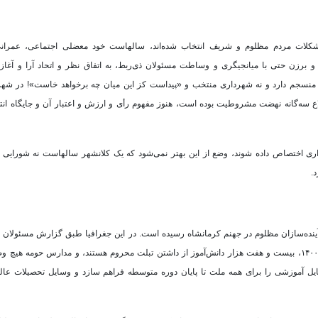
کلات مردم مظلوم و شریف انتخاب شده‌اند، سالهاست خود معضلی اجتماعی، عمران
برزن حتی با میانجیگری و وساطت مسئولان ذی‌ربط، به اتفاق نظر و اتحاد آرا و آغا
 منسجم دارد و نه شهرداری منتخب و «پیداست کز این میان چه برخواهد خاست»! در شه
ع سه‌گانه نهضت مشروطیت بوده است، هنوز مفهوم رأی و ارزش و اعتبار آن و جایگاه ان
داری اختصاص داده شوند، وضع از این بهتر نمی‌شود که یک کلانشهر سالهاست نه شورایی 
.
آینده‌سازان مظلوم در جهنم کرمانشاه رسیده است. در این جغرافیا طبق گزارش مسئولان ذ
مهر ۱۳۹۸، بالغ بر سیصد و هفتاد مدرسه کانکسی وجود داشته است و امسال ۱۴۰۰، بیست و هفت هزار دانش‌آموز از داشتن تبلت محروم هستند، و مدارس
آموزشی را برای همه ملت تا پایان دوره متوسطه فراهم سازد و وسایل تحصیلات عالی