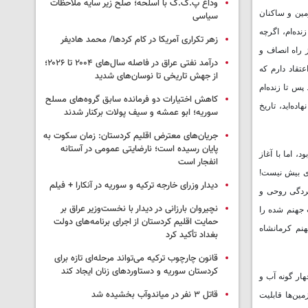
وداع پ.ک.ک با اسلحه؛ صلح زیر سایه ملاحظات
زمین و ساکنان
سیاسی
نده‌ام، اگرچه
زهر تکراری آمریکا در کام کردها/ محمد هادیفر
 راه انصاف و
درآمد نفتی عراق در فاصله سال‌های ۲۰۰۴ تا ۲۰۲۶؛
عتقاد دارم که
از جهش تاریخی تا نوسان‌های شدید
پس تا زنده‌ام
کاهش اختیارات دو فرمانده سابق گروه‌های مسلح
ده‌اید، تاریخ
سوریه؛ ابو عمشه و سیف پولات برکنار شدند
جریان‌های معترض اقلیم کردستان: زمان سکوت به
پایان رسیده است؛ نارضایتی عمومی در آستانه
 اما با آغاز
انفجار است
زده‌ای بیش نیست!
دیدار وزرای خارجه ترکیه و سوریه در آنکارا + فیلم
سردگی روحی و
نچیروان بارزانی در دیدار با نخست‌وزیر عراق بر
 جهنم شده را
حمایت اقلیم کردستان از اجرای برنامه‌های دولت
نم کرمانشاه
بغداد تأکید کرد
قانون چارچوب ترکیه می‌تواند مرحله‌ای تازه برای
کردستان سوریه و دستاوردهای زنان ایجاد کند
ال می‌تواند چهار گونه آب و
قاتل ٣ نفر در میاندوآب بخشیده شد
 که در بعضی مناطق، زمین‌ها قابلیت