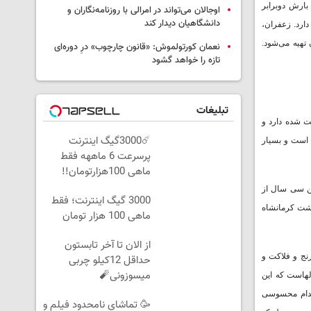
به سوم تولید گندم را داراست. ۱۱ اقلیم آب و هوایی و بارش دوبرابر
اوجالان می‌تواند در امرالی با روزنامه‌نگاران و
دانشگاهیان دیدار کند
 مناطق معتدل دارد. زعفران،
 دامی در این استان تهیه می‌شود.
نعمان کورتولموش: «قانون چارچوب» درِ دوره‌ای
تازه را خواهد گشود
تبلیغات
ت شده دارد و
☄️3000گیگ اینترنت
 است و بسیار
پرسرعت 6 ماههه فقط
ماهی 100هزارتومان!!
ین سی سال از
3000 گیگ اینترنت؛ فقط
هشت کرمانشاه
ماهی 100 هزار تومان
از الان تا آخر تابستون
نج و فلاکت و
حداقل 12کیلو چربی
میسوزونی🧨
لهاست که این
اقدام محسوسی
🥳 تماشای نامحدود فیلم و