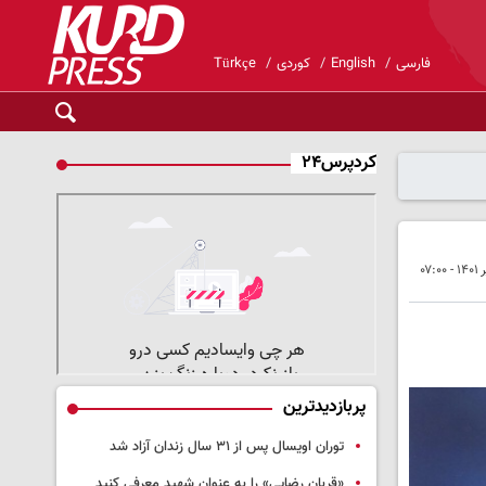
فارسی
English
کوردی
Türkçe
کردپرس۲۴
پربازدیدترین
توران اویسال پس از ۳۱ سال زندان آزاد شد
«قربان رضایی» را به عنوان شهید معرفی کنید