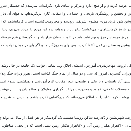
ا عرضه کرده‌ام و از هیچ اداره و مرکز و بنیادی یاری نگرفته‌ام. سربلندم که خدمتکار سر
دریس و تحقیق و روشنگری تاریخی و اجتماعی و اعتقادی کاری برنگزیده‌ام، به هوای آن دیار ز
روشن شود فریاد مردم مظلوم، شریف، رنج‌دیده و محرومیت‌کشیدۀ استان کرمانشاهم که از
اریخ کرمانشاهان» می‌خوانند؛ بنابراین تا زنده‌ام، درد این مردم را فریاد می‌زنم، زیرا ا
امروز مردم این مرز و بوم نیاید، باید در تابوت نسیان قرار داد و به گورستان عدم فرستاد. 
ین به سخن بی‌عمل اکتفا کردید، پس وای به روزگار ما و اگر پای در میدان نهادید که نها
گ، ثروت، مهاجرپذیری، آموزش، اندیشه، اخلاق و… تمامی جوانب یک جامعه در حال رشد بود،
رتبه حمله موشکی از دشمن و ویرانی گسترده، امروز که سی و دو سال از اتمام جنگ گذشته است، هنوز ویرانه جنگ‌
رستی آثار باستانی و تاریخی و طبیعی، عدم امکانات لازم آموزشی و بهداشتی، شیوع اف
ی و معضلات اخلاقی، کمبود و محدودیت مراکز نگهداری معلولان و سالمندان و… این بهشتِ
هشت کرمانشاه را به اطلاع می‌رسانم که بزرگنمایی نکرده باشم و سپس به شرح جه
کرمانشاه با ۶۴۰ ر ۲۴ کیلومتر مربع وسعت، دومیلیون نفر جمعیت دارد که ۷۵درصد شهرنشین و ۲۵درصد ساکن روستا هستند. یک گردشگر در هر فصل از س
هوایی فصول را در بهشت کرمانشاه ببیند و درک کند. از وسعت خدادادی استان، ۲۴۰هزار هکتار زمین آبی و ۹۳۰هزار هکتار زمین دیمی است