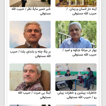
آینه دارِ انسان و زمان /
خَبر خمیر مایهٔ نَظَر / حبیب الله
حبیب الله مستوفی
مستوفی
بهار در میانهٔ شِکوَه و امید /
بر پلهٔ چله و بلندای یلدا / حبیب
حبیب الله مستوفی
الله مستوفی
خاطرات پیشین و خطرات پیشِ
آینهٔ بی عبرت / حبیب الله
رو / حبیب الله مستوفی
مستوفی