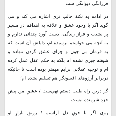
فرزانگی دیوانگی ست
در ادامه به نکتۀ جالب تری اشاره می کند و می
گوید اگر با وجود عشق و علاقه به اهدافم در مسیر
پر نشیب و فراز رندگی، دست آورد چندانی ندارم و
به آنچه می خواستم نرسیده ام، دلیلش آن است که
به فرمان بی چون و چرای عشق گردن ننهاده و
شیفته چیزی نشده ام بلکه به حکم عقل عمل کرده
ام و توجیه عقلانی برایم مهمتر بوده است تا جائیکه
دربرابر آرزوهای افسونگر هم تسلیم نشده ام؛
گر درين راه طلب دستم تهي‌ست / عشقِ من پيشِ
خرَد شرمنده نيست
روي اگر با خونِ دل آراستم / رونقِ بازارِ او