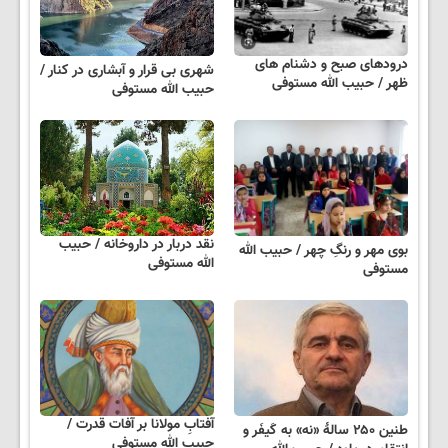
درودهای صبح و دشنام های
شهری بی قرار و آبشاری در کنار /
ظهر / حبیب الله مستوفی
حبیب الله مستوفی
نقد دربار در داروخانه / حبیب
بوی مهر و رنگِ چهر / حبیب الله
الله مستوفی
مستوفی
آفتابِ مولانا بر آفات قدرت /
طنین ۲۵۰ سالهٔ «نه» به کَیفَر و
حبیب الله مستوفی