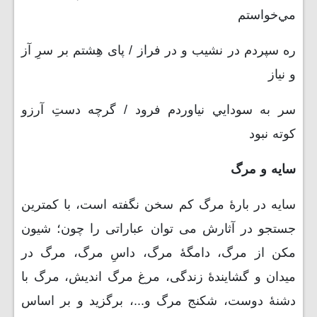
مي‌خواستم
ره سپردم در نشيب و در فراز / پای هِشتم بر سرِ آز
و نياز
سر به سودايي نياوردم فرود / گرچه دستِ آرزو
كوته نبود
سایه و مرگ
سایه در بارۀ مرگ کم سخن نگفته است، با کمترین
جستجو در آثارش می توان عباراتی را چون؛ شیون
مکن از مرگ، دامگۀ مرگ، داسِ مرگ، مرگ در
میدان و گشایندۀ زندگی، مرغ مرگ اندیش، مرگ با
دشنۀ دوست، شکنج مرگ و...، برگزید و بر اساس