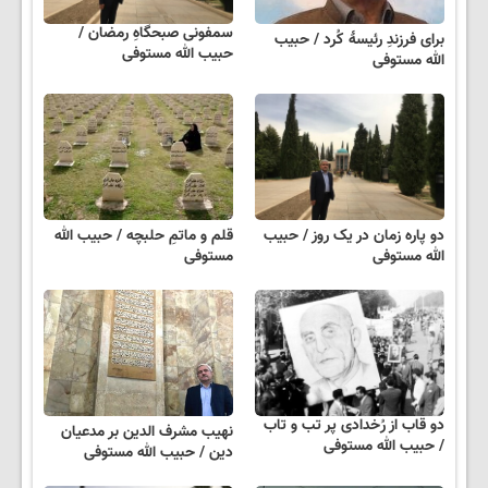
سمفونی صبحگاهِ رمضان /
برای فرزندِ رئیسهٔ کُرد / حبیب
حبیب الله مستوفی
الله مستوفی
دو پاره زمان در یک روز / حبیب
قلم و ماتمِ حلبچه / حبیب الله
الله مستوفی
مستوفی
دو قاب از رُخدادی پر تب و تاب
نهیب مشرف الدین بر مدعیان
/ حبیب الله مستوفی
دین / حبیب الله مستوفی