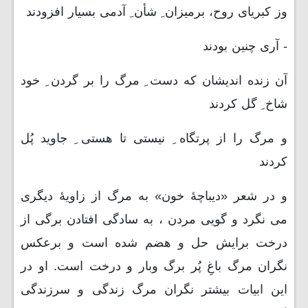
وز کبریای روح، برمیزان ِ شأن ِ آدمی بسیار افزودند
- آری چنین بودند
آن زنده اندیشان که دست ِ مرگ را بر گردن ِ خود
شاخ ِ گل کردند
و مرگ را از پرتگاه ِ نیستی تا هستی ِ جاوید پُل
کردند
و در شعر «دیباچۀ خون» به مرگ از زاویۀ دیگری
می نگرد و گویی مردن ، به سادگی افتادن برگی از
درخت برایش حل و هضم شده است و برعکس
نگران مرگ باغِ پُر برگ وبار و درخت است. او در
این ابیات بیشتر نگران مرگ زندگی و سرزندگی