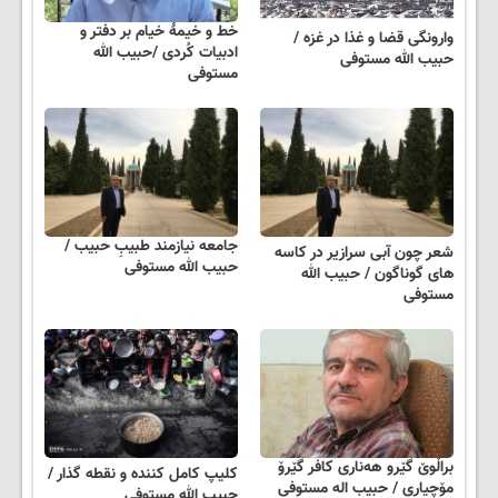
خط و خیمهٔ خیام بر دفتر و
وارونگی قضا و غذا در غزه /
ادبیات کُردی /حبیب الله
حبیب الله مستوفی
مستوفی
جامعه نیازمند طبیبِ حبیب /
شعر چون آبی سرازیر در کاسه
حبیب الله مستوفی
های گوناگون / حبیب الله
مستوفی
براڵوێ گێرو ھەناری کافر گێرۆ
کلیپ کامل کننده و نقطه گذار /
مۆچیاری / حبیب اله مستوفی
حبیب الله مستوفی