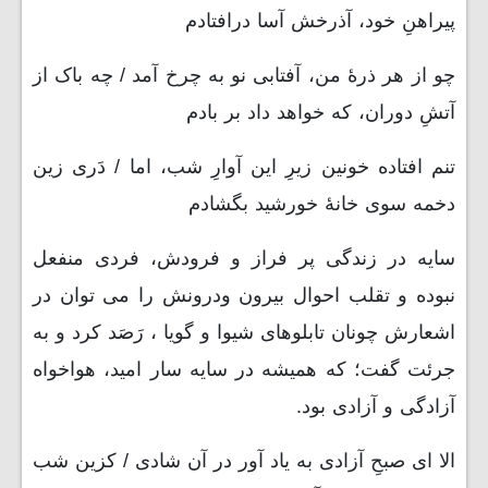
پیراهنِ خود، آذرخش آسا درافتادم
چو از هر ذرۀ من، آفتابی نو به چرخ آمد / چه باک از
آتشِ دوران، که خواهد داد بر بادم
تنم افتاده خونین زیرِ این آوارِ شب، اما / دَری زین
دخمه سوی خانۀ خورشید بگشادم
سایه در زندگی پر فراز و فرودش، فردی منفعل
نبوده و تقلب احوال بیرون ودرونش را می توان در
اشعارش چونان تابلوهای شیوا و گویا ، رَصَد کرد و به
جرئت گفت؛ که همیشه در سایه سار امید، هواخواه
آزادگی و آزادی بود.
الا ای صبحِ آزادی به یاد آور در آن شادی / کزین شب