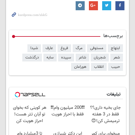
برچسب‌ها
ابتهاج
مستوفی
مرگ
فروغ
عارف
شیدا
شعر
شجریان
شاعر
سپیده
سایه
درگذشت
حبیب
انقلاب
هورامان
تبلیغات
جای بخیه داری؟؟
❗❗200 میلیون وام❗❗
هر کوینی که بخوای
فقط در 3 هفته
فقط با احراز هویت
تو آبان تتر هست!
ترمیمش کن!😍
احراز هویت کن
میخوای برای کمر
این دکتر شیرازی
تا 3میلیارد وام