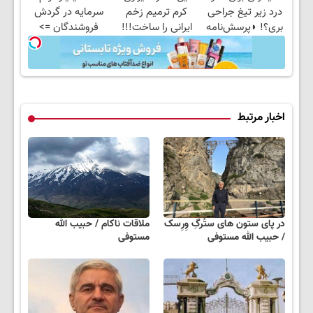
درد زیر تیغ جراحی
کرم ترمیم زخم
سرمایه در گردش
بری؟! ◗پرسش‌نامه
ایرانی را ساخت!!!
فروشندگان =>
رو پر کن◖
فروشگاهت رو ثبت
کن
اخبار مرتبط
در پای ستون های ستُرگِ وِرِسک
ملاقات ناکام / حبیب الله
/ حبیب الله مستوفی
مستوفی