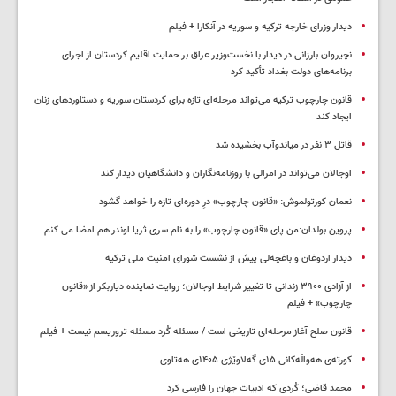
دیدار وزرای خارجه ترکیه و سوریه در آنکارا + فیلم
نچیروان بارزانی در دیدار با نخست‌وزیر عراق بر حمایت اقلیم کردستان از اجرای
برنامه‌های دولت بغداد تأکید کرد
قانون چارچوب ترکیه می‌تواند مرحله‌ای تازه برای کردستان سوریه و دستاوردهای زنان
ایجاد کند
قاتل ٣ نفر در میاندوآب بخشیده شد
اوجالان می‌تواند در امرالی با روزنامه‌نگاران و دانشگاهیان دیدار کند
نعمان کورتولموش: «قانون چارچوب» درِ دوره‌ای تازه را خواهد گشود
پروین بولدان:من پای «قانون چارچوب» را به نام سری ثریا اوندر هم امضا می کنم
دیدار اردوغان و باغچه‌لی پیش از نشست شورای امنیت ملی ترکیه
از آزادی ۳۹۰۰ زندانی تا تغییر شرایط اوجالان؛ روایت نماینده دیاربکر از «قانون
چارچوب» + فیلم
قانون صلح آغاز مرحله‌ای تاریخی است / مسئله کُرد مسئله تروریسم نیست + فیلم
کورتەی هەواڵەکانی ۱۵ی گەلاوێژی ۱۴۰۵ی هەتاوی
محمد قاضی؛ کُردی که ادبیات جهان را فارسی کرد