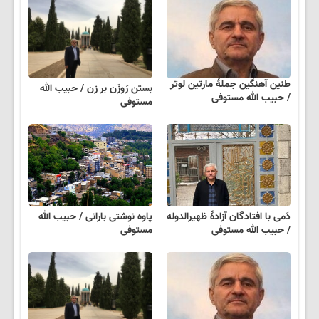
طنین آهنگین جملهٔ مارتین لوتر
بستن رَوزَن بر زن / حبیب الله
/ حبیب الله مستوفی
مستوفی
دَمی با افتادگان آزادهٔ ظهیرالدوله
پاوه نوشتی بارانی / حبیب الله
/ حبیب الله مستوفی
مستوفی