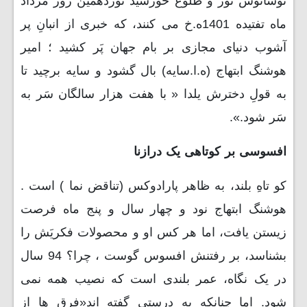
نوشانوش نور و طلوع خورشید نوزدهمین روز مرداد
ماه تفتیده 1401ه.خ می کنند، که خبری از انبانِ پر
آشوب دنیای مجازی بر بام جهان پَر کشید ؛ امیر
هوشنگ ابتهاج (ه.ا.سایه) بال گشود و سایه برچید تا
به قولِ دخترش یلدا « با هفت هزار سالگان سَر به
سَر شود.».
افسوسی بر کوتاهی یک درازنا
کو تاهِ بلند، به ظاهر پارادوکس (تناقض نما ) است .
هوشنگ ابتهاج نود و چهار سال و پنج ماه فرصت
زیستن یافت، اما هر کس او و محصولات فکریَش را
بشناسد، بر رفتنش افسوس گوست ، چرا؟ 94 سال
در یک نگاه، عمر بلندی است که نصیب همه نمی
شود. اما چنانکه به درستی گفته اند«فرق ها از