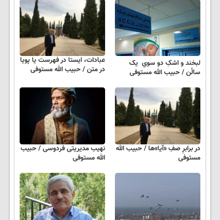
عبادات، ایستا در فهرست یا پویا
لبخند و اشکِ دو سویِ یک
در متن / حبیب الله مستوفی
سالُن / حبیب الله مستوفی
در برابرِ صفِ «آیا»ها / حبیب الله
نهیب مدیریتی فردوسی / حبیب
مستوفی
الله مستوفی