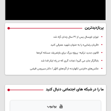
پربازدیدترین
توران اویسال پس از ۳۱ سال زندان آزاد شد
«قربان رضایی» را به عنوان شهید معرفی کنید
قانون جدید ترکیه؛ پروژه بزرگ‌ برای بازتعریف مسئله کردها
باباگرگر جان می گیرد/ نجات گری که در راه ایثار فدا شد
عکس‌های «لارنس لکهارت» از کُردهای کلهُر / دکتر سیروس فیضی
ما را در شبکه های اجتماعی دنبال کنید
یوتیوب