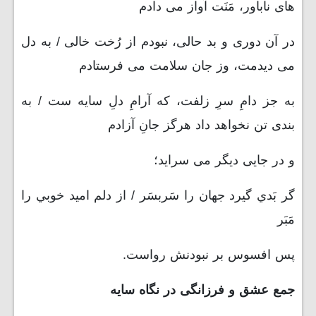
های ناباور، مَنَت آواز می دادم
در آن دوری و بد حالی، نبودم از رُخت خالی / به دل
می دیدمت، وز جان سلامت می فرستادم
به جز دامِ سرِ زلفت، که آرامِ دلِ سایه ست / به
بندی تن نخواهد داد هرگز جانِ آزادم
و در جایی دیگر می سراید؛
گر بَدي گيرد جهان را سَربسَر / از دلم اميد خوبي را
مَبَر
پس افسوس بر نبودنش رواست.
جمع عشق و فرزانگی در نگاه سایه