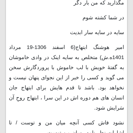
مگذارید كه من بار دگر
در شما كشته شوم
سایه در سایه سار ابدیت
امیر هوشنگ ابتهاج(6 اسفند 1306-19 مرداد
1401ه.ش) متخلص به سایه اینک در وادی خاموشان
به گفتۀ خویش با لب خاموش با پروردگارش سخن
می گوید و کسی را خبر از این نجوای پنهان نیست و
نخواهد بود. باشد تا قدم هایش برای ابتهاج جان
انسان های هم دوره اش در این سرا ، ابتهاج روحِ آن
سَرایش شود.
نشود فاش کسی آنچه میان من و توست / تا
اشارات نظر نامه رسان من توست