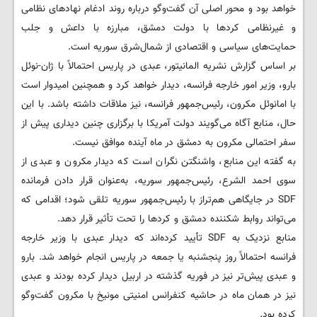
خواهد بود و محور اصلی آن گفت‌وگو درباره روند ادغام نهادهای نظامی
و غیرنظامی کردها با دولت دمشق، مبارزه با داعش و جلب
حمایت‌های سیاسی و اقتصادی از شمال‌شرق سوریه است.
بر اساس گزارش نشریه المانیتور، عبدی در پاریس احتمالاً با ژان-نوئل
بارو، وزیر امور خارجه فرانسه، دیدار خواهد کرد و همچنین امیدوار است
با امانوئل مکرون، رئیس‌جمهور فرانسه، نیز ملاقات داشته باشد. با این
حال، منابع آگاه می‌گویند دولت آمریکا با برگزاری چنین دیداری پیش از
سفر احتمالی مکرون به دمشق در ماه آینده موافق نیست.
به گفته این منابع، واشنگتن نگران است که دیدار مکرون و عبدی از
سوی احمد الشرع، رئیس‌جمهور سوریه، به‌عنوان قرار دادن فرمانده
SDF در جایگاهی هم‌تراز با رئیس‌جمهور سوریه تلقی شود؛ اقدامی که
می‌تواند روابط شکننده دمشق و کردها را تحت تأثیر قرار دهد.
منابع نزدیک به SDF تأیید کرده‌اند که دیدار عبدی با وزیر خارجه
فرانسه احتمالاً روز پنجشنبه یا جمعه در پاریس انجام خواهد شد. بارو
و عبدی پیش‌تر نیز در فوریه گذشته در اربیل دیدار کرده بودند و عبدی
نیز در همان ماه در حاشیه کنفرانس امنیتی مونیخ با مکرون گفت‌وگو
کرده بود.