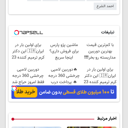
احمد الشرع
تبلیغات
با کم‌ترین قیمت
ماشین پژو پارس
برای اولین بار در
بهترین دوربین
برای فروش داری؟
ایران🇮🇷 این دکتر
مداربسته رو بخر❗❗❗
اینجا سریع
کرم ترمیم کننده 23
بفروشش
روزه ساخت!
برای اولین بار در
🔥دوربین لامپی
دوربین لامپی
ایران🇮🇷 این دکتر
چرخشی 360 درجه
چرخشی 360 درجه
کرم ترمیم کننده 23
🔥 پرداخت درب
فقط امروز حراج شد
روزه ساخت!
منزل + گارانتی
🔥 پرداخت درب
تعویض
منزل
اخبار مرتبط