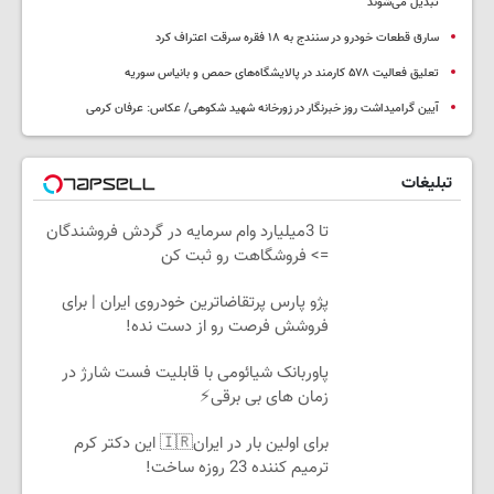
تبدیل می‌شوند
سارق قطعات خودرو در سنندج به ۱۸ فقره سرقت اعتراف کرد
تعلیق فعالیت ۵۷۸ کارمند در پالایشگاه‌های حمص و بانیاس سوریه
آیین گرامیداشت روز خبرنگار در زورخانه شهید شکوهی/ عکاس: عرفان کرمی
تبلیغات
تا 3میلیارد وام سرمایه در گردش فروشندگان
=> فروشگاهت رو ثبت کن
پژو پارس پرتقاضاترین خودروی ایران | برای
فروشش فرصت رو از دست نده!
پاوربانک شیائومی با قابلیت فست شارژ در
زمان های بی برقی⚡
برای اولین بار در ایران🇮🇷 این دکتر کرم
ترمیم کننده 23 روزه ساخت!