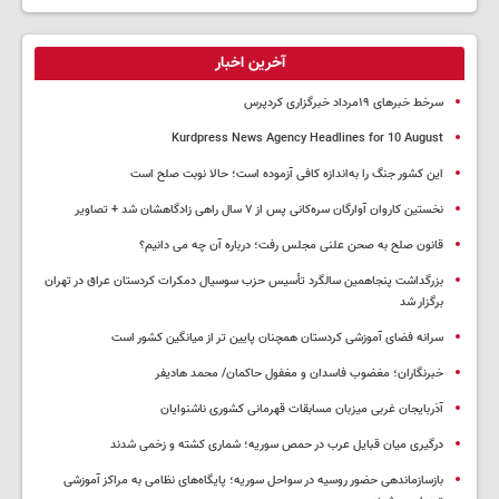
آخرین اخبار
سرخط خبرهای ۱۹مرداد خبرگزاری کردپرس
Kurdpress News Agency Headlines for 10 August
این کشور جنگ را به‌اندازه کافی آزموده است؛ حالا نوبت صلح است
نخستین کاروان آوارگان سره‌کانی پس از ۷ سال راهی زادگاهشان شد + تصاویر
قانون صلح به صحن علنی مجلس رفت؛ درباره آن چه می دانیم؟
بزرگداشت پنجاهمین سالگرد تأسیس حزب سوسیال دمکرات کردستان عراق در تهران
برگزار شد
سرانه فضای آموزشی کردستان همچنان پایین تر از میانگین کشور است
خبرنگاران؛ مغضوب فاسدان و مغفول حاکمان/ محمد هادیفر
آذربایجان غربی میزبان مسابقات قهرمانی کشوری ناشنوایان
درگیری میان قبایل عرب در حمص سوریه؛ شماری کشته و زخمی شدند
بازسازماندهی حضور روسیه در سواحل سوریه؛ پایگاه‌های نظامی به مراکز آموزشی