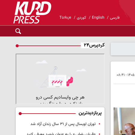
فارسی
English
کوردی
Türkçe
کردپرس۲۴
پربازدیدترین
توران اویسال پس از ۳۱ سال زندان آزاد شد
«قربان رضایی» را به عنوان شهید معرفی کنید