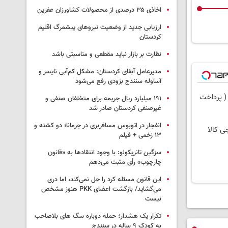
اخاذی ۳۵ درصدی از محصولات کشاورزان عفرین
ارزیابی جدید از وضعیت نیروهای پیشمرگ اقلیم
کردستان
نظارت بر بازار نباید مقطعی و مناسبتی باشد
مدیرعامل آبفای کردستان: مشکل کم‌آبی نایسر و
آساوله سنندج بزودی رفع می‌شود
( پرداخت
۱۹۱ میلیارد ریال جریمه برای متخلفان صنفی و
غیرصنفی کردستان صادر شد
انفجار در اتوبوس مسافربری در جرمانا؛ دو کشته و
ی کالا
۱۳ زخمی + فیلم
سزگین تانریکولو: با وجود انتقادها به «قانون
چارچوب» رأی مثبت می‌دهم
این قانون مسئله کرد را حل نمی‌کند، اما دری
می‌گشاید/ بازگشت اعضای PKK هنوز مشخص
نیست
تکرار یک هشدار؛ حمله دوباره سگ های بلاصاحب
به کودک ۹ ساله در سنندج