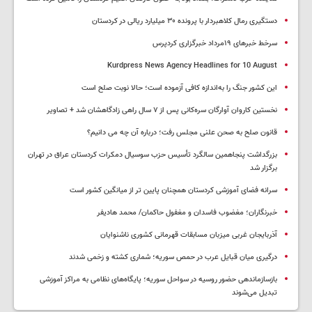
دستگیری رمال کلاهبردار با پرونده ۳۰ میلیارد ریالی در کردستان
سرخط خبرهای ۱۹مرداد خبرگزاری کردپرس
Kurdpress News Agency Headlines for 10 August
این کشور جنگ را به‌اندازه کافی آزموده است؛ حالا نوبت صلح است
نخستین کاروان آوارگان سره‌کانی پس از ۷ سال راهی زادگاهشان شد + تصاویر
قانون صلح به صحن علنی مجلس رفت؛ درباره آن چه می دانیم؟
بزرگداشت پنجاهمین سالگرد تأسیس حزب سوسیال دمکرات کردستان عراق در تهران
برگزار شد
سرانه فضای آموزشی کردستان همچنان پایین تر از میانگین کشور است
خبرنگاران؛ مغضوب فاسدان و مغفول حاکمان/ محمد هادیفر
آذربایجان غربی میزبان مسابقات قهرمانی کشوری ناشنوایان
درگیری میان قبایل عرب در حمص سوریه؛ شماری کشته و زخمی شدند
بازسازماندهی حضور روسیه در سواحل سوریه؛ پایگاه‌های نظامی به مراکز آموزشی
تبدیل می‌شوند