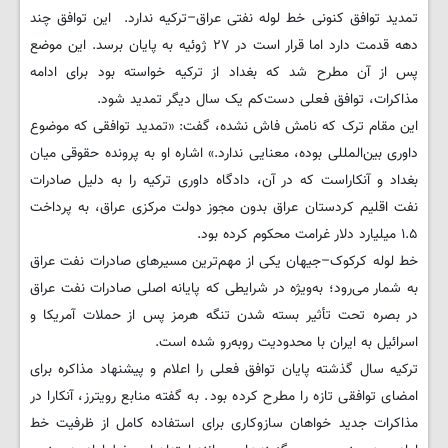
تمدید توافق کنونی خط لوله نفتی عراق–ترکیه ندارد. این توافق چند
دهه‌ قدمت دارد اما قرار است در ۲۷ ژوئیه به پایان برسد. این موضع
پس از آن مطرح شد که بغداد از ترکیه خواسته بود برای ادامه
مذاکرات، توافق فعلی دست‌کم یک سال دیگر تمدید شود.
این مقام ترک که نامش فاش نشده، گفت: «تمدید توافقی که موضوع
داوری بین‌المللی بوده، معنایی ندارد.» اشاره او به پرونده حقوقی میان
بغداد و آنکاراست که در آن، دادگاه داوری ترکیه را به دلیل صادرات
نفت اقلیم کردستان عراق بدون مجوز دولت مرکزی عراق، به پرداخت
۱.۵ میلیارد دلار غرامت محکوم کرده بود.
خط لوله کرکوک–جیهان یکی از مهم‌ترین مسیرهای صادرات نفت عراق
به شمار می‌رود؛ به‌ویژه در شرایطی که پایانه اصلی صادرات نفت عراق
در بصره تحت تأثیر بسته شدن تنگه هرمز پس از حملات آمریکا و
اسرائیل به ایران با محدودیت روبه‌رو شده است.
ترکیه سال گذشته پایان توافق فعلی را اعلام و پیشنهاد مذاکره برای
امضای توافقی تازه را مطرح کرده بود. به گفته منابع رویترز، آنکارا در
مذاکرات جدید خواهان سازوکاری برای استفاده کامل از ظرفیت خط