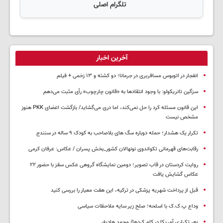
تلگرام اصلی
آخرین اخبار
انفجار در اتوبوس مسافربری در جرمانا؛ دو کشته و ۱۳ زخمی + فیلم
سزگین تانریکولو: با وجود انتقادها به «قانون چارچوب» رأی مثبت می‌دهم
این قانون مسئله کرد را حل نمی‌کند، اما دری می‌گشاید/ بازگشت اعضای PKK هنوز
مشخص نیست
تکرار یک هشدار؛ حمله دوباره سگ های بلاصاحب به کودک ۹ ساله در سنندج
رقابت‌های قهرمانی تکواندوی نونهالان کشور_بخش پسران / عکاس: عرفان کرمی
روایت کردستان در قاب تصویر؛ دومین نمایشگاه گروهی عکس سقز با حضور ۲۲
عکاس گشایش یافت
قبل از پرداخت شهریه پزشکی در ترکیه، این هفت معیار را بررسی کنید
وداع پ.ک.ک با اسلحه؛ صلح زیر سایه ملاحظات سیاسی
زهر تکراری آمریکا در کام کردها/ محمد هادیفر