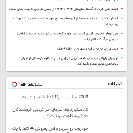
درآمد نفتی عراق در فاصله سال‌های ۲۰۰۴ تا ۲۰۲۶؛ از جهش تاریخی تا نوسان‌های شدید
کاهش اختیارات دو فرمانده سابق گروه‌های مسلح سوریه؛ ابو عمشه و سیف پولات
برکنار شدند
جریان‌های معترض اقلیم کردستان: زمان سکوت به پایان رسیده است؛ نارضایتی
عمومی در آستانه انفجار است
دیدار وزرای خارجه ترکیه و سوریه در آنکارا + فیلم
نچیروان بارزانی در دیدار با نخست‌وزیر عراق بر حمایت اقلیم کردستان از اجرای
برنامه‌های دولت بغداد تأکید کرد
تبلیغات
❗❗200 میلیون وام❗❗ فقط با احراز هویت
تا 3میلیارد وام سرمایه در گردش فروشندگان
=> فروشگاهت رو ثبت کن
خودروت رو سریع و امن بفروش 🚘 تنها با یک