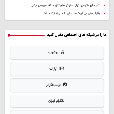
عکس‌های «لارنس لکهارت» از کُردهای کلهُر / دکتر سیروس فیضی
باباگرگر جان می گیرد/ نجات گری که در راه ایثار فدا شد
ما را در شبکه های اجتماعی دنبال کنید
یوتیوب
آپارات
اینستاگرام
تلگرام ایران