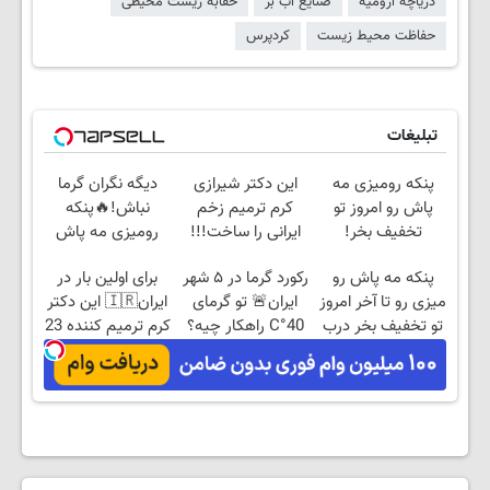
دریاچه ارومیه
صنایع آب بر
حقابه زیست محیطی
حفاظت محیط زیست
کردپرس
تبلیغات
پنکه رومیزی مه
این دکتر شیرازی
دیگه نگران گرما
پاش رو امروز تو
کرم ترمیم زخم
نباش!🔥پنکه
تخفیف بخر!
ایرانی را ساخت!!!
رومیزی مه پاش
بخر 🔥
پنکه مه پاش رو
رکورد گرما در ۵ شهر
برای اولین بار در
میزی رو تا آخر امروز
ایران🚨 تو گرمای
ایران🇮🇷 این دکتر
تو تخفیف بخر درب
40°C راهکار چیه؟
کرم ترمیم کننده 23
منزل پرداخت کن
پنکه مه پاش👌🏻
روزه ساخت!
🔥