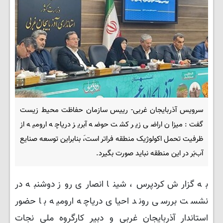
سرویس آذربایجان غربی- رییس سازمان حفاظت محیط زیست
گفت: میزان اراضی زیر کشت حوضه آبریز دریاچه ارومیه از
ظرفیت تحمل اکولوژیک منطقه فراتر است،َ بنابراین توسعه صنایع
آب‌بَر در این منطقه نباید صورت بگیرد.
به گزارش کردپرس، شینا انصاری روز دوشنبه در
نشست بررسی روند احیای دریاچه ارومیه با حضور
استاندار آذربایجان غربی و دبیر کارگروه ملی نجات