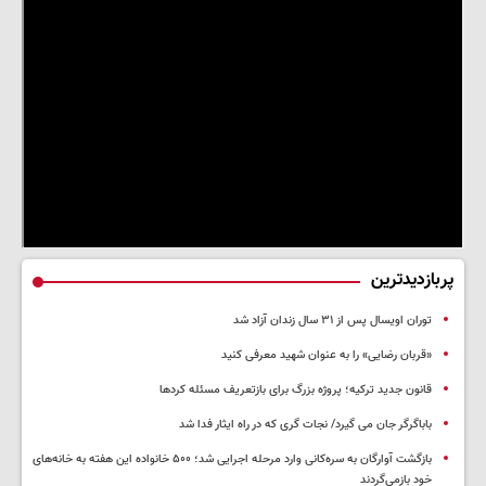
پربازدیدترین
توران اویسال پس از ۳۱ سال زندان آزاد شد
«قربان رضایی» را به عنوان شهید معرفی کنید
قانون جدید ترکیه؛ پروژه بزرگ‌ برای بازتعریف مسئله کردها
باباگرگر جان می گیرد/ نجات گری که در راه ایثار فدا شد
بازگشت آوارگان به سره‌کانی وارد مرحله اجرایی شد؛ ۵۰۰ خانواده این هفته به خانه‌های
خود بازمی‌گردند