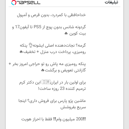
تبلیغات
خداحافظی با کمردرد، بدون قرص و آمپول
گردونه شانس بدون پوچ از PS5 تا آیفون17 و
بیت کوین 🔥
گرمه؟ نجات‌دهنده اصلی ایشونه👌 پنکه
رومیزی، پرداخت درب منزل + تخفیف🔥
پنکه رومیزی مه پاش رو تو حراجی امروز بخر +
گارانتی تعویض و برگشت🔥
برای اولین بار در ایران🇮🇷 این دکتر کرم
ترمیم کننده 23 روزه ساخت!
ماشین پژو پارس برای فروش داری؟ اینجا
سریع بفروشش
❗❗200 میلیون وام❗❗ فقط با احراز هویت