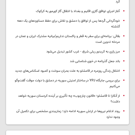
کرد
آغاز اجرای توافق گازی اقلیم و بغداد با انتقال گاز کورمور به کرکوک
خودگردانی کُردها پس از توافق با دمشق و تلاش برای حفظ دستاوردهای یک دهه
گذشته
بقائی: برنامه‌ای برای سفر به قطر و پاکستان نداریم/بیانیه مشترک ایران و عمان در
مرحله تدوین است
مرز رازی به کریدور ریلی شرق - غرب کشور تبدیل می‌شود
باند جعل گذرنامه در خوی شناسایی شد
اختلال زندگی روزمره در قامشلو به علت بحران سوخت و کمبود اسکناس‌های جدید
برای بررسی جایگاه YPJ در ساختار امنیتی سوریه در دمشق با دولت موقت گفت‌وگو
می‌کنیم
از آنکارا تا قامشلو؛ «قانون چارچوب» چه تأثیری بر آینده کردستان سوریه خواهد
داشت؟
روند ادغام نیروها در ارتش سوریه ادامه دارد؛ زمان‌بندی مشخصی برای تکمیل آن
وجود ندارد