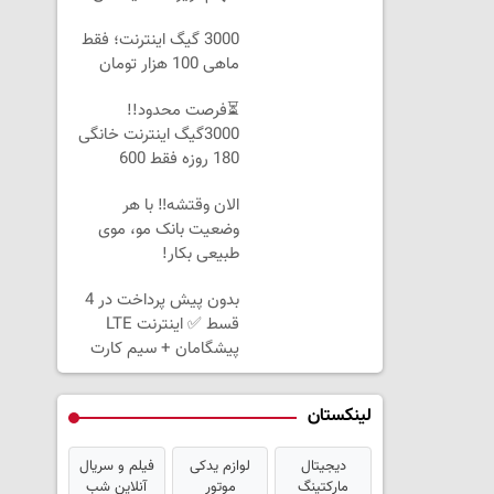
3000 گیگ اینترنت؛ فقط
ماهی 100 هزار تومان
⏳فرصت محدود!!
3000گیگ اینترنت خانگی
180 روزه فقط 600
هزارتومان!!
الان وقتشه‼️ با هر
وضعیت بانک مو، موی
طبیعی بکار!
بدون پیش پرداخت در 4
قسط ✅ اینترنت LTE
پیشگامان + سیم کارت
رایگان
لینکستان
دیجیتال
لوازم یدکی
فیلم و سریال
مارکتینگ
موتور
آنلاین شب