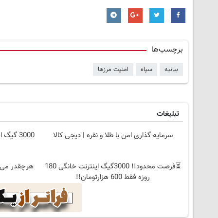
برچسب‌ها
بیانیه
سپاه
امنیت مرزها
تبلیغات
سرمایه گذاری امن با طلا و نقره | دیجی کالا
3000 گیگ اینترنت؛ فقط ماهی 100 هزار تومان
⏳فرصت محدود!! 3000گیگ اینترنت خانگی 180
هرچقدر می‌خوای دا
روزه فقط 600 هزارتومان!!