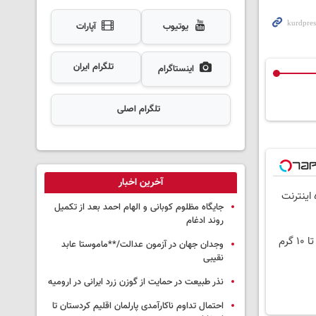
یوتیوب
آپارات
تلگرام ایران
اینستاگرام
تلگرام اصلی
آخرین اخبار
 100 هزار تومان 6 ماه اینترنت
جایگاه مظلوم کوبانی و الهام احمد بعد از تکمیل
روند ادغام
وجدان جهان در آزمون عدالت/**ماموستا عابد
نقیبی
نذر طبیعت در حمایت از گوزن زرد ایرانی در ارومیه
احتمال تداوم ناکارآمدی پارلمان اقلیم کردستان تا