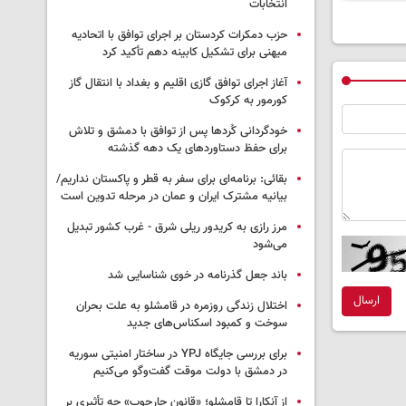
انتخابات
حزب دمکرات کردستان بر اجرای توافق با اتحادیه
میهنی برای تشکیل کابینه دهم تأکید کرد
آغاز اجرای توافق گازی اقلیم و بغداد با انتقال گاز
کورمور به کرکوک
خودگردانی کُردها پس از توافق با دمشق و تلاش
برای حفظ دستاوردهای یک دهه گذشته
بقائی: برنامه‌ای برای سفر به قطر و پاکستان نداریم/
بیانیه مشترک ایران و عمان در مرحله تدوین است
مرز رازی به کریدور ریلی شرق - غرب کشور تبدیل
می‌شود
باند جعل گذرنامه در خوی شناسایی شد
ارسال
اختلال زندگی روزمره در قامشلو به علت بحران
سوخت و کمبود اسکناس‌های جدید
برای بررسی جایگاه YPJ در ساختار امنیتی سوریه
در دمشق با دولت موقت گفت‌وگو می‌کنیم
از آنکارا تا قامشلو؛ «قانون چارچوب» چه تأثیری بر