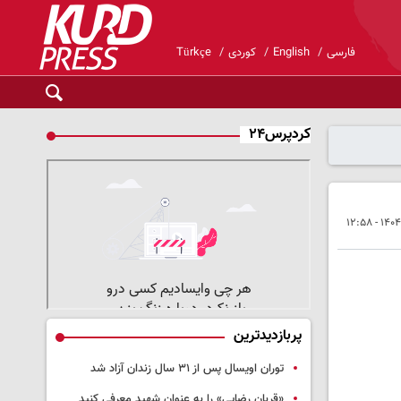
فارسی
English
کوردی
Türkçe
کردپرس۲۴
پربازدیدترین
توران اویسال پس از ۳۱ سال زندان آزاد شد
«قربان رضایی» را به عنوان شهید معرفی کنید