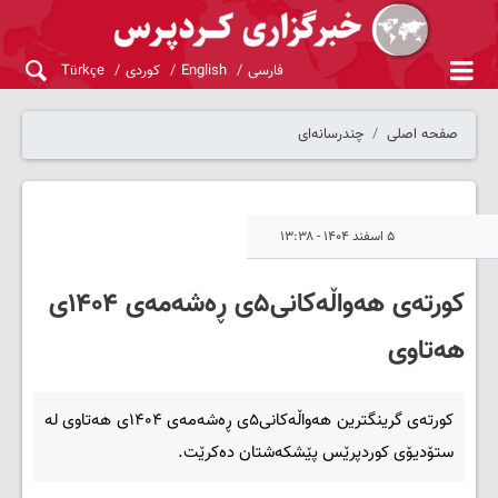
فارسی
English
کوردی
Türkçe
صفحه اصلی
چندرسانه‌ای
۵ اسفند ۱۴۰۴ - ۱۳:۳۸
کورتەی هەواڵەکانی۵ی ڕەشەمەی ۱۴۰۴ی
هەتاوی
کورتەی گرینگترین هەواڵەکانی۵ی ڕەشەمەی ۱۴۰۴ی هەتاوی لە
ستۆدیۆی کوردپرێس پێشکەشتان دەکرێت.