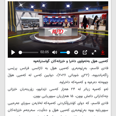
02:05
Play
Mute
Settings
PIP
Enter
Downlo
کەمپی هۆل بەتەواوی داخرا و خێزانەکان گواسترانەوە
fullscreen
فادی قاسم، بەڕێوەبەری کەمپی هۆل بە ئاژانسی فرانس پرێسی
ڕاگەیاندووە، (۲۲ی شوباتی ۲۰۲۶)، دوایین کەس لە کەمپی هۆڵ
چووەتە دەرەوە و کەمپەکە داخراوە.
ئەو کەمپە زیاتر لە ۲۴ هەزار کەسی تێدابوو، زۆرینەیان خێزانی
چەکدارانی داعش بوون، ۱۵ هەزاریان سووریایی بوون.
فادی قاسم، که دوای کۆنترۆڵکردنی کەمپەکە لەلایەن سوپای عەرەبیی
سووریاوە بووە بەڕێوەبەری کەمپی هۆل و دەڵێت، سەرجەم خێزانەکان