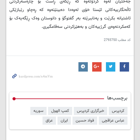
جه‌ختیان له‌وه‌ کردۆته‌وه‌ که‌ ڕێگه‌ی ڕاست بۆ چاره‌سه‌رکردنی
ئاڵه‌نگارییه‌کانی ئێستا خۆی له‌وه‌دا ده‌بینێته‌وه‌ که‌ ڕه‌چاو رێبازێکی
ئاشتیانه‌ بکرێت و په‌ناببرێته‌ به‌ر گفتوگۆ و دانوستان وه‌ک ڕێگه‌یه‌ک بۆ
که‌مکردنه‌وه‌ی گرژییه‌کان و به‌هێزکردنی سه‌قامگیری.
کد مطلب
2793750
برچسب‌ها
کردپرس
خبرگزاری کردپرس
کمپ الهول
سوریه
عباس عراقچی
فواد حسین
ایران
عراق