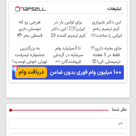
تبلیغات
این دکتر شیرازی
برای اولین بار در
هرچی رو که
کرم ترمیم زخم
ایران🇮🇷 این دکتر
دوسش داری
ایرانی را ساخت!!!
کرم ترمیم کننده 23
قسطی بخر 💳
روزه ساخت!
خریدت رو با اعتبار
جای بخیه داری؟؟
تا 3میلیارد وام
به بزرگترین
شروع کن 🚀
فقط در 3 هفته
سرمایه در گردش
جشنواره ایمپلنت
ترمیمش کن!😍
فروشندگان =>
تهران خوش اومدید!
فروشگاهت رو ثبت
| فقط ۲۵ میلیون !
کن
نظر شما