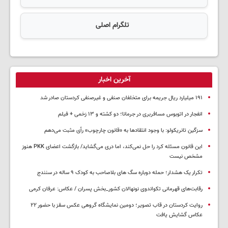
تلگرام اصلی
آخرین اخبار
۱۹۱ میلیارد ریال جریمه برای متخلفان صنفی و غیرصنفی کردستان صادر شد
انفجار در اتوبوس مسافربری در جرمانا؛ دو کشته و ۱۳ زخمی + فیلم
سزگین تانریکولو: با وجود انتقادها به «قانون چارچوب» رأی مثبت می‌دهم
این قانون مسئله کرد را حل نمی‌کند، اما دری می‌گشاید/ بازگشت اعضای PKK هنوز
مشخص نیست
تکرار یک هشدار؛ حمله دوباره سگ های بلاصاحب به کودک ۹ ساله در سنندج
رقابت‌های قهرمانی تکواندوی نونهالان کشور_بخش پسران / عکاس: عرفان کرمی
روایت کردستان در قاب تصویر؛ دومین نمایشگاه گروهی عکس سقز با حضور ۲۲
عکاس گشایش یافت