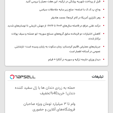
قبل از پرداخت شهریه پزشکی در ترکیه، این هفت معیار را بررسی کنید
وداع پ.ک.ک با اسلحه؛ صلح زیر سایه ملاحظات سیاسی
زهر تکراری آمریکا در کام کردها/ محمد هادیفر
درآمد نفتی عراق در فاصله سال‌های ۲۰۰۴ تا ۲۰۲۶؛ از جهش تاریخی تا نوسان‌های شدید
کاهش اختیارات دو فرمانده سابق گروه‌های مسلح سوریه؛ ابو عمشه و سیف پولات
برکنار شدند
جریان‌های معترض اقلیم کردستان: زمان سکوت به پایان رسیده است؛ نارضایتی
عمومی در آستانه انفجار است
دیدار وزرای خارجه ترکیه و سوریه در آنکارا + فیلم
تبلیغات
حمله به زردی دندان ها با ژل سفید کننده
دندان! خرید40%تخفیف
وام تا ۳ میلیارد تومان ویژه صاحبان
فروشگاه‌های آنلاین و حضوری