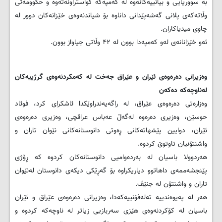
بە سووریایی و بیانییەکانەوە لە کەمپەکە گواستراونەتەوە و حکوومەتی
وڵاتەکەی پلانی گەشەپێدانی داناوە بۆ شیاندنەوەی خێزانەکان دوور لە
چاوی میدیاکاران.
ئەو خێزانانەی لەو کەمپەدا بوون لە ۴۲ وڵاتی جیاواز بوون.
وەزیرانی دەرەوەی ئێران و عێراق جەخت لە که‌مکردنه‌وه‌ی گرژییه‌کان
له‌ناوچه‌که دەکەن
وه‌زاره‌تی ده‌ره‌وه‌ی عێراق، له‌ راگه‌یه‌ندراوێکدا ئاشکرای کرد، فوئاد
حوسێن، وه‌زیری ده‌ره‌وه‌ له‌گه‌ڵ عه‌باس عراقچی، وه‌زیری ده‌ره‌وه‌ی
ئێران، دوایین پێشهاته‌کانی ڕه‌وتی دانوستانه‌کانی نێوان تاران و
واشنتۆنیان تاوتوێ کردوه‌.
هه‌ردوولا باسیان له‌ به‌رده‌وامیی دانوستانه‌کان کردوه‌ که‌ ڕۆژی
پێنجشه‌ممه‌ی داهاتوو دیاریکراوه‌ بۆ گه‌ڕێکی دیکه‌ی دانوستان له‌نێوان
تاران و واشنتۆن له‌ جنێڤ.
هه‌ر له‌ په‌یوه‌ندییه‌ ته‌له‌فۆنییه‌که‌دا، وه‌زیرانی ده‌ره‌وه‌ی عێراق و ئێران
باسیان له‌ کۆکردنه‌وه‌ی هێزی سه‌ربازیی زیاتر له‌ ناوچه‌که‌ کردوه ‌و