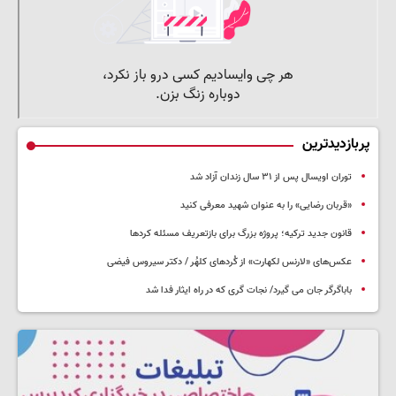
پربازدیدترین
توران اویسال پس از ۳۱ سال زندان آزاد شد
«قربان رضایی» را به عنوان شهید معرفی کنید
قانون جدید ترکیه؛ پروژه بزرگ‌ برای بازتعریف مسئله کردها
عکس‌های «لارنس لکهارت» از کُردهای کلهُر / دکتر سیروس فیضی
باباگرگر جان می گیرد/ نجات گری که در راه ایثار فدا شد