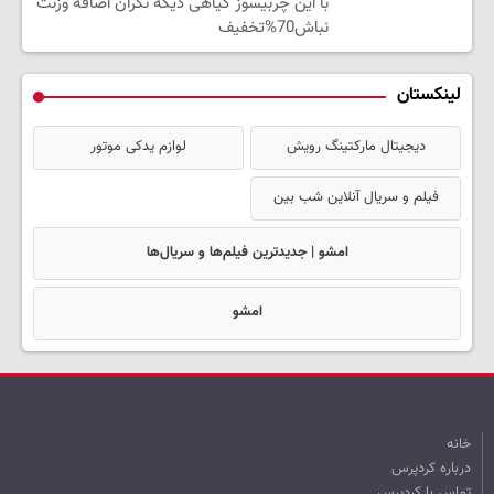
با این چربیسوز گیاهی دیگه نگران اضافه وزنت
نباش70%تخفیف
لینکستان
دیجیتال مارکتینگ رویش
لوازم یدکی موتور
فیلم و سریال آنلاین شب بین
امشو | جدیدترین فیلم‌ها و سریال‌ها
امشو
خانه
درباره کردپرس
تماس با کردپرس