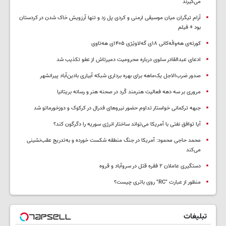
می‌گیرند
آرام تیگران میان موسیقی ارمنی و کردی پل زد و تنها آرزویش خاک شدن در کردستان
بود + فیلم
کورتەی هەواڵەکانی ۱۸ی گەلاوێژی ۱۴۰۵ی هەتاوی
ادعای عبدالقادر سلوی درباره محرومیت دمیرتاش از عفو تکذیب شد
صدور ضرب‌الاجل یک‌ماهه برای بهره برداری شبکه آبیاری بادین‌آباد پیرانشهر
مروری بر سه دهه فعالیت هنرمند کُرد در صحنه هنر و رسانه بریتانیا
جبهه ترکمانی خواستار تداوم حضور نیروهای فدرال در کرکوک و دوزخورماتو شد
آیا توافق نفتی با آمریکا می‌تواند ساختار انرژی سوریه را دگرگون کند؟
محمد حاجی محمود: آمریکا در جنگ منطقه شکست خورده و به‌تدریج عقب‌نشینی
می‌کند
دستگیری عاملان ۲ فقره قتل در سروآباد و قروه
منظور از عبارت "RC" روی باتری چیست؟
تبلیغات