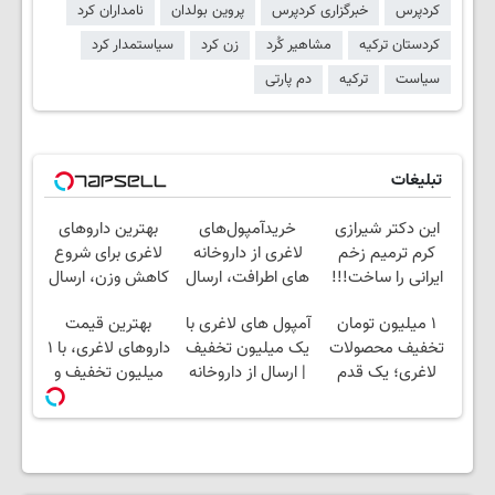
کردپرس
خبرگزاری کردپرس
پروین بولدان
نامداران کرد
کردستان ترکیه
مشاهیر کُرد
زن کرد
سیاستمدار کرد
سیاست
ترکیه
دم پارتی
تبلیغات
این دکتر شیرازی
خریدآمپول‌های
بهترین داروهای
کرم ترمیم زخم
لاغری از داروخانه
لاغری برای شروع
ایرانی را ساخت!!!
های اطرافت، ارسال
کاهش وزن، ارسال
فوری همراه با پک
از داروخانه های
۱ میلیون تومان
آمپول های لاغری با
بهترین قیمت
یخ!
نزدیکت!
تخفیف محصولات
یک میلیون تخفیف
داروهای لاغری، با ۱
لاغری؛ یک قدم
| ارسال از داروخانه
میلیون تخفیف و
نزدیک‌تر به شروع
های معتبر
ارسال از داروخانه‌
کاهش وزن