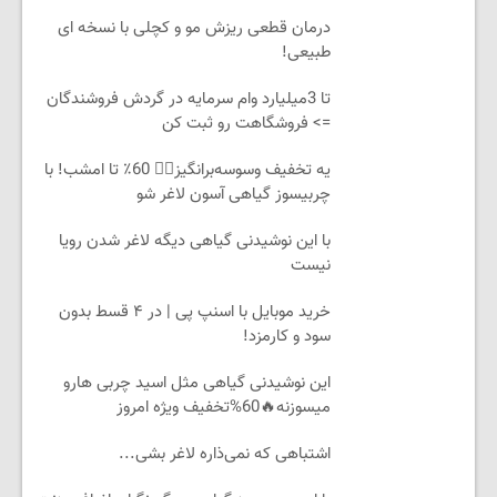
درمان قطعی ریزش مو و کچلی با نسخه ای
طبیعی!
تا 3میلیارد وام سرمایه در گردش فروشندگان
=> فروشگاهت رو ثبت کن
یه تخفیف وسوسه‌برانگیز👈🏻 60٪ تا امشب! با
چربیسوز گیاهی آسون لاغر شو
با این نوشیدنی گیاهی دیگه لاغر شدن رویا
نیست
خرید موبایل با اسنپ پی | در ۴ قسط بدون
سود و کارمزد!
این نوشیدنی گیاهی مثل اسید چربی هارو
میسوزنه🔥60%تخفیف ویژه امروز
اشتباهی که نمی‌ذاره لاغر بشی...