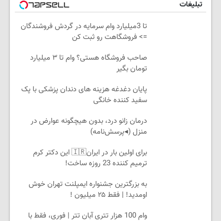
تبلیغات
تا 3میلیارد وام سرمایه در گردش فروشندگان
=> فروشگاهت رو ثبت کن
صاحب فروشگاه هستی؟ وام تا ۳ میلیارد
تومان بگیر
پایان دغدغه هزینه های دندان پزشکی با پک
سفید کننده خانگی
درمان زانو درد، بدون هیچگونه عوارض در
منزل (◂پرسش‌نامه)
برای اولین بار در ایران🇮🇷 این دکتر کرم
ترمیم کننده 23 روزه ساخت!
به بزرگترین جشنواره ایمپلنت تهران خوش
اومدید! | فقط ۲۵ میلیون !
وام 100 هزار تتری آبان تتر | فوری، فقط با