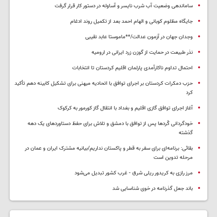
ساماندهی وضعیت آب شرب نایسر و آساوله در دستور کار قرار گرفت
جایگاه مظلوم کوبانی و الهام احمد بعد از تکمیل روند ادغام
وجدان جهان در آزمون عدالت/**ماموستا عابد نقیبی
نذر طبیعت در حمایت از گوزن زرد ایرانی در ارومیه
احتمال تداوم ناکارآمدی پارلمان اقلیم کردستان تا انتخابات
حزب دمکرات کردستان بر اجرای توافق با اتحادیه میهنی برای تشکیل کابینه دهم تأکید
کرد
آغاز اجرای توافق گازی اقلیم و بغداد با انتقال گاز کورمور به کرکوک
خودگردانی کُردها پس از توافق با دمشق و تلاش برای حفظ دستاوردهای یک دهه
گذشته
بقائی: برنامه‌ای برای سفر به قطر و پاکستان نداریم/بیانیه مشترک ایران و عمان در
مرحله تدوین است
مرز رازی به کریدور ریلی شرق - غرب کشور تبدیل می‌شود
باند جعل گذرنامه در خوی شناسایی شد