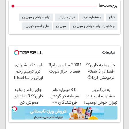
برچسب‌ها
تیاتر
جشنواره تیاتر
تیاتر خیابانی
تیاتر خیابانی مریوان
جشنواره تیاتر خیابانی مریوان
مریوان
علی اصغر دریایی
تبلیغات
جای بخیه داری؟؟
❗❗200 میلیون وام❗❗
این دکتر شیرازی
فقط در 3 هفته
فقط با احراز هویت
کرم ترمیم زخم
ترمیمش کن!😍
ایرانی را ساخت!!!
به بزرگترین
تا 3میلیارد وام
جای زخم و بخیه
جشنواره ایمپلنت
سرمایه در گردش
داری؟؟ 3 هفته‌ای
تهران خوش اومدید!
فروشندگان =>
محوش کن!
| فقط ۲۵ میلیون !
فروشگاهت رو ثبت
کن