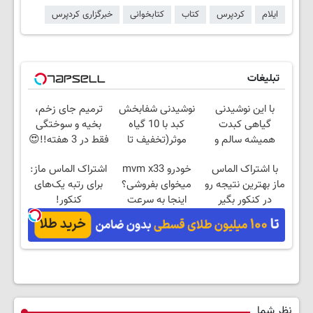
ایلام
کردپرس
کتاب
کتابخوانی
خبرگزاری کردپرس
تبلیغات
با این نوشیدنی
نوشیدنی شفابخش
ترمیم جای زخم،
گیاهی کبدت
کبد با 10 گیاه
بخیه و سوختگی
همیشه سالم و
موثر(تخفیف تا
فقط در 3 هفته!!😍
قویه
امشب)
با اشتراک الماس
خودرو mvm x33
اشتراک الماس ماز:
ماز بهترین نتیجه رو
میخوای بفروشی؟
برای رتبه یک‌های
در کنکور بگیر
اینجا به سرعت
کنکور!
فروش میره
نظر شما