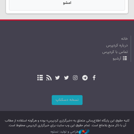
امشو
خانه
درباره کردپرس
تماس با کردپرس
آرشیو
نسخه دسکتاپ
کليه حقوق اين پایگاه اطلاع‌رسانی متعلق به «خبرگزاری کردپرس» بوده و هرگونه استفاده از مطالب
آن با ذکر منبع بلامانع است. تمام حقوق این وب سایت برای خبرگزاری کردپرس محفوظ است.
طراحی و تولید: نستوه