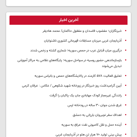
آخرین اخبار
خبرنگاران؛ مغضوب فاسدان و مغفول حاکمان/ محمد هادیفر
آذربایجان غربی میزبان مسابقات قهرمانی کشوری ناشنوایان
درگیری میان قبایل عرب در حمص سوریه؛ شماری کشته و زخمی شدند
بازسازماندهی حضور روسیه در سواحل سوریه؛ پایگاه‌های نظامی به مراکز آموزشی
تبدیل می‌شوند
تعلیق فعالیت ۵۷۸ کارمند در پالایشگاه‌های حمص و بانیاس سوریه
آیین گرامیداشت روز خبرنگار در زورخانه شهید شکوهی / عکاس : عرفان کرمی
رانندگی غیرمجاز کودک مهابادی جان یک پاکبان را گرفت
غرق شدن جوان ٣٠ ساله در رودخانه ارس
اهداف سفر نچیروان بارزانی به دمشق
آینده حمل و نقل کامیونی نفت عراق به سوریه
پیش بینی تولید ۷۰ هزار تن هلو در آذربایجان غربی