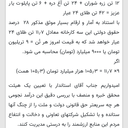
۱۲ تن زره شوران + ۲۴ تن آغ دره + ۶ تن پایلوت یار
عزیز = ۴۲ تن طلای ۲۴ عیار
با استناد به آمار و ارقام بسیار موثق مذکور ۲۸ درصد
حقوق دولتی این سه کارخانه معادل ۱۱٫۷ تن طلای ۲۴
عیار خواهد شد که به قیمت امروز هر تُن = ۹ تریلیون
تومان یا ۹۰۰۰ میلیارد (تومان) محاسبه می شود.
اگر
۹× ۱۱٫۷ = ۱۰۵٫۳ هزار میلیارد تومان (۱۰۵٫۳ همت)
امیدواریم جناب آقای استاندار با تعیین یک هیئت
محقق خبره و منصف با بررسی دقیق این درآمد نجومی
هر چه سریعتر حق قانونی دولت و ملت را از چنگ آنها
ستانده و با تشکیل شرکتهای تعاونی و دخالت و انتفاع
مردم این منابع ارزشمند را به درستی مدیریت کنند.