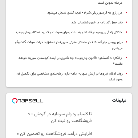
مرحله تدوین است
مرز رازی به کریدور ریلی شرق - غرب کشور تبدیل می‌شود
باند جعل گذرنامه در خوی شناسایی شد
اختلال زندگی روزمره در قامشلو به علت بحران سوخت و کمبود اسکناس‌های جدید
برای بررسی جایگاه YPJ در ساختار امنیتی سوریه در دمشق با دولت موقت گفت‌وگو
می‌کنیم
از آنکارا تا قامشلو؛ «قانون چارچوب» چه تأثیری بر آینده کردستان سوریه خواهد
داشت؟
روند ادغام نیروها در ارتش سوریه ادامه دارد؛ زمان‌بندی مشخصی برای تکمیل آن
وجود ندارد
تبلیغات
تا 3میلیارد وام سرمایه در گردش =>
فروشگاهت رو ثبت کن
افزایش درآمـد فروشگاهت رو تضمین کن «