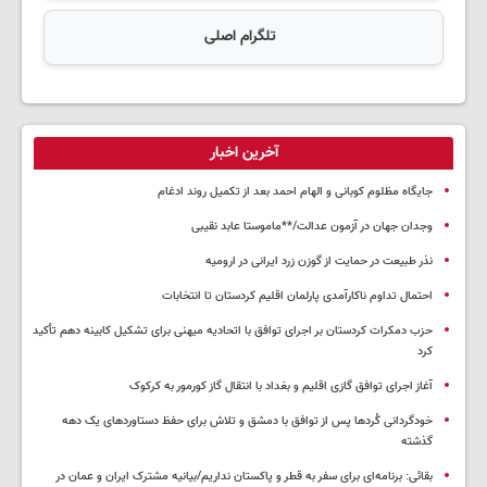
تلگرام اصلی
آخرین اخبار
جایگاه مظلوم کوبانی و الهام احمد بعد از تکمیل روند ادغام
وجدان جهان در آزمون عدالت/**ماموستا عابد نقیبی
نذر طبیعت در حمایت از گوزن زرد ایرانی در ارومیه
احتمال تداوم ناکارآمدی پارلمان اقلیم کردستان تا انتخابات
حزب دمکرات کردستان بر اجرای توافق با اتحادیه میهنی برای تشکیل کابینه دهم تأکید
کرد
آغاز اجرای توافق گازی اقلیم و بغداد با انتقال گاز کورمور به کرکوک
خودگردانی کُردها پس از توافق با دمشق و تلاش برای حفظ دستاوردهای یک دهه
گذشته
بقائی: برنامه‌ای برای سفر به قطر و پاکستان نداریم/بیانیه مشترک ایران و عمان در