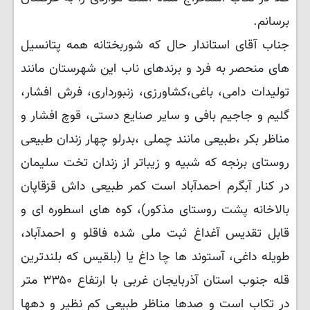
برسانم.
جناب آقای استاندار حال که شوربختانه همه پتانسیل
های منحصر به فرد و برندهای ناب این شهرستان مانند
تولیدات دامی، باغی،کشاورزی، زنبورداری، فرش افشار،
گلیم و جاجیم بافی و سایر صنایع دستی، قوچ افشار و
مناظر بکر ،طبیعی مانند چملی ،بدرلو چهار زندان طبیعی
روستای برنجه که شبیه و زیباتر از زندان تخت سلیمان
در کنار آبگرم احمدآباد است کمر طبیعی داش قزقاپان
بالاخانه پشت روستای مذکور)، کوه های اسطوره ای و
قابل تقدیس آغداغ ثبت ملی شده فاقلو و احمدآباد،
طویله داغی، آستوند ها چا داغ یا (بلقیس که بلندترین
قله جنوب استان آذربایجان غربی با ارتفاع ۳۳۵۰ متر
در تکاب است و صدها مناظر طبیعی کم نظیر و دهها