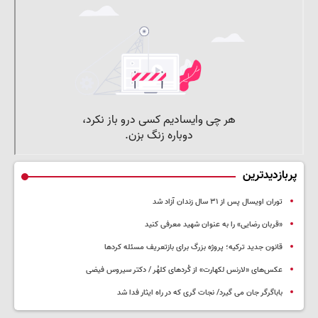
پربازدیدترین
توران اویسال پس از ۳۱ سال زندان آزاد شد
«قربان رضایی» را به عنوان شهید معرفی کنید
قانون جدید ترکیه؛ پروژه بزرگ‌ برای بازتعریف مسئله کردها
عکس‌های «لارنس لکهارت» از کُردهای کلهُر / دکتر سیروس فیضی
باباگرگر جان می گیرد/ نجات گری که در راه ایثار فدا شد