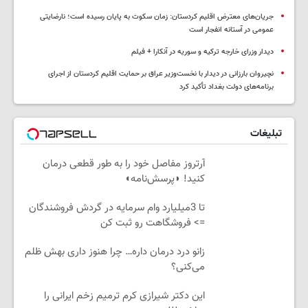
جریان‌های معترض اقلیم کردستان: زمان سکوت به پایان رسیده است؛ نارضایتی
عمومی در آستانه انفجار است
دیدار وزرای خارجه ترکیه و سوریه در آنکارا + فیلم
نچیروان بارزانی در دیدار با نخست‌وزیر عراق بر حمایت اقلیم کردستان از اجرای
برنامه‌های دولت بغداد تأکید کرد
تبلیغات
آرتروز مفاصل خود را به طور قطعی درمان
کنید! ◗پرسش‌نامه◖
تا 3میلیارد وام سرمایه در گردش فروشندگان
=> فروشگاهت رو ثبت کن
زانو درد درمان داره… چرا هنوز داری بهش ظلم
می‌کنی؟
این دکتر شیرازی کرم ترمیم زخم ایرانی را