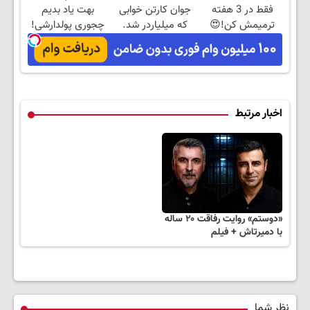
فقط در 3 هفته
جوان کارتن خوابی
بهت یاد بدیم
ترمیمش کن!😍
که میلیاردر شد.
چجوری پولدارشی!
آموزش رایگان
باور نداری امتحانش
مجانیه
اخبار مرتبط
«دوستم» روایت رفاقت ۲۰ ساله
با دمیرتاش + فیلم
نظر شما