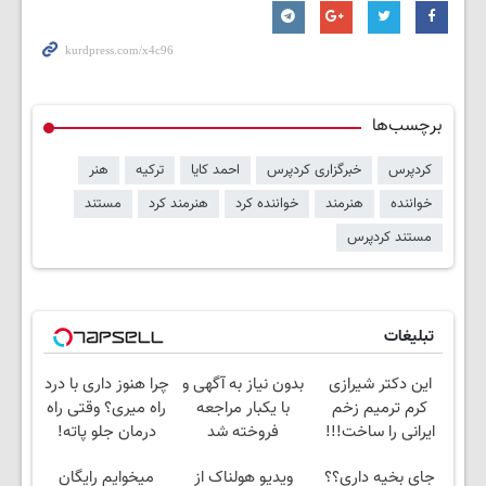
برچسب‌ها
کردپرس
خبرگزاری کردپرس
احمد کایا
ترکیه
هنر
خواننده
هنرمند
خواننده کرد
هنرمند کرد
مستند
مستند کردپرس
تبلیغات
این دکتر شیرازی
بدون نیاز به آگهی و
چرا هنوز داری با درد
کرم ترمیم زخم
با یکبار مراجعه
راه میری؟ وقتی راه
ایرانی را ساخت!!!
فروخته شد
درمان جلو پاته!
جای بخیه داری؟؟
ویدیو هولناک از
میخوایم رایگان