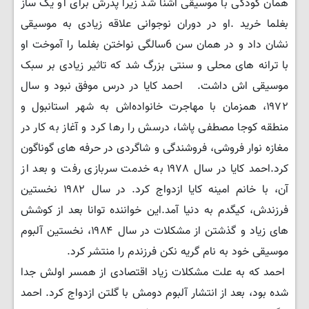
همان کودکی با موسیقی آشنا شد زیرا پدرش برای او یک ساز
بغلما خرید .او در دوران نوجوانی علاقه زیادی به موسیقی
نشان داد و در همان سن 6سالگی نواختن بغلما را آموخت او
با ترانه های محلی و سنتی بزرگ شد که تاثیر زیادی بر سبک
موسیقی اش داشت. احمد کایا در درس موفق نبود و سال
۱۹۷۲، همزمان با مهاجرت خانواده‌اش به شهر استانبول و
منطقه کوجا مصطفی پاشا، درسش را رها کرد و آغاز به کار در
مغازه نوار فروشی، فروشندگی و شاگردی در حرفه های گوناگون
کرد.احمد کایا در سال ۱۹۷۸ به خدمت سربازی رفت و بعد از
آن، با خانم امینه کایا ازدواج کرد. در سال ۱۹۸۲ نخستین
فرزندش، کیگدم به دنیا آمد.این خواننده توانا بعد از کوشش
های زیاد و گذشتن از مشکلات در سال ۱۹۸۴، نخستین آلبوم
موسیقی خود به نام گریه نکن فرزندم را منتشر کرد.
احمد که به علت مشکلات زیاد اقتصادی از همسر اولش جدا
شده بود، بعد از انتشار آلبوم دومش با گلتن ازدواج کرد. احمد