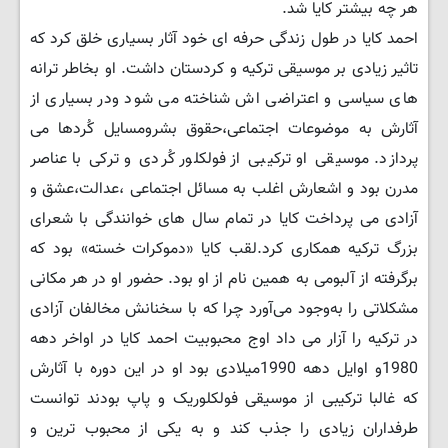
هر چه بیشتر کایا شد.
احمد کایا در طول زندگی حرفه ای خود آثار بسیاری خلق کرد که
تاثیر زیادی بر موسیقی ترکیه و کردستان داشت. او بخاطر ترانه
های سیاسی و اعتراضی اش شناخته می شود ودر بسیاری از
آثارش به موضوعات اجتماعی،حقوق بشرومسایل کُردها می
پردازد. موسیقی او ترکیبی از فولکلور کُردی و ترکی با عناصر
مدرن بود و اشعارش اغلب به مسائل اجتماعی ،عدالت،عشق و
آزادی می پرداخت کایا در تمام سال های خوانندگی با شعرای
بزرگ ترکیه همکاری کرد.لقب کایا «دموکرات خسته» بود که
برگرفته از آلبومی به همین نام از او بود. حضور او در هر مکانی
مشکلاتی را به‌وجود می‌آورد چرا که با سخنانش مخالفان آزادی
در ترکیه را آزار می داد اوج محبوبیت احمد کایا در اواخر دهه
1980و اوایل دهه 1990میلادی بود او در این دوره با آثارش
که غالبا ترکیبی از موسیقی فولکلوریک و پاپ بودند توانست
طرفداران زیادی را جذب کند و به یکی از محبوب ترین و