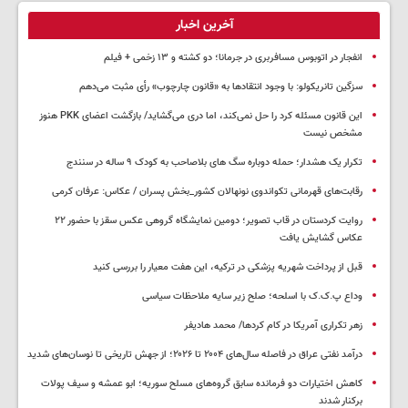
آخرین اخبار
انفجار در اتوبوس مسافربری در جرمانا؛ دو کشته و ۱۳ زخمی + فیلم
سزگین تانریکولو: با وجود انتقادها به «قانون چارچوب» رأی مثبت می‌دهم
این قانون مسئله کرد را حل نمی‌کند، اما دری می‌گشاید/ بازگشت اعضای PKK هنوز
مشخص نیست
تکرار یک هشدار؛ حمله دوباره سگ های بلاصاحب به کودک ۹ ساله در سنندج
رقابت‌های قهرمانی تکواندوی نونهالان کشور_بخش پسران / عکاس: عرفان کرمی
روایت کردستان در قاب تصویر؛ دومین نمایشگاه گروهی عکس سقز با حضور ۲۲
عکاس گشایش یافت
قبل از پرداخت شهریه پزشکی در ترکیه، این هفت معیار را بررسی کنید
وداع پ.ک.ک با اسلحه؛ صلح زیر سایه ملاحظات سیاسی
زهر تکراری آمریکا در کام کردها/ محمد هادیفر
درآمد نفتی عراق در فاصله سال‌های ۲۰۰۴ تا ۲۰۲۶؛ از جهش تاریخی تا نوسان‌های شدید
کاهش اختیارات دو فرمانده سابق گروه‌های مسلح سوریه؛ ابو عمشه و سیف پولات
برکنار شدند