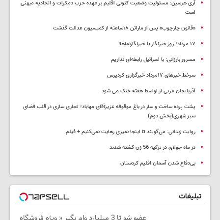
آری هرسین: مسئولیت وضعیت کنونی اقلیم بر عهده حزب دمکرات و اتحادیه میهنی
است
«قانون چارچوب» پس از ماراتن ۱۸ساعته از کمیسیون عدالت گذشت
١٧ مرداد؛ روز خبرنگار یا خبرنگارنماها!
مسرور بارزانی: با اسرائیل رابطه‌ای نداریم
سرخط خبرهای ۱۷مرداد خبرگزاری کردپرس
آذربایجان غربی از اواسط هفته خنک می شود
پشت پرده ساخت و ساز در باغ موقوفه عزیزآقای مهاباد؛ تجاری سازی در قلب فضای
سبز شهری(بخش دوم)
روایت زندانی: می‌گویند تا اینجا نمیری رهایت نمی‌کنیم + فیلم
در ماه جولای در ترکیه 56 زن کشته شدند
بی‌دفاع شدن آسمان اقلیم کردستان
تبلیغات
عضو شو تا 3 میلیارد وام بگیر « ویژه فروشگاه