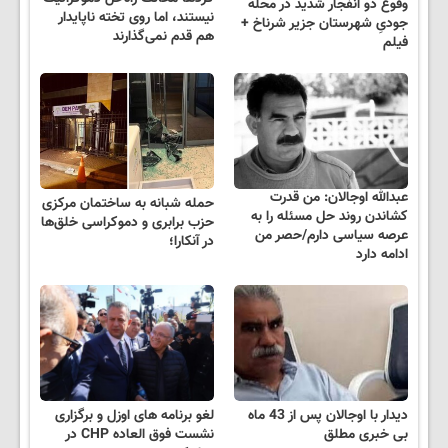
وقوع دو انفجار شدید در محله
نیستند، اما روی تخته‌ ناپایدار
جودیِ شهرستان جزیر شرناخ +
هم قدم نمی‌گذارند
فیلم
عبدالله اوجالان: من قدرت
حمله شبانه به ساختمان مرکزی
کشاندن روند حل مسئله را به
حزب برابری و دموکراسی خلق‌ها
عرصه سیاسی دارم/حصر من
در آنکارا؛
ادامه دارد
دیدار با اوجالان پس از 43 ماه
لغو برنامه های اوزل و برگزاری
بی خبری مطلق
نشست فوق العاده CHP در