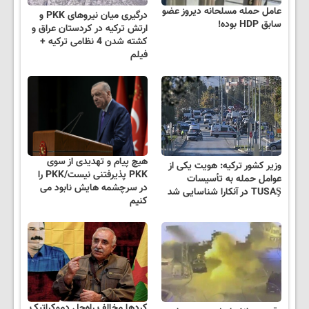
عامل حمله مسلحانه دیروز عضو
درگیری میان نیروهای PKK و
سابق HDP بوده!
ارتش ترکیه در کردستان عراق و
کشته شدن 4 نظامی ترکیه +
فیلم
هیچ پیام و تهدیدی از سوی
وزیر کشور ترکیه: هویت یکی از
PKK پذیرفتنی نیست/PKK را
عوامل حمله به تأسیسات
در سرچشمه هایش نابود می
TUSAŞ در آنکارا شناسایی شد
کنیم
کردها مخالف راه‌حل دموکراتیک