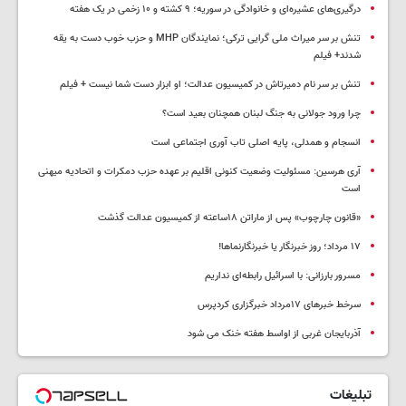
درگیری‌های عشیره‌ای و خانوادگی در سوریه؛ ۹ کشته و ۱۰ زخمی در یک هفته
تنش بر سر میراث ملی گرایی ترکی؛ نمایندگان MHP و حزب خوب دست به یقه
شدند+ فیلم
تنش بر سر نام دمیرتاش در کمیسیون عدالت؛ او ابزار دست شما نیست + فیلم
چرا ورود جولانی به جنگ لبنان همچنان بعید است؟
انسجام و همدلی، پایه اصلی تاب آوری اجتماعی است
آری هرسین: مسئولیت وضعیت کنونی اقلیم بر عهده حزب دمکرات و اتحادیه میهنی
است
«قانون چارچوب» پس از ماراتن ۱۸ساعته از کمیسیون عدالت گذشت
١٧ مرداد؛ روز خبرنگار یا خبرنگارنماها!
مسرور بارزانی: با اسرائیل رابطه‌ای نداریم
سرخط خبرهای ۱۷مرداد خبرگزاری کردپرس
آذربایجان غربی از اواسط هفته خنک می شود
تبلیغات