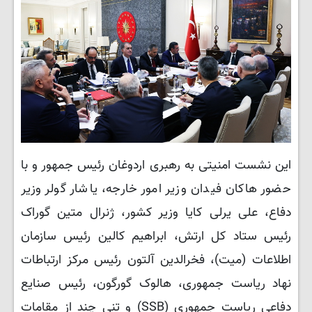
این نشست امنیتی به رهبری اردوغان رئیس جمهور و با
حضور هاکان فیدان وزیر امور خارجه، یاشار گولر وزیر
دفاع، علی یرلی کایا وزیر کشور، ژنرال متین گوراک
رئیس ستاد کل ارتش، ابراهیم کالین رئیس سازمان
اطلاعات (میت)، فخرالدین آلتون رئیس مرکز ارتباطات
نهاد ریاست جمهوری، هالوک گورگون، رئیس صنایع
دفاعی ریاست جمهوری (SSB) و تنی چند از مقامات