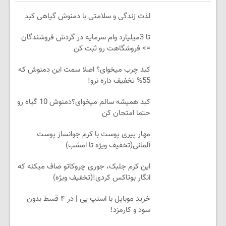
لذت زندگی و سلامتی با دمنوش گیاهی کبد
تا 3میلیارد وام سرمایه در گردش فروشندگان
=> فروشگاهت رو ثبت کن
کبد چرب میخوای؟ اصلا سمت این دمنوش که
55% تخفیف داره نرو!
کبد همیشه سالم میخوای؟دمنوش 10 گیاه رو
حتما امتحان کن
مهار پیری پوست با کرم جوانساز پوست
آلمانی(تخفیف ویژه تا امشب)
این کرم جلبک، جوری چروکاتو صاف میکنه که
انگار بوتاکس کردی!(تخفیف ویژه)
خرید موبایل با اسنپ پی | در ۴ قسط بدون
سود و کارمزد!