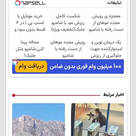
تبلیغات
معجزه ی رویش
شکست کامل
خرید موبایل با
مجدد موهای از
ریزش مو، با شامپو
اسنپ پی | در ۴
دست رفته با شامپو
جلبک(تخفیف ویژه)
قسط بدون سود و
جلبک! 45%تخفیف
کارمزد!
یک درمان نوین و
رویش مجدد موهای
محاله پیدا
امیدوارکننده جهت
از دست رفته با
کنی،شامپو مثل
جلوگیری از ریزش
شامپو
جلبک!
مو
جلبک45%تخفیف تا
ضدریزش+رویش
امشب
مجدد40%تخفیف
اخبار مرتبط