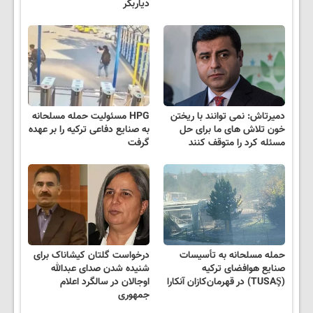
دیاربکر
دمیرتاش: نمی توانند با ریختن
HPG مسئولیت حمله مسلحانه
خون تلاش های ما برای حل
به صنایع دفاعی ترکیه را بر عهده
مسئله کرد را متوقف کنند
گرفت
حمله مسلحانه به تأسیسات
درخواست گلتان کیشاناک برای
صنایع هوافضای ترکیه
شنیده شدن صدای عبدالله
(TUSAŞ) در قهرمان‌کازان آنکارا
اوجالان در سالگرد اعلام
جمهوری