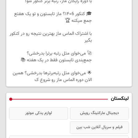
با دوره رایگان ماز، رتبه برتر کنکور شو!
🎓 کنکور ۱۴۰6؟ ماز تابستون و تو یک هفتع
جمع میکنه 🏆
با اشتراک الماس ماز بهترین نتیجه رو در کنکور
بگیر
🚀 می‌خوای مثل رتبه برترا بدرخشی؟
جمع‌بندی تابستون فقط در یک هفته 📚
🌟 می‌خوای مثل رتبه‌برترها بدرخشی؟ همین
الان دوره الماس ماز رو شروع ک
لینکستان
دیجیتال مارکتینگ رویش
لوازم یدکی موتور
فیلم و سریال آنلاین شب بین