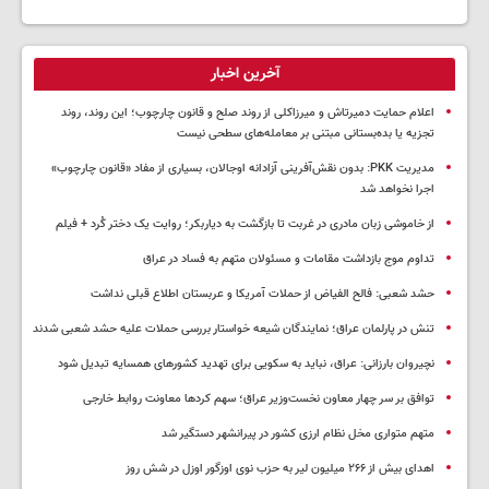
آخرین اخبار
اعلام حمایت دمیرتاش و میرزاکلی از روند صلح و قانون چارچوب؛ این روند، روند
تجزیه یا بده‌بستانی مبتنی بر معامله‌های سطحی نیست
مدیریت PKK: بدون نقش‌آفرینی آزادانه اوجالان، بسیاری از مفاد «قانون چارچوب»
اجرا نخواهد شد
از خاموشی زبان مادری در غربت تا بازگشت به دیاربکر؛ روایت یک دختر کُرد + فیلم
تداوم موج بازداشت مقامات و مسئولان متهم به فساد در عراق
حشد شعبی: فالح الفیاض از حملات آمریکا و عربستان اطلاع قبلی نداشت
تنش در پارلمان عراق؛ نمایندگان شیعه خواستار بررسی حملات علیه حشد شعبی شدند
نچیروان بارزانی: عراق، نباید به سکویی برای تهدید کشورهای همسایه تبدیل شود
توافق بر سر چهار معاون نخست‌وزیر عراق؛ سهم کردها معاونت روابط خارجی
متهم متواری مخل نظام ارزی کشور در پیرانشهر دستگیر شد
اهدای بیش از ۲۶۶ میلیون لیر به حزب نوی اوزگور اوزل در شش روز