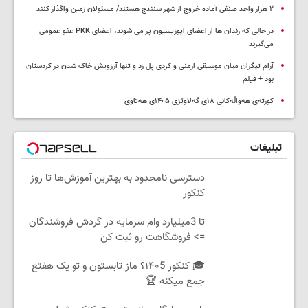
۲ هزار واحد صنفی آماده خروج از شهر سنندج هستند/ مسئولان زمین واگذار کنند
در حالی که زندان ها از اعضای اپوزیسیون پر می شوند، اعضای PKK عفو عمومی
می‌گیرند
آرام تیگران میان موسیقی ارمنی و کردی پل زد و تنها آرزویش خاک شدن در کردستان
بود + فیلم
کورتەی هەواڵەکانی ۱۸ی گەلاوێژی ۱۴۰۵ی هەتاوی
تبلیغات
دسترسی نامحدود به بهترین آموزش‌ها تا روز
کنکور
تا 3میلیارد وام سرمایه در گردش فروشندگان
=> فروشگاهت رو ثبت کن
🎓 کنکور ۱۴۰5؟ ماز تابستون و تو یک هفتع
جمع میکنه 🏆