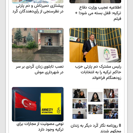
پیشتازی دمیرتاش و دم پارتی
اطلاعیه عجیب وزارت دفاع
در نظرسنجی از رأی‌دهندگان کُرد
ترکیه: قفل بسته می شود! +
فیلم
رئیس مشترک دم پارتی حزب
نصب تابلوی زبان کُردی بر سر
حاکم ترکیه را به انتخابات
در شهرداری موش
زودهنگام فراخواند
نوعی مصونیت از مجازات برای
8 روزنامه نگار کُرد دیگر به زندان
ترکیه وجود دارد
محکوم شدند