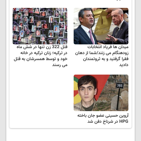
میدان ها فریاد انتخابات
قتل 322 زن تنها در شش ماه
زودهنگام می زنند/شما از دهان
در ترکیه؛ زنان ترکیه در خانه
فقرا گرفتید و به ثروتمندان
خود و توسط همسرشان به قتل
دادید
می رسند
آروین حسینی عضو جان باخته
HPG در شرناخ دفن شد