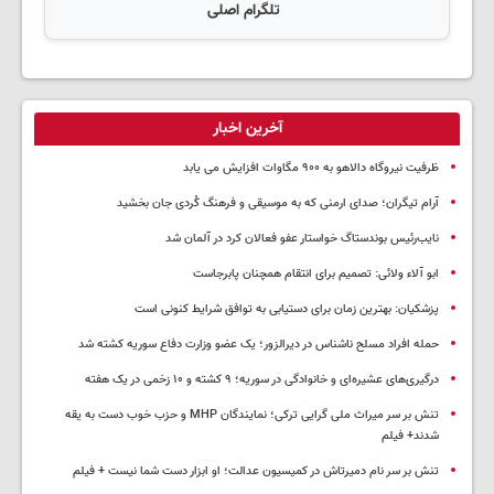
تلگرام اصلی
آخرین اخبار
ظرفیت نیروگاه دالاهو به ۹۰۰ مگاوات افزایش می یابد
آرام تیگران؛ صدای ارمنی که به موسیقی و فرهنگ کُردی جان بخشید
نایب‌رئیس بوندستاگ خواستار عفو فعالان کرد در آلمان شد
ابو آلاء ولائی: تصمیم برای انتقام همچنان پابرجاست
پزشکیان‌: بهترین زمان برای دستیابی به توافق شرایط کنونی است
حمله افراد مسلح ناشناس در دیرالزور؛ یک عضو وزارت دفاع سوریه کشته شد
درگیری‌های عشیره‌ای و خانوادگی در سوریه؛ ۹ کشته و ۱۰ زخمی در یک هفته
تنش بر سر میراث ملی گرایی ترکی؛ نمایندگان MHP و حزب خوب دست به یقه
شدند+ فیلم
تنش بر سر نام دمیرتاش در کمیسیون عدالت؛ او ابزار دست شما نیست + فیلم