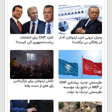
بحران درونی حزب اردوغان: آه از
نامزد CHP برای انتخابات
آن رفتگان بی برگشت!
ریاست‌جمهوری آتی کیست؟
تلاش اردوغان برای بازگرداندن
نظرسنجی جدید: پیشتازی CHP
رأی های از دست رفته
بر AKP در نتایج یک مؤسسه
نظرسنجی نزدیک به دولت