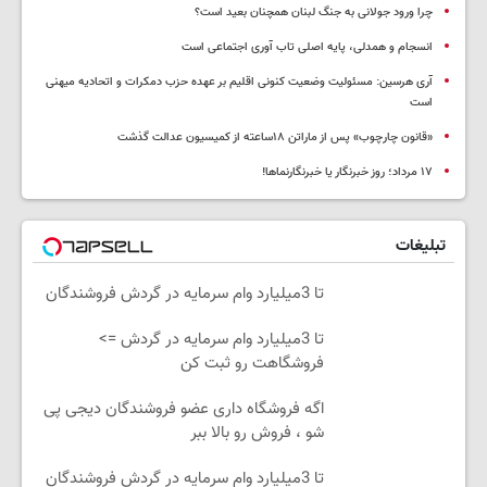
چرا ورود جولانی به جنگ لبنان همچنان بعید است؟
انسجام و همدلی، پایه اصلی تاب آوری اجتماعی است
آری هرسین: مسئولیت وضعیت کنونی اقلیم بر عهده حزب دمکرات و اتحادیه میهنی
است
«قانون چارچوب» پس از ماراتن ۱۸ساعته از کمیسیون عدالت گذشت
١٧ مرداد؛ روز خبرنگار یا خبرنگارنماها!
تبلیغات
تا 3میلیارد وام سرمایه در گردش فروشندگان
تا 3میلیارد وام سرمایه در گردش =>
فروشگاهت رو ثبت کن
اگه فروشگاه داری عضو فروشندگان دیجی پی
شو ، فروش رو بالا ببر
تا 3میلیارد وام سرمایه در گردش فروشندگان