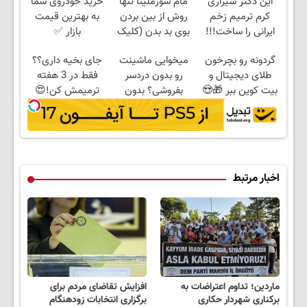
این دکتر شیرازی
مام سورملینا تنها
خرید خودروی شما
کرم ترمیم زخم
روش از بین بردن
به بهترین قیمت
ایرانی را ساخت!!!
بوی بد بدن (کلیک
بازار ✅
کن و مشاوره بگیر)
گردونه رو بچرخون
میخوایی ماشینت
جای بخیه داری؟؟
طلای دیجیتال و
رو بدون دردسر
فقط در 3 هفته
بیت کوین ببر 🎁😍
بفروشی؟ بدون
ترمیمش کن!😍
کمیسیون
اخبار مرتبط
ماردین؛ تداوم اعتراضات به
افزایش تقاضای مردم برای
برکناری شهردار حکاری
برگزاری انتخابات زودهنگام