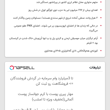
متهم متواری مخل نظام ارزی کشور در پیرانشهر دستگیر شد
اهدای بیش از ۲۶۶ میلیون لیر به حزب نوی اوزگور اوزل در شش روز
۲ هزار واحد صنفی آماده خروج از شهر سنندج هستند/ مسئولان زمین واگذار کنند
در حالی که زندان ها از اعضای اپوزیسیون پر می شوند، اعضای PKK عفو عمومی
می‌گیرند
آرام تیگران میان موسیقی ارمنی و کردی پل زد و تنها آرزویش خاک شدن در کردستان
بود + فیلم
کورتەی هەواڵەکانی ۱۸ی گەلاوێژی ۱۴۰۵ی هەتاوی
تبلیغات
تا 3میلیارد وام سرمایه در گردش فروشندگان
=> فروشگاهت رو ثبت کن
مهار پیری پوست با کرم جوانساز پوست
آلمانی(تخفیف ویژه تا امشب)
خرید موبایل با اسنپ پی | در ۴ قسط بدون