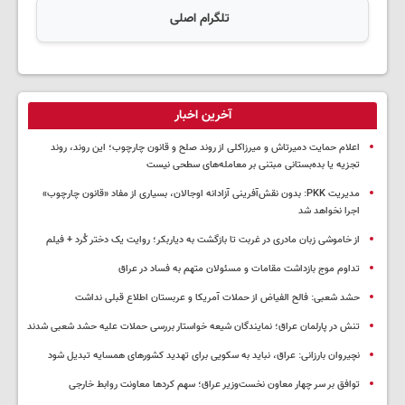
تلگرام اصلی
آخرین اخبار
اعلام حمایت دمیرتاش و میرزاکلی از روند صلح و قانون چارچوب؛ این روند، روند
تجزیه یا بده‌بستانی مبتنی بر معامله‌های سطحی نیست
مدیریت PKK: بدون نقش‌آفرینی آزادانه اوجالان، بسیاری از مفاد «قانون چارچوب»
اجرا نخواهد شد
از خاموشی زبان مادری در غربت تا بازگشت به دیاربکر؛ روایت یک دختر کُرد + فیلم
تداوم موج بازداشت مقامات و مسئولان متهم به فساد در عراق
حشد شعبی: فالح الفیاض از حملات آمریکا و عربستان اطلاع قبلی نداشت
تنش در پارلمان عراق؛ نمایندگان شیعه خواستار بررسی حملات علیه حشد شعبی شدند
نچیروان بارزانی: عراق، نباید به سکویی برای تهدید کشورهای همسایه تبدیل شود
توافق بر سر چهار معاون نخست‌وزیر عراق؛ سهم کردها معاونت روابط خارجی