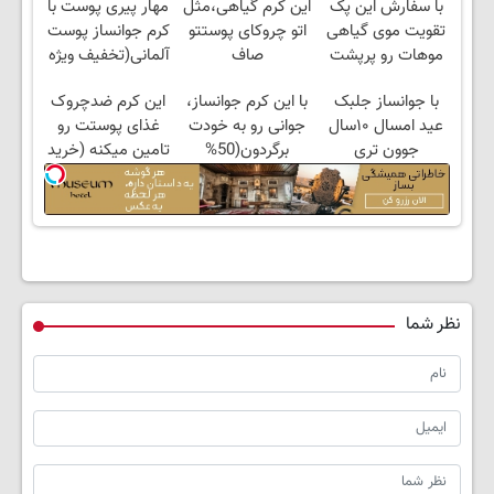
با سفارش این پک
این کرم گیاهی،مثل
مهار پیری پوست با
تقویت موی گیاهی
اتو چروکای پوستتو
کرم جوانساز پوست
موهات رو پرپشت
صاف
آلمانی(تخفیف ویژه
کن! 35% تخفیف تا
میکنه!+تخفیف
تا امشب)
با جوانساز جلبک
با این کرم جوانساز،
این کرم ضدچروک
امشب
ویژه
عید امسال ۱۰سال
جوانی رو به خودت
غذای پوستت رو
جوون تری
برگردون(50%
تامین میکنه (خرید
تخفیف)
با 40%تخفیف)
نظر شما