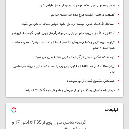
هوش مصنوعی برای نخستین‌بار ویروس‌های فعال طراحی کرد
کمبودی در تامین گوشت مرغ مورد نیاز استان نداریم
استاندار آذربایجان‌غربی: توسعه از محل حقوق دولتی معادن محقق می شود
افتتاح و کلنگ زنی پروژه های میلیاردی در میاندوآب/از زنجیره تولید گوشت تا ابریشم
ترکیه، عربستان و پاکستان «پیمان مکه» را امضا کردند؛ حمله به یک عضو، حمله به
همه است + فیلم
توسعه گردشگری خارجی در آذربایجان غربی برنامه ریزی می شود
پیام معنادار نماینده MHP که قانون چارچوب را امضا نکرد: حتی مورچه هم صاحبی
دارد
دمیرتاش مشمول قانون آزادی نمی‌شود
دیدار پشت درهای بسته؛ در دیدار اردوغان و باغچه‌لی چه گذشت؟ + فیلم
تبلیغات
گردونه شانس بدون پوچ از PS5 تا آیفون17 و
بیت کوین 🔥