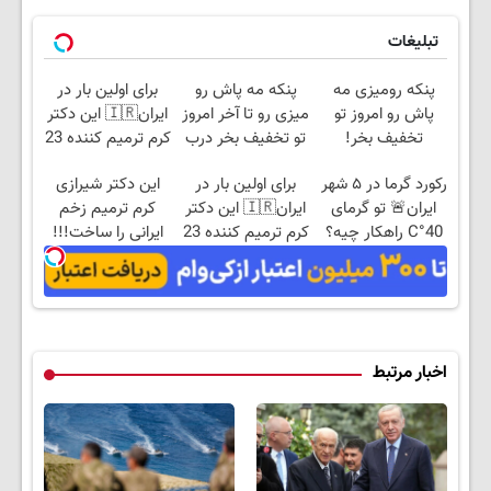
تبلیغات
پنکه رومیزی مه
پنکه مه پاش رو
برای اولین بار در
پاش رو امروز تو
میزی رو تا آخر امروز
ایران🇮🇷 این دکتر
تخفیف بخر!
تو تخفیف بخر درب
کرم ترمیم کننده 23
منزل پرداخت کن
روزه ساخت!
رکورد گرما در ۵ شهر
برای اولین بار در
این دکتر شیرازی
🔥
ایران🚨 تو گرمای
ایران🇮🇷 این دکتر
کرم ترمیم زخم
40°C راهکار چیه؟
کرم ترمیم کننده 23
ایرانی را ساخت!!!
پنکه مه پاش👌🏻
روزه ساخت!
اخبار مرتبط