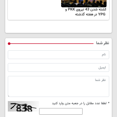
کشته شدن 43 نیروی PKK و
YPG در هفته گذشته
نظر شما
*
لطفا عدد مقابل را در جعبه متن وارد کنید