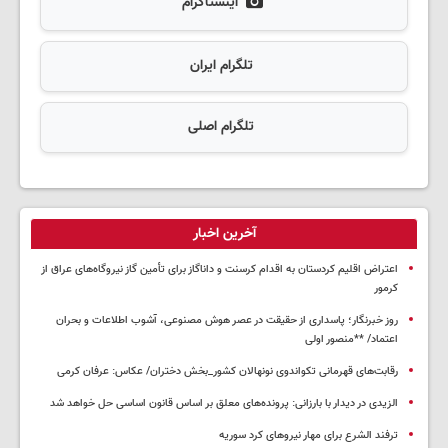
اینستاگرام
تلگرام ایران
تلگرام اصلی
آخرین اخبار
اعتراض اقلیم کردستان به اقدام کرسنت و داناگاز برای تأمین گاز نیروگاه‌های عراق از
کرمور
روز خبرنگار؛ پاسداری از حقیقت در عصر هوش مصنوعی، آشوب اطلاعات و بحران
اعتماد/ **منصور اولی
رقابت‌های قهرمانی تکواندوی نونهالان کشور_بخش دختران/ عکاس: عرفان کرمی
الزیدی در دیدار با بارزانی: پرونده‌های معلق بر اساس قانون اساسی حل خواهد شد
ترفند الشرع برای مهار نیروهای کرد سوریه