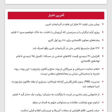
آخرین اخبار
پیش بینی تولید ۷۰ هزار تن هلو در آذربایجان غربی
روزی آرام تیگران را در سرزمینی که آرزویش را داشت، به خاک خواهیم سپرد + فیلم
وعده‌های معاون اقتصادی برای ۱۰۰ روز اول کاری
۱۲۷ هزار مترمربع اراضی ملی در آذربایجان غربی رفع تصرف شد
افزایش ۳۰ درصدی قیمت کالاهای اساسی در حسکه؛ تکمیل ۹۵ درصدی ادغام
نهادهای اقتصادی
اعلام حمایت دمیرتاش و میرزاکلی از روند صلح و قانون چارچوب؛ این روند، روند
تجزیه یا بده‌بستانی مبتنی بر معامله‌های سطحی نیست
مدیریت PKK: بدون نقش‌آفرینی آزادانه اوجالان، بسیاری از مفاد «قانون چارچوب»
اجرا نخواهد شد
از خاموشی زبان مادری در غربت تا بازگشت به دیاربکر؛ روایت یک دختر کُرد + فیلم
تداوم موج بازداشت مقامات و مسئولان متهم به فساد در عراق
حشد شعبی: فالح الفیاض از حملات آمریکا و عربستان اطلاع قبلی نداشت