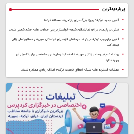
پربازدیدترین
قانون جدید ترکیه؛ پروژه بزرگ‌ برای بازتعریف مسئله کردها
تنش در پارلمان عراق؛ نمایندگان شیعه خواستار بررسی حملات علیه حشد شعبی شدند
قانون چارچوب ترکیه می‌تواند مرحله‌ای تازه برای کردستان سوریه و دستاوردهای زنان
ایجاد کند
روند ادغام نیروها در ارتش سوریه ادامه دارد؛ زمان‌بندی مشخصی برای تکمیل آن
وجود ندارد
عملیات گسترده علیه شبکه اعطای تابعیت ترکیه؛ املاک زیادی مصادره شدند