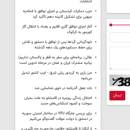
انتخابات
حزب دمکرات کردستان بر اجرای توافق با اتحادیه
میهنی برای تشکیل کابینه دهم تأکید کرد
آغاز اجرای توافق گازی اقلیم و بغداد با انتقال گاز
کورمور به کرکوک
خودگردانی کُردها پس از توافق با دمشق و تلاش
برای حفظ دستاوردهای یک دهه گذشته
بقائی: برنامه‌ای برای سفر به قطر و پاکستان نداریم/
بیانیه مشترک ایران و عمان در مرحله تدوین است
مرز رازی به کریدور ریلی شرق - غرب کشور تبدیل
می‌شود
باند جعل گذرنامه در خوی شناسایی شد
ارسال
اختلال زندگی روزمره در قامشلو به علت بحران
سوخت و کمبود اسکناس‌های جدید
برای بررسی جایگاه YPJ در ساختار امنیتی سوریه
در دمشق با دولت موقت گفت‌وگو می‌کنیم
از آنکارا تا قامشلو؛ «قانون چارچوب» چه تأثیری بر