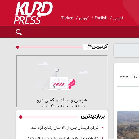
فارسی
English
کوردی
Türkçe
کردپرس۲۴
پربازدیدترین
توران اویسال پس از ۳۱ سال زندان آزاد شد
«قربان رضایی» را به عنوان شهید معرفی کنید