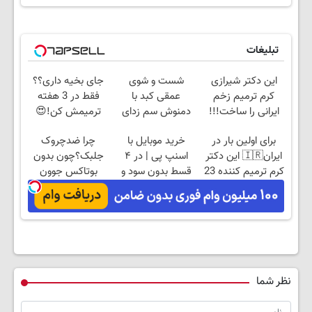
تبلیغات
این دکتر شیرازی
شست و شوی
جای بخیه داری؟؟
کرم ترمیم زخم
عمقی کبد با
فقط در 3 هفته
ایرانی را ساخت!!!
دمنوش سم زدای
ترمیمش کن!😍
گیاهی!
برای اولین بار در
خرید موبایل با
چرا ضدچروک
ایران🇮🇷 این دکتر
اسنپ پی | در ۴
جلبک؟چون بدون
کرم ترمیم کننده 23
قسط بدون سود و
بوتاکس جوون
روزه ساخت!
کارمزد!
میشی💉
۴۰٪تخفیف
نظر شما