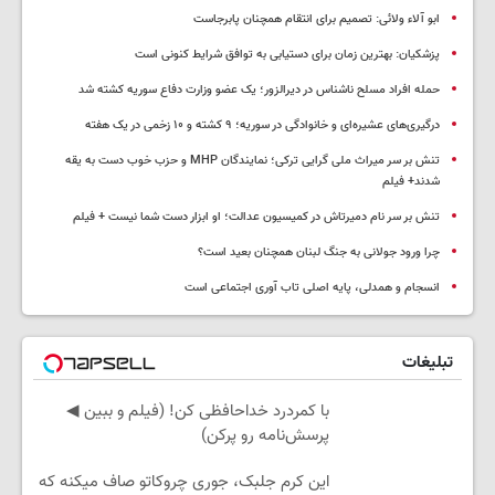
ابو آلاء ولائی: تصمیم برای انتقام همچنان پابرجاست
پزشکیان‌: بهترین زمان برای دستیابی به توافق شرایط کنونی است
حمله افراد مسلح ناشناس در دیرالزور؛ یک عضو وزارت دفاع سوریه کشته شد
درگیری‌های عشیره‌ای و خانوادگی در سوریه؛ ۹ کشته و ۱۰ زخمی در یک هفته
تنش بر سر میراث ملی گرایی ترکی؛ نمایندگان MHP و حزب خوب دست به یقه
شدند+ فیلم
تنش بر سر نام دمیرتاش در کمیسیون عدالت؛ او ابزار دست شما نیست + فیلم
چرا ورود جولانی به جنگ لبنان همچنان بعید است؟
انسجام و همدلی، پایه اصلی تاب آوری اجتماعی است
تبلیغات
با کمردرد خداحافظی کن! (فیلم و ببین ◀
پرسش‌نامه رو پرکن)
این کرم جلبک، جوری چروکاتو صاف میکنه که