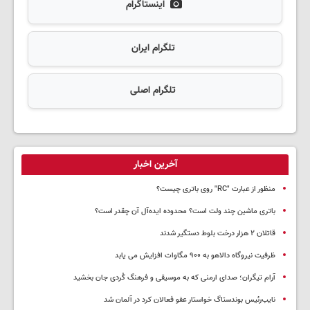
اینستاگرام
تلگرام ایران
تلگرام اصلی
آخرین اخبار
منظور از عبارت "RC" روی باتری چیست؟
باتری ماشین چند ولت است؟ محدوده ایده‌آل آن چقدر است؟
قاتلان ۲ هزار درخت بلوط دستگیر شدند
ظرفیت نیروگاه دالاهو به ۹۰۰ مگاوات افزایش می یابد
آرام تیگران؛ صدای ارمنی که به موسیقی و فرهنگ کُردی جان بخشید
نایب‌رئیس بوندستاگ خواستار عفو فعالان کرد در آلمان شد