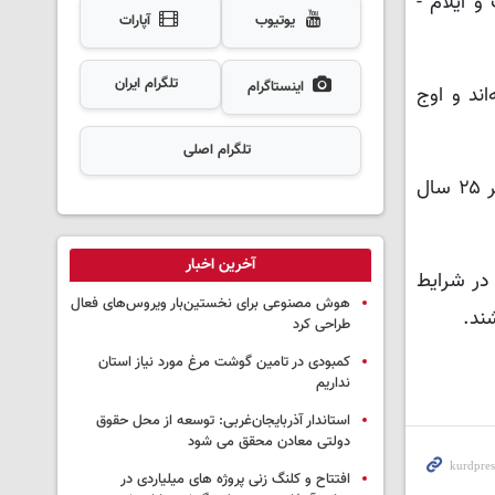
 ایلام -
یوتیوب
آپارات
تلگرام ایران
اینستاگرام
شته‌اند و اوج
تلگرام اصلی
سردار سلمانی تصریح کرد: رانندگان گروه سنی ۳۱ تا ۴۵ سال بیشترین آمار تصادف برون شهری، و رانندگان جوان زیر ۲۵ سال
آخرین اخبار
در شرایط
هوش مصنوعی برای نخستین‌بار ویروس‌های فعال
ند.
طراحی کرد
کمبودی در تامین گوشت مرغ مورد نیاز استان
نداریم
استاندار آذربایجان‌غربی: توسعه از محل حقوق
دولتی معادن محقق می شود
افتتاح و کلنگ زنی پروژه های میلیاردی در