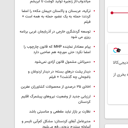
میاندوآب/از زنجیره تولید گوشت تا ابریشم
ترکیه، عربستان و پاکستان «پیمان مکه» را امضا
کردند؛ حمله به یک عضو، حمله به همه است +
فیلم
توسعه گردشگری خارجی در آذربایجان غربی برنامه
ریزی می شود
پیام معنادار نماینده MHP که قانون چارچوب را
امضا نکرد: حتی مورچه هم صاحبی دارد
دمیرتاش مشمول قانون آزادی نمی‌شود
یجی‌کالا
دیدار پشت درهای بسته؛ در دیدار اردوغان و
 بخری از
باغچه‌لی چه گذشت؟ + فیلم
اخاذی ۳۵ درصدی از محصولات کشاورزان عفرین
ارزیابی جدید از وضعیت نیروهای پیشمرگ اقلیم
کردستان
نظارت بر بازار نباید مقطعی و مناسبتی باشد
مدیرعامل آبفای کردستان: مشکل کم‌آبی نایسر و
آساوله سنندج بزودی رفع می‌شود