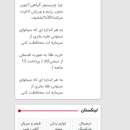
چرا چربیسوز گیاهی؟چون
بدون رژیم و ورزش لاغرت
میکنه!30%تخفیف
به هر اندازه ای که میخوای
میتونی نقره بخری از
سرمایه ات محافظت کنی
خرید طلا به صورت قسطی
از دیجی‌کالا ( پرداخت 12
ماهه )
به هر اندازه ای که میخوای
میتونی طلا بخری از
سرمایه ات محافظت کنی
لینکستان
دیجیتال
لوازم یدکی
فیلم و سریال
مارکتینگ
موتور
آنلاین شب