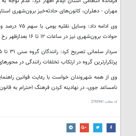
فرمانده انتظامی استان ایلام اظهار کرد: عدم توجه ب
مهران - دهلران، کانون‌های حادثه‌خیز برون‌شهری استان 
وی ادامه داد
حوادث برون‌شهری نیز در ساعات ۱۲ تا ۱۶ بعدازظهر رخ داده است.
پرتکرارترین گروه در ارتکاب تخلفات رانندگی در محورهای
وی از همه شهروندان خواست با رعایت قوانین راهنمای
نامساعد جوی، در نهادینه کردن فرهنگ احترام به قان
کد مطلب
2792941