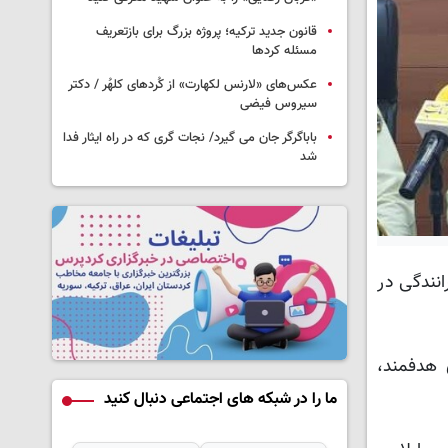
قانون جدید ترکیه؛ پروژه بزرگ‌ برای بازتعریف
مسئله کردها
عکس‌های «لارنس لکهارت» از کُردهای کلهُر / دکتر
سیروس فیضی
باباگرگر جان می گیرد/ نجات گری که در راه ایثار فدا
شد
ادفات از کاهش ۵۷ درصدی حوادث رانندگی در
 هدفمند،
ما را در شبکه های اجتماعی دنبال کنید