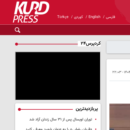
فارسی
English
کوردی
Türkçe
کردپرس۲۴
پربازدیدترین
توران اویسال پس از ۳۱ سال زندان آزاد شد
«قربان رضایی» را به عنوان شهید معرفی کنید