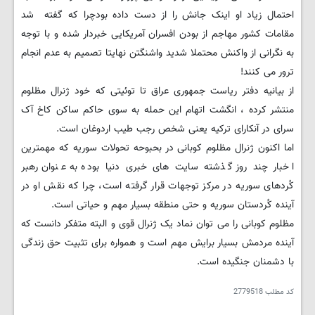
احتمال زیاد او اینک جانش را از دست داده بودچرا که گفته شد
مقامات کشور مهاجم از بودن افسران آمریکایی خبردار شده و با توجه
به نگرانی از واکنش محتملا شدید واشنگتن نهایتا تصمیم به عدم انجام
ترور می کنند!
از بیانیه دفتر ریاست جمهوری عراق تا توئیتی که خود ژنرال مظلوم
منتشر کرده ، انگشت اتهام این حمله به سوی حاکم ساکن کاخ آک
سرای در آنکارای ترکیه یعنی شخص رجب طیب اردوغان است.
اما اکنون ژنرال مظلوم کوبانی در بحبوحه تحولات سوریه که مهمترین
اخبار چند روز گذشته سایت های خبری دنیا بوده به عنوان رهبر
کُردهای سوریه در مرکز توجهات قرار گرفته است، چرا که نقش او در
آینده کُردستان سوریه و حتی منطقه بسیار مهم و حیاتی است.
مظلوم کوبانی را می توان نماد یک ژنرال قوی و البته متفکر دانست که
آینده مردمش بسیار برایش مهم است و همواره برای تثبیت حق زندگی
با دشمنان جنگیده است.
کد مطلب
2779518