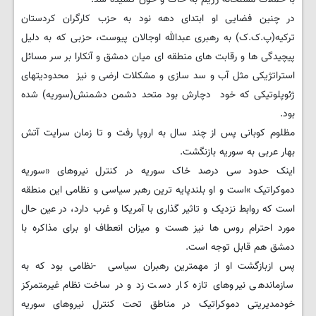
در چنین فضایی او ابتدای دهه نود به حزب کارگران کردستان
ترکیه(پ.ک.ک) به رهبری عبدالله اوجالان پیوست، حزبی که به دلیل
پیچیدگی ها و رقابت های منطقه ای میان دمشق و آنکارا بر سر مسائل
استراتژیکی مثل آب و سد سازی و مشکلات ارضی و نیز محدودیتهای
ژئوپلوتیکی که خود دچارش بود متحد دشمن دشمنش(سوریه) شده
بود.
مظلوم کوبانی پس از چند سال به اروپا رفت و تا زمان سرایت آتش
بهار عربی به سوریه بازنگشت.
اینک حدود سی درصد خاک سوریه در کنترل نیروهای «سوریه
دموکراتیک »است و او بلندپایه ترین رهبر سیاسی و نظامی این منطقه
است که روابط نزدیک و تاثیر گذاری با آمریکا و غرب دارد، در عین حال
مورد احترام روس ها نیز هست و میزان انعطاف او برای مذاکره با
دمشق هم قابل توجه است.
پس ازبازگشت او از مهمترین رهبران سیاسی -نظامی بود که به
سازماندهی نیروهای تازه کار دست زد و در ساخت نظام غیرمتمرکز
خودمدیریتی دموکراتیک در مناطق تحت کنترل نیروهای سوریه