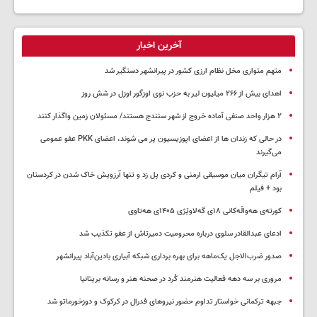
آخرین اخبار
متهم متواری مخل نظام ارزی کشور در پیرانشهر دستگیر شد
اهدای بیش از ۲۶۶ میلیون لیر به حزب نوی اوزگور اوزل در شش روز
۲ هزار واحد صنفی آماده خروج از شهر سنندج هستند/ مسئولان زمین واگذار کنند
در حالی که زندان ها از اعضای اپوزیسیون پر می شوند، اعضای PKK عفو عمومی
می‌گیرند
آرام تیگران میان موسیقی ارمنی و کردی پل زد و تنها آرزویش خاک شدن در کردستان
بود + فیلم
کورتەی هەواڵەکانی ۱۸ی گەلاوێژی ۱۴۰۵ی هەتاوی
ادعای عبدالقادر سلوی درباره محرومیت دمیرتاش از عفو تکذیب شد
صدور ضرب‌الاجل یک‌ماهه برای بهره برداری شبکه آبیاری بادین‌آباد پیرانشهر
مروری بر سه دهه فعالیت هنرمند کُرد در صحنه هنر و رسانه بریتانیا
جبهه ترکمانی خواستار تداوم حضور نیروهای فدرال در کرکوک و دوزخورماتو شد