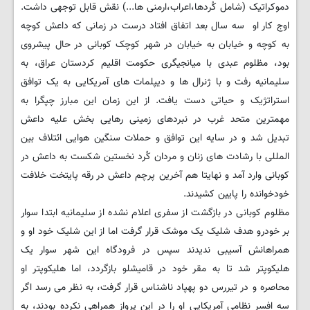
دموکراتیک (شامل کُردها،اعراب،ارمنی ها...) نقش قابل توجهی داشت.
اوج کار او سه سال بعد اتفاق افتاد درست در زمانی که داعش کوچه
به کوچه و خیابان به خیابان در شهر کوچک کوبانی در حال پیشروی
بود، مظلوم عبدی با میانجیگری حکومت اقلیم کردستان عراق، به
سلیمانیه رفت و با ژنرال ها و دیپلمات های آمریکایی به یک توافق
استراتژیک و حیاتی دست یافت. از این زمان این مبارز چپگرا به
مهمترین متحد غرب در نبردهای زمینی رهایی بخش علیه داعش
تبدیل شد و در سایه این توافق و حملات سنگین هوایی ائتلاف بین
المللی با رشادت های زنان و مردان کُرد نخستین شکست به داعش در
کوبانی وارد آمد و نهایتا هم آخرین پرچم داعش در رقه پایتخت خلافت
خودخوانده را پایین کشیدند.
مظلوم کوبانی در بازگشت از سفری اعلام نشده از سلیمانیه ابتدا سوار
بر خودرو هدف شلیک یک موشک قرار گرفت اما از این شلیک خود او و
همراهانش آسیبی ندیدند سپس در فرودگاه این شهر سوار یک
هلیکوپتر شد تا به مقر خود در قامیشلو بازگردد، اما هلیکوپتر او
محاصره و در تیررس دو پهپاد ناشناس قرار گرفت، به نظر می رسد اگر
سه افسر نظامی آمریکایی او را در این پرواز همراهی نکرده بودند، به