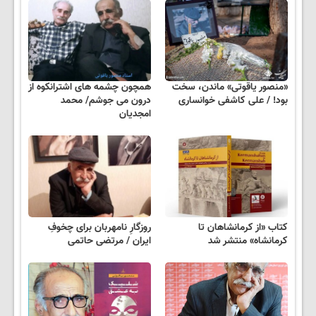
«منصور یاقوتی» ماندن، سخت
همچون چشمه های اشترانکوه از
بود! / علی کاشفی خوانساری
درون می جوشم/ محمد
امجدیان
کتاب «از کرمانشاهان تا
روزگارِ نامهربان برای چخوفِ
کرمانشاه» منتشر شد
ایران / مرتضی حاتمی