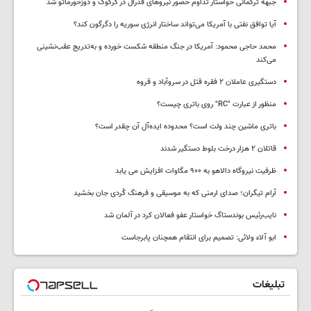
جبهه ترکمانی خواستار تداوم حضور نیروهای فدرال در کرکوک و دوزخورماتو شد
آیا توافق نفتی با آمریکا می‌تواند ساختار انرژی سوریه را دگرگون کند؟
محمد حاجی محمود: آمریکا در جنگ منطقه شکست خورده و به‌تدریج عقب‌نشینی
می‌کند
دستگیری عاملان ۲ فقره قتل در سروآباد و قروه
منظور از عبارت "RC" روی باتری چیست؟
باتری ماشین چند ولت است؟ محدوده ایده‌آل آن چقدر است؟
قاتلان ۲ هزار درخت بلوط دستگیر شدند
ظرفیت نیروگاه دالاهو به ۹۰۰ مگاوات افزایش می یابد
آرام تیگران؛ صدای ارمنی که به موسیقی و فرهنگ کُردی جان بخشید
نایب‌رئیس بوندستاگ خواستار عفو فعالان کرد در آلمان شد
ابو آلاء ولائی: تصمیم برای انتقام همچنان پابرجاست
تبلیغات