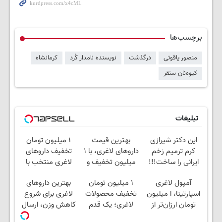
برچسب‌ها
منصور یاقوتی
درگذشت
نویسنده نامدار کُرد
کرمانشاه
کیوه‌نان سنقر
تبلیغات
این دکتر شیرازی
بهترین قیمت
۱ میلیون تومان
کرم ترمیم زخم
داروهای لاغری، با ۱
تخفیف داروهای
ایرانی را ساخت!!!
میلیون تخفیف و
لاغری منتخب با
ارسال از داروخانه‌
ارسال از داروخانه
آمپول لاغری
۱ میلیون تومان
بهترین داروهای
نزدیکت
اسپارتینا، ا میلیون
تخفیف محصولات
لاغری برای شروع
تومان ارزان‌تر از
لاغری؛ یک قدم
کاهش وزن، ارسال
همه‌جا!
نزدیک‌تر به شروع
از داروخانه های