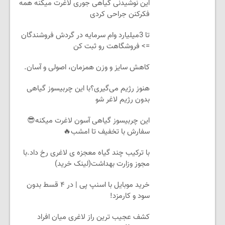
این نوشیدنی گیاهی جوری لاغرت میکنه همه
فکرکنن جراحی کردی
تا 3میلیارد وام سرمایه در گردش فروشندگان
=> فروشگاهت رو ثبت کن
کاهش سایز و وزن همزمان، اصولی و آسان.
هنوز رژیم می‌گیری؟با این چربیسوز گیاهی
بدون رژیم لاغر شو
این چربیسوز گیاهی آسون لاغرت میکنه😎
سفارش با تخفیف تا امشب🔥
با ترکیب چند گیاه معجزه ی لاغری رخ داد.با
مجوز وزارت بهداشت(لینک خرید)
خرید موبایل با اسنپ پی | در ۴ قسط بدون
سود و کارمزد!
کشف عجیب ترین راز لاغری میان افراد