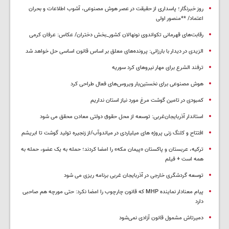
روز خبرنگار؛ پاسداری از حقیقت در عصر هوش مصنوعی، آشوب اطلاعات و بحران
اعتماد/ **منصور اولی
رقابت‌های قهرمانی تکواندوی نونهالان کشور_بخش دختران/ عکاس: عرفان کرمی
الزیدی در دیدار با بارزانی: پرونده‌های معلق بر اساس قانون اساسی حل خواهد شد
ترفند الشرع برای مهار نیروهای کرد سوریه
هوش مصنوعی برای نخستین‌بار ویروس‌های فعال طراحی کرد
کمبودی در تامین گوشت مرغ مورد نیاز استان نداریم
استاندار آذربایجان‌غربی: توسعه از محل حقوق دولتی معادن محقق می شود
افتتاح و کلنگ زنی پروژه های میلیاردی در میاندوآب/از زنجیره تولید گوشت تا ابریشم
ترکیه، عربستان و پاکستان «پیمان مکه» را امضا کردند؛ حمله به یک عضو، حمله به
همه است + فیلم
توسعه گردشگری خارجی در آذربایجان غربی برنامه ریزی می شود
پیام معنادار نماینده MHP که قانون چارچوب را امضا نکرد: حتی مورچه هم صاحبی
دارد
دمیرتاش مشمول قانون آزادی نمی‌شود