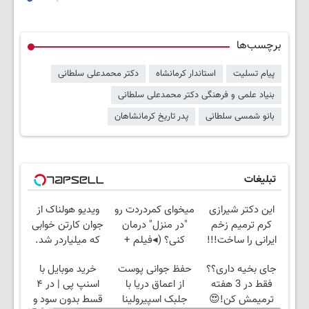
برچسب‌ها
پیام تسلیت
استاندار کرمانشاه
دکتر محمدعلی سلطانی
بنیاد علمی و فرهنگی دکتر محمدعلی سلطانی
بانو شمسی سلطانی
پدر تاریخ کرمانشاهان
تبلیغات
این دکتر شیرازی
میخوای کمردردت رو
ویدیو هولناک از
کرم ترمیم زخم
"در منزل" درمان
جوان کارتن خوابی
ایرانی را ساخت!!!
کنی؟ (◂فیلم +
که میلیاردر شد.
◂پرسش‌نامه)
آموزش رایگان
جای بخیه داری؟؟
حفظ جوانی پوست
خرید موبایل با
فقط در 3 هفته
از اعماق دریا با
اسنپ پی | در ۴
ترمیمش کن!😍
جلبک اسپیرولینا
قسط بدون سود و