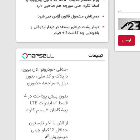
پیام معنادار نماینده MHP که قانون چارچوب را
امضا نکرد: حتی مورچه هم صاحبی دارد
دمیرتاش مشمول قانون آزادی نمی‌شود
دیدار پشت درهای بسته؛ در دیدار اردوغان و
باغچه‌لی چه گذشت؟ + فیلم
ارسال
تبلیغات
خلافی خودروتو الان ببین،
با پلاک و کد ملی، بدون
نیاز به مراجعه حضوری
بدون پیش پرداخت در 4
قسط ✅ اینترنت LTE
پیشگامان + سیم کارت
رایگان
از الان تا آخر تابستون
حداقل 12کیلو چربی
میسوزونی🧨