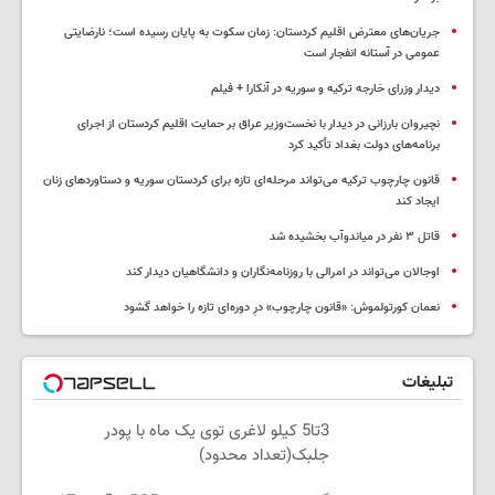
جریان‌های معترض اقلیم کردستان: زمان سکوت به پایان رسیده است؛ نارضایتی
عمومی در آستانه انفجار است
دیدار وزرای خارجه ترکیه و سوریه در آنکارا + فیلم
نچیروان بارزانی در دیدار با نخست‌وزیر عراق بر حمایت اقلیم کردستان از اجرای
برنامه‌های دولت بغداد تأکید کرد
قانون چارچوب ترکیه می‌تواند مرحله‌ای تازه برای کردستان سوریه و دستاوردهای زنان
ایجاد کند
قاتل ٣ نفر در میاندوآب بخشیده شد
اوجالان می‌تواند در امرالی با روزنامه‌نگاران و دانشگاهیان دیدار کند
نعمان کورتولموش: «قانون چارچوب» درِ دوره‌ای تازه را خواهد گشود
تبلیغات
3تا5 کیلو لاغری توی یک ماه با پودر
جلبک(تعداد محدود)