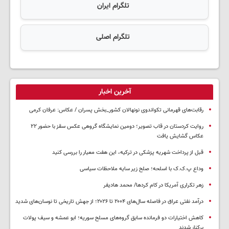
تلگرام ایران
تلگرام اصلی
آخرین اخبار
رقابت‌های قهرمانی تکواندوی نونهالان کشور_بخش پسران / عکاس: عرفان کرمی
روایت کردستان در قاب تصویر؛ دومین نمایشگاه گروهی عکس سقز با حضور ۲۲
عکاس گشایش یافت
قبل از پرداخت شهریه پزشکی در ترکیه، این هفت معیار را بررسی کنید
وداع پ.ک.ک با اسلحه؛ صلح زیر سایه ملاحظات سیاسی
زهر تکراری آمریکا در کام کردها/ محمد هادیفر
درآمد نفتی عراق در فاصله سال‌های ۲۰۰۴ تا ۲۰۲۶؛ از جهش تاریخی تا نوسان‌های شدید
کاهش اختیارات دو فرمانده سابق گروه‌های مسلح سوریه؛ ابو عمشه و سیف پولات
برکنار شدند