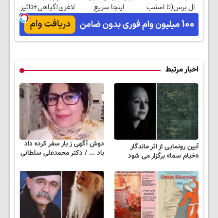
ال برس(تا امشب
اینجا سریع
لاغری!گیاهی+تاثیر
تخفیف ویژه)
بفروشش
فوری
اخبار مرتبط
دوش آگهی ز یار سفر کرده داد
آیین رونمایی از اثر ماندگار
باد ... / دکتر محمدعلی سلطانی
«خیام سما» برگزار می شود