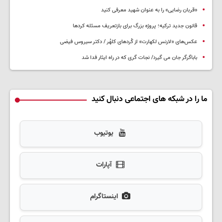
«قربان رضایی» را به عنوان شهید معرفی کنید
قانون جدید ترکیه؛ پروژه بزرگ‌ برای بازتعریف مسئله کردها
عکس‌های «لارنس لکهارت» از کُردهای کلهُر / دکتر سیروس فیضی
باباگرگر جان می گیرد/ نجات گری که در راه ایثار فدا شد
ما را در شبکه های اجتماعی دنبال کنید
یوتیوب
آپارات
اینستاگرام