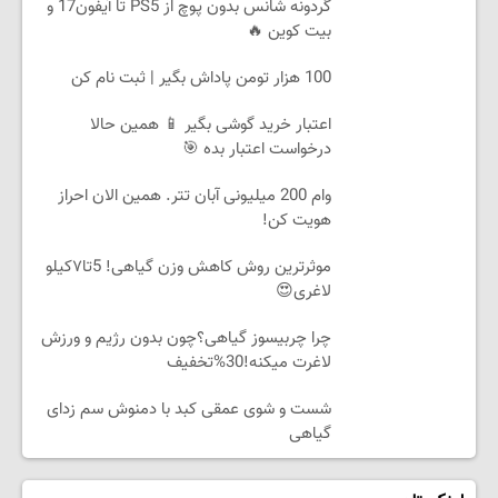
گردونه شانس بدون پوچ از PS5 تا آیفون17 و
بیت کوین 🔥
100 هزار تومن پاداش بگیر | ثبت نام کن
اعتبار خرید گوشی بگیر 📱 همین حالا
درخواست اعتبار بده 🎯
وام 200 میلیونی آبان تتر. همین الان احراز
هویت کن!
موثرترین روش کاهش وزن گیاهی! 5تا۷کیلو
لاغری😍
چرا چربیسوز گیاهی؟چون بدون رژیم و ورزش
لاغرت میکنه!30%تخفیف
شست و شوی عمقی کبد با دمنوش سم زدای
گیاهی