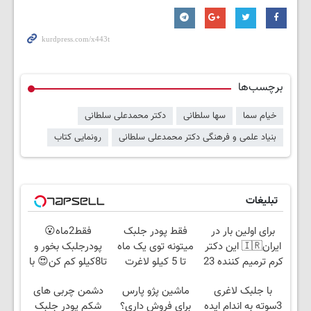
برچسب‌ها
خیام سما
سها سلطانی
دکتر محمدعلی سلطانی
بنیاد علمی و فرهنگی دکتر محمدعلی سلطانی
رونمایی کتاب
تبلیغات
برای اولین بار در
فقط پودر جلبک
فقط2ماه😮
ایران🇮🇷 این دکتر
میتونه توی یک ماه
پودرجلبک بخور و
کرم ترمیم کننده 23
تا 5 کیلو لاغرت
تا8کیلو کم کن😍 با
روزه ساخت!
کنه!
تخفیف ویژه🔥
با جلبک لاغری
ماشین پژو پارس
دشمن چربی های
3سوته به اندام ایده
برای فروش داری؟
شکم پودر جلبک