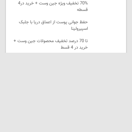
70% تخفیف ویژه جین وست + خرید در4
قسطه
حفظ جوانی پوست از اعماق دریا با جلبک
اسپیرولینا
تا 70 درصد تخفیف محصولات جین وست +
خرید در 4 قسط
خرید موبایل با اسنپ پی | در ۴ قسط بدون
سود و کارمزد!
لینکستان
دیجیتال مارکتینگ رویش
لوازم یدکی موتور
فیلم و سریال آنلاین شب بین
امشو | جدیدترین فیلم‌ها و سریال‌ها