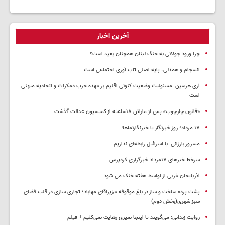
آخرین اخبار
چرا ورود جولانی به جنگ لبنان همچنان بعید است؟
انسجام و همدلی، پایه اصلی تاب آوری اجتماعی است
آری هرسین: مسئولیت وضعیت کنونی اقلیم بر عهده حزب دمکرات و اتحادیه میهنی
است
«قانون چارچوب» پس از ماراتن ۱۸ساعته از کمیسیون عدالت گذشت
١٧ مرداد؛ روز خبرنگار یا خبرنگارنماها!
مسرور بارزانی: با اسرائیل رابطه‌ای نداریم
سرخط خبرهای ۱۷مرداد خبرگزاری کردپرس
آذربایجان غربی از اواسط هفته خنک می شود
پشت پرده ساخت و ساز در باغ موقوفه عزیزآقای مهاباد؛ تجاری سازی در قلب فضای
سبز شهری(بخش دوم)
روایت زندانی: می‌گویند تا اینجا نمیری رهایت نمی‌کنیم + فیلم