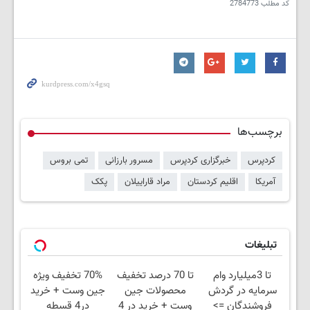
کد مطلب
2784773
برچسب‌ها
کردپرس
خبرگزاری کردپرس
مسرور بارزانی
تمی بروس
آمریکا
اقلیم کردستان
مراد قاراییلان
پکک
تبلیغات
تا 3میلیارد وام
تا 70 درصد تخفیف
70% تخفیف ویژه
سرمایه در گردش
محصولات جین
جین وست + خرید
فروشندگان =>
وست + خرید در 4
در4 قسطه