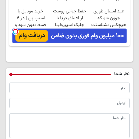
فروشگاهت رو ثبت
قسط
عید امسال طوری
حفظ جوانی پوست
خرید موبایل با
کن
جوون شو که
از اعماق دریا با
اسنپ پی | در ۴
هیچکس نشناستت
جلبک اسپیرولینا
قسط بدون سود و
کارمزد!
نظر شما