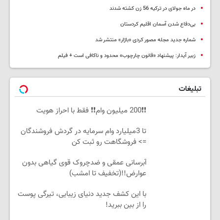
در ماه جولای در ترکیه 56 زن کشته شدند
بی‌دفاع شدن آسمان اقلیم کردستان
شماره جدید مجله مصور کردی «باژار» منتشر شد
زبیر آیدار: پیشنهاد «قانون چارچوب» محدود و ناکافی است + فیلم
تبلیغات
❗❗200 میلیون وام❗❗ فقط با احراز هویت
تا 3میلیارد وام سرمایه در گردش فروشندگان
=> فروشگاهت رو ثبت کن
آبرسانی عمقی و ضدچروک قوی گیاهی بدون
عوارض!!(تخفیف تا امشب)
با این کشف جدید دنیای زیبایی، تیرگی پوست
را از بین ببرید!