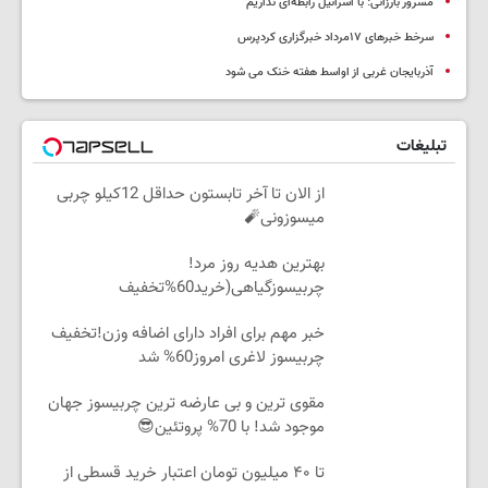
مسرور بارزانی: با اسرائیل رابطه‌ای نداریم
سرخط خبرهای ۱۷مرداد خبرگزاری کردپرس
آذربایجان غربی از اواسط هفته خنک می شود
تبلیغات
از الان تا آخر تابستون حداقل 12کیلو چربی
میسوزونی🧨
بهترین هدیه روز مرد!
چربیسوزگیاهی(خرید60%تخفیف
خبر مهم برای افراد دارای اضافه وزن!تخفیف
چربیسوز لاغری امروز60% شد
مقوی ترین و بی عارضه ترین چربیسوز جهان
موجود شد! با 70% پروتئین😎
تا ۴۰ میلیون تومان اعتبار خرید قسطی از