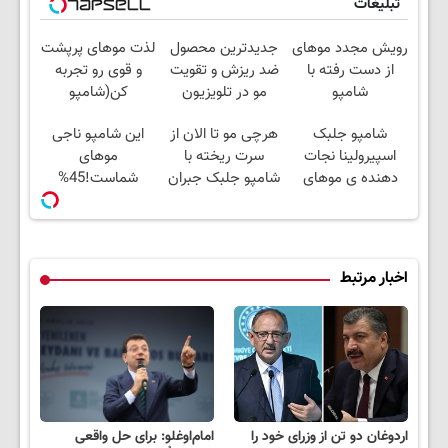
تبلیغات
رویش مجدد موهای
جدیدترین محصول
لذت موهای پرپشت
از دست رفته با
ضد ریزش و تقویت
و قوی رو تجربه
شامپو
مو در تلویزیون
کن(شامپو
جلبک45%تخفیف تا
معرفی شد! خرید با
اسپیرولینا45%تخفیف)
شامپو جلبک
هرچی مو تا الان از
این شامپو ناجی
امشب
تخفیف
اسپیرولینا نجات
سرت ریخته با
موهای
دهنده ی موهای
شامپو جلبک جبران
شماست!45%
شما(۴۰٪تخفیف)
کن
تخفیف
اخبار مرتبط
اردوغان دو تن از وزرای خود را
امام‌اوغلو: برای حل‌ واقعی