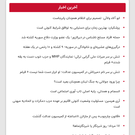
آخرین اخبار
ابو آلاء ولائی: تصمیم برای انتقام همچنان پابرجاست
پزشکیان‌: بهترین زمان برای دستیابی به توافق شرایط کنونی است
حمله افراد مسلح ناشناس در دیرالزور؛ یک عضو وزارت دفاع سوریه کشته شد
درگیری‌های عشیره‌ای و خانوادگی در سوریه؛ ۹ کشته و ۱۰ زخمی در یک هفته
تنش بر سر میراث ملی گرایی ترکی؛ نمایندگان MHP و حزب خوب دست به یقه
شدند+ فیلم
تنش بر سر نام دمیرتاش در کمیسیون عدالت؛ او ابزار دست شما نیست + فیلم
چرا ورود جولانی به جنگ لبنان همچنان بعید است؟
انسجام و همدلی، پایه اصلی تاب آوری اجتماعی است
آری هرسین: مسئولیت وضعیت کنونی اقلیم بر عهده حزب دمکرات و اتحادیه میهنی
است
«قانون چارچوب» پس از ماراتن ۱۸ساعته از کمیسیون عدالت گذشت
١٧ مرداد؛ روز خبرنگار یا خبرنگارنماها!