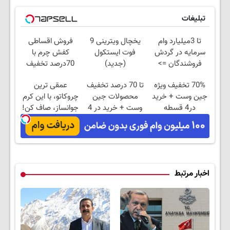
تبلیغات
تا 3میلیارد وام
یخچال ویترینی 9
فروش اقساطی
سرمایه در گردش
فوت ایستکول
کفش چرم با
فروشندگان =>
(جدید)
70درصد تخفیف
فروشگاهت رو ثبت
70% تخفیف ویژه
تا 70 درصد تخفیف
عمقی ترین
کن
جین وست + خرید
محصولات جین
چروکاتو، با این کرم
در4 قسطه
وست + خرید در 4
جوانساز، صاف کن!
قسط
(50% تخفیف
سفارش فوری)
اخبار مرتبط