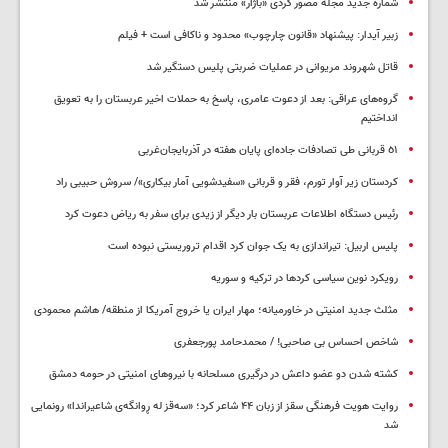
شماره جدید مجله مصور کردی «باژار» منتشر شد
زبیر آیدار: پیشنهاد «قانون چارچوب» محدود و ناکافی است + فیلم
قاتل شهروند مریوانی در عملیات ضربتی پلیس دستگیر شد
گروه‌های عراقی: بعد از دعوت عامری، پاسخ به حملات اخیر عربستان را به تعویق
انداختیم
٥١ قربانی طی تصادفات جاده‌ای پایان هفته در آذربایجان‌غربی
کردستان زیر آوار تورم، فقر و قربانی «سفیدشویی آمار بیکاری»/ سروش حبیبی راد
رئیس دستگاه اطلاعات عربستان بار دیگر از زیدی برای سفر به ریاض دعوت کرد
پلیس اربیل: تیراندازی به یک جوان کرد اقدام تروریستی نبوده است
رویکرد نوین سیاسی کردها در ترکیه و سوریه
مثلث جدید امنیتی در خاورمیانه؛ مهار ایران یا خروج آمریکا از منطقه/ هاشم محمودی
شاخص احساس بی صاحبی! / محمدحامد پورجعفری
کشته شدن دو عضو داعش در درگیری مسلحانه با نیروهای امنیتی در حومه دمشق
روایت هویت فرهنگی سقز از زبان ۴۴ شاعر کرد؛ «سەقز له ڕوانگەی شاعیراندا» رونمایی
شد