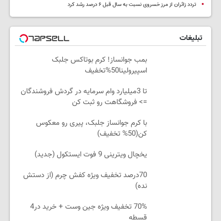
تردد زائران از مرز خسروی نسبت به سال قبل ۶ درصد رشد کرد
تبلیغات
بمب جوانساز! کرم بوتاکس جلبک
اسپیرولینا50%تخفیف
تا 3میلیارد وام سرمایه در گردش فروشندگان
=> فروشگاهت رو ثبت کن
با کرم جوانساز جلبک، پیری رو معکوس
کن(50% تخفیف)
یخچال ویترینی 9 فوت ایستکول (جدید)
70درصد تخفیف ویژه کفش چرم (از دستش
نده)
70% تخفیف ویژه جین وست + خرید در4
قسطه