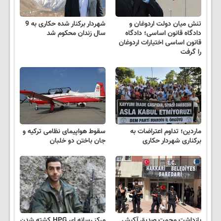
تنش میان دولت اردوغان و
شهردار برکنار شده حکاری به 9
دادگاه قانون اساسی؛ دادگاه
سال زندان محکوم شد
قانون اساسی اختیارات اردوغان
را گرفت
ماردین؛ تداوم اعتراضات به
سقوط هواپیمای نظامی ترکیه و
برکناری شهردار حکاری
جان باختن دو خلبان
بازداشت محمت صدیق آکیش
مرکز رسانه ای HPG کشته شدن