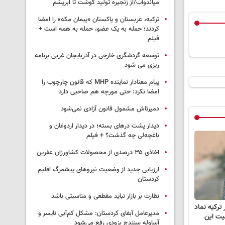
میاندوآب/از زنجیره تولید گوشت تا ابریشم
ترکیه، عربستان و پاکستان «پیمان مکه» را امضا
کردند؛ حمله به یک عضو، حمله به همه است +
فیلم
توسعه گردشگری خارجی در آذربایجان غربی برنامه
ریزی می شود
پیام معنادار نماینده MHP که قانون چارچوب را
امضا نکرد: حتی مورچه هم صاحبی دارد
دمیرتاش مشمول قانون آزادی نمی‌شود
دیدار پشت درهای بسته؛ در دیدار اردوغان و
باغچه‌لی چه گذشت؟ + فیلم
اخاذی ۳۵ درصدی از محصولات کشاورزان عفرین
ارزیابی جدید از وضعیت نیروهای پیشمرگ اقلیم
کردستان
نظارت بر بازار نباید مقطعی و مناسبتی باشد
ان در ترکیه نماد
مدیرعامل آبفای کردستان: مشکل کم‌آبی نایسر و
ت این
آساوله سنندج بزودی رفع می‌شود