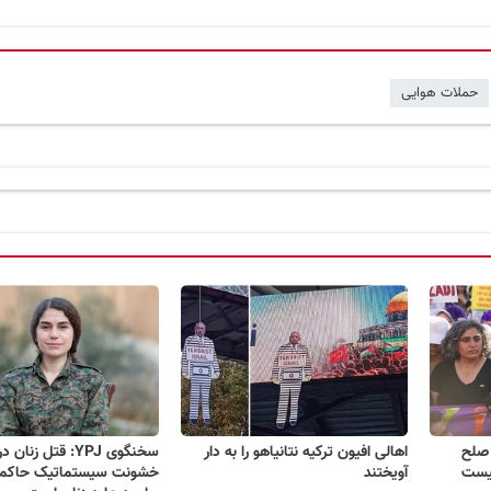
حملات هوایی
 صلح
اهالی افیون ترکیه نتانیاهو را به دار
سخنگوی YPJ: قتل زن
یست
آویختند
خشونت سیستماتیک حاکمی