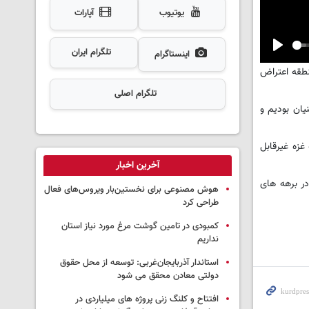
یوتیوب
آپارات
تلگرام ایران
اینستاگرام
Play
نطقه اعتراض
تلگرام اصلی
یان بودیم و
مله به غزه غیرقابل
آخرین اخبار
در برهه های
هوش مصنوعی برای نخستین‌بار ویروس‌های فعال
طراحی کرد
کمبودی در تامین گوشت مرغ مورد نیاز استان
نداریم
استاندار آذربایجان‌غربی: توسعه از محل حقوق
دولتی معادن محقق می شود
افتتاح و کلنگ زنی پروژه های میلیاردی در