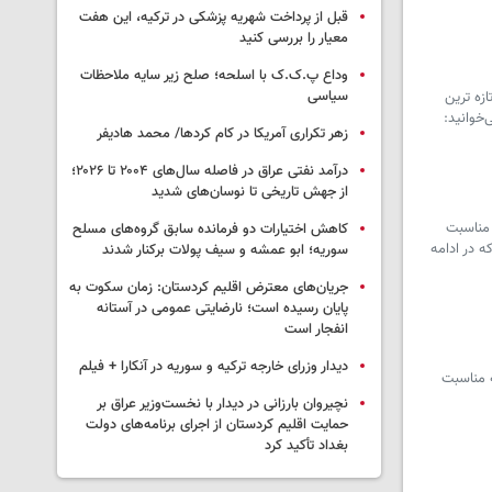
قبل از پرداخت شهریه پزشکی در ترکیه، این هفت
معیار را بررسی کنید
وداع پ.ک.ک با اسلحه؛ صلح زیر سایه ملاحظات
سیاسی
زه ترین
خوانید:
زهر تکراری آمریکا در کام کردها/ محمد هادیفر
درآمد نفتی عراق در فاصله سال‌های ۲۰۰۴ تا ۲۰۲۶؛
از جهش تاریخی تا نوسان‌های شدید
 مناسبت
کاهش اختیارات دو فرمانده سابق گروه‌های مسلح
که در ادامه
سوریه؛ ابو عمشه و سیف پولات برکنار شدند
جریان‌های معترض اقلیم کردستان: زمان سکوت به
پایان رسیده است؛ نارضایتی عمومی در آستانه
انفجار است
دیدار وزرای خارجه ترکیه و سوریه در آنکارا + فیلم
ه مناسبت
نچیروان بارزانی در دیدار با نخست‌وزیر عراق بر
حمایت اقلیم کردستان از اجرای برنامه‌های دولت
بغداد تأکید کرد