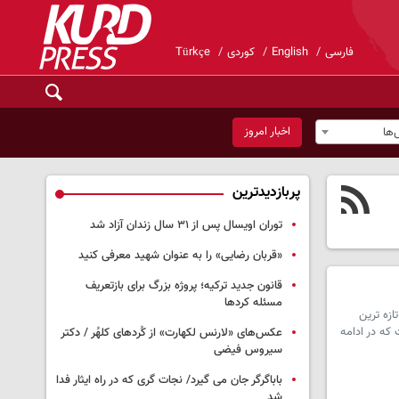
فارسی
English
کوردی
Türkçe
اخبار امروز
ها
پربازدیدترین
توران اویسال پس از ۳۱ سال زندان آزاد شد
«قربان رضایی» را به عنوان شهید معرفی کنید
قانون جدید ترکیه؛ پروژه بزرگ‌ برای بازتعریف
مسئله کردها
زه ترین
که در ادامه
عکس‌های «لارنس لکهارت» از کُردهای کلهُر / دکتر
سیروس فیضی
باباگرگر جان می گیرد/ نجات گری که در راه ایثار فدا
شد