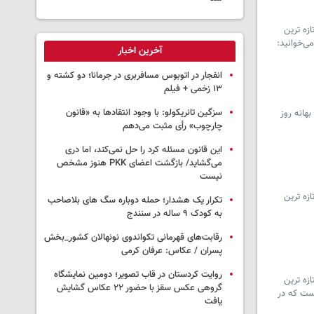
زه ترین
ی‌خوانید:
آخرین اخبار
انفجار در اتوبوس مسافربری در جرمانا؛ دو کشته و
۱۳ زخمی + فیلم
سزگین تانریکولو: با وجود انتقادها به «قانون
هانه روز
چارچوب» رأی مثبت می‌دهم
این قانون مسئله کرد را حل نمی‌کند، اما دری
می‌گشاید/ بازگشت اعضای PKK هنوز مشخص
نیست
زه ترین
تکرار یک هشدار؛ حمله دوباره سگ های بلاصاحب
به کودک ۹ ساله در سنندج
رقابت‌های قهرمانی تکواندوی نونهالان کشور_بخش
پسران / عکاس: عرفان کرمی
روایت کردستان در قاب تصویر؛ دومین نمایشگاه
زه ترین
گروهی عکس سقز با حضور ۲۲ عکاس گشایش
است که در
یافت