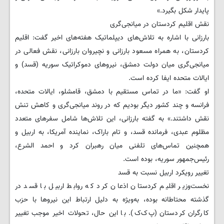
پایدار شکل بگیرد.»
نقش اقلیم کردستان در میانجی‌گری
بارزانی با اشاره به تلاش‌های دیپلماتیک هفته‌های اخیر گفت: اقلیم
کردستان، به همراه مسعود بارزانی و نچیروان بارزانی، نقش فعالی در
میانجی‌گری میان دولت دمشق، نیروهای دموکراتیک سوریه (قسد) و
ایالات متحده ایفا کرده است.
او گفت: «ما در تماس مستقیم با دمشق، قامشلو، ایالات متحده،
فرانسه و چند کشور دیگر بودیم که در روند میانجی‌گری و کاهش تنش
نقش داشتند.» به گفته بارزانی، این تلاش‌ها شامل سفرهای متعدد
مظلوم عبدی، فرمانده قسد، و تام باراک، نماینده آمریکا، به اربیل و
همچنین تماس‌های تلفنی میان رهبران کرد و احمد الشرع،
رئیس‌جمهور سوریه، بوده است.
تغییر رویکرد اربیل نسبت به قسد
نخست‌وزیر اقلیم کردستان اذعان کرد که روابط اربیل با قسد در
گذشته محتاطانه بوده، به‌ویژه به دلیل ارتباط این نیروها با حزب
کارگران کردستان (پ‌ک‌ک). با این حال، تحولات اخیر موجب تغییر