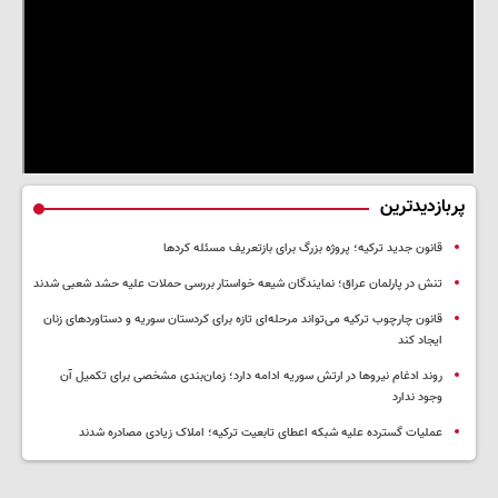
پربازدیدترین
قانون جدید ترکیه؛ پروژه بزرگ‌ برای بازتعریف مسئله کردها
تنش در پارلمان عراق؛ نمایندگان شیعه خواستار بررسی حملات علیه حشد شعبی شدند
قانون چارچوب ترکیه می‌تواند مرحله‌ای تازه برای کردستان سوریه و دستاوردهای زنان
ایجاد کند
روند ادغام نیروها در ارتش سوریه ادامه دارد؛ زمان‌بندی مشخصی برای تکمیل آن
وجود ندارد
عملیات گسترده علیه شبکه اعطای تابعیت ترکیه؛ املاک زیادی مصادره شدند