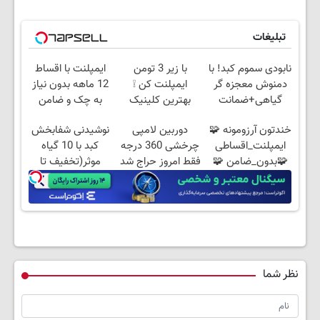
تبلیغات
نابودی سموم کبد! با
با زیر 3 تومن
ایمپلنت با اقساط
دمنوش معجزه گر
ایمپلنت کن ❕
12 ماهه بدون نیاز
گیاهی+ضمانت
بهترین کلینیک
به چک و ضامن
مرجوعیfile:///C:/Users
تهران ✅
خندتون آرزومونه 🧩
دوربین لامپی
نوشیدنی شفابخش
ایمپلنت_اقساطی
چرخشی 360 درجه
کبد با 10 گیاه
🧩بدون_ضامن 🧩
فقط امروز حراج شد
موثر(تخفیف تا
روکش_رایگان
🔥 پرداخت درب
امشب)
منزل
نظر شما