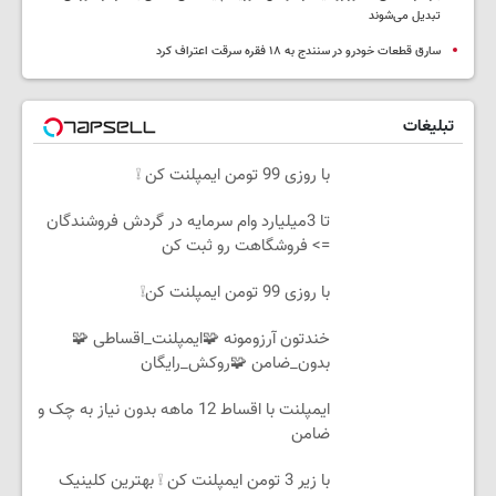
تبدیل می‌شوند
سارق قطعات خودرو در سنندج به ۱۸ فقره سرقت اعتراف کرد
تبلیغات
با روزی 99 تومن ایمپلنت کن ❕
تا 3میلیارد وام سرمایه در گردش فروشندگان
=> فروشگاهت رو ثبت کن
با روزی 99 تومن ایمپلنت کن❕
خندتون آرزومونه 🧩ایمپلنت_اقساطی 🧩
بدون_ضامن 🧩روکش_رایگان
ایمپلنت با اقساط 12 ماهه بدون نیاز به چک و
ضامن
با زیر 3 تومن ایمپلنت کن ❕ بهترین کلینیک