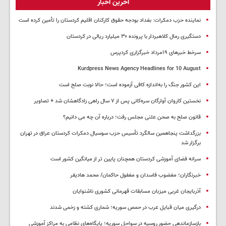
آخرین اخبار
نماینده حزب دمکرات: بغداد بودجه حقوق کارکنان اقلیم کردستان را تأمین کرده است
دستگیری رمال کلاهبردار با پرونده ۳۰ میلیارد ریالی در کردستان
سرخط خبرهای ۱۹مرداد خبرگزاری کردپرس
Kurdpress News Agency Headlines for 10 August
این کشور جنگ را به‌اندازه کافی آزموده است؛ حالا نوبت صلح است
نخستین کاروان آوارگان سره‌کانی پس از ۷ سال راهی زادگاهشان شد + تصاویر
قانون صلح به صحن علنی مجلس رفت؛ درباره آن چه می دانیم؟
بزرگداشت پنجاهمین سالگرد تأسیس حزب سوسیال دمکرات کردستان عراق در تهران
برگزار شد
سرانه فضای آموزشی کردستان همچنان پایین تر از میانگین کشور است
خبرنگاران؛ مغضوب فاسدان و مغفول حاکمان/ محمد هادیفر
آذربایجان غربی میزبان مسابقات قهرمانی کشوری ناشنوایان
درگیری میان قبایل عرب در حمص سوریه؛ شماری کشته و زخمی شدند
بازسازماندهی حضور روسیه در سواحل سوریه؛ پایگاه‌های نظامی به مراکز آموزشی