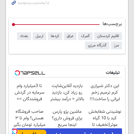
برچسب‌ها
اقلیم کردستان
گمرک
عراق
کردها
اربیل
بغداد
مرز
گذرگاه مرزی
تبلیغات
این دکتر شیرازی
بازدید آنلاین‌شاپت
تا 3میلیارد وام
کرم ترمیم زخم
رو زیاد کن، بازدید
سرمایه در گردش
ایرانی را ساخت!!!
بالاتر = درآمد بیشتر
فروشندگان =>
فروشگاهت رو ثبت
نوشیدنی شفابخش
ماشین پژو پارس
صاحب فروشگاه
کن
کبد با 10 گیاه
برای فروش داری؟
هستی؟ وام تا ۳
موثر(تخفیف تا
اینجا سریع
میلیارد تومان بگیر
امشب)
بفروشش