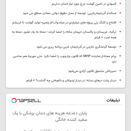
کمبودی در تامین گوشت مرغ مورد نیاز استان نداریم
استاندار آذربایجان‌غربی: توسعه از محل حقوق دولتی معادن محقق می شود
افتتاح و کلنگ زنی پروژه های میلیاردی در میاندوآب/از زنجیره تولید گوشت تا ابریشم
ترکیه، عربستان و پاکستان «پیمان مکه» را امضا کردند؛ حمله به یک عضو، حمله به
همه است + فیلم
توسعه گردشگری خارجی در آذربایجان غربی برنامه ریزی می شود
پیام معنادار نماینده MHP که قانون چارچوب را امضا نکرد: حتی مورچه هم صاحبی
دارد
دمیرتاش مشمول قانون آزادی نمی‌شود
دیدار پشت درهای بسته؛ در دیدار اردوغان و باغچه‌لی چه گذشت؟ + فیلم
تبلیغات
پایان دغدغه هزینه های دندان پزشکی با پک
سفید کننده خانگی