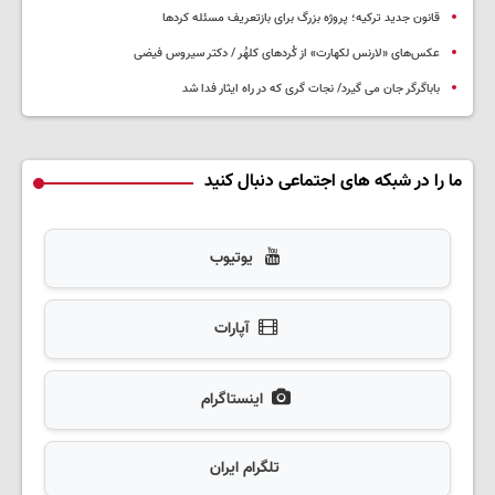
قانون جدید ترکیه؛ پروژه بزرگ‌ برای بازتعریف مسئله کردها
عکس‌های «لارنس لکهارت» از کُردهای کلهُر / دکتر سیروس فیضی
باباگرگر جان می گیرد/ نجات گری که در راه ایثار فدا شد
ما را در شبکه های اجتماعی دنبال کنید
یوتیوب
آپارات
اینستاگرام
تلگرام ایران