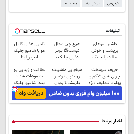
کردپرس
بارش برف
مه غلیظ
تبلیغات
داشتن موهای
هیچ چیز محال
تامین غذای کامل
پرپشت و خوش
نیست😱 پودر
مو با شامپو جلبک
حالت با جلبک
لاغری جلبک با
اسپیرولینا
اسپیرولینا
تخفیف منتظرته!
حریف سرسخت
میخوایی ماشینت
لطافت و زیبایی رو
چربی های شکم و
رو بدون دردسر
به موهات هدیه
پهلو با تخفیف ویژه
بفروشی؟ بدون
بده! شامپو جلبک
ی جام جهانی
کمیسیون
اسپیرولینا
اخبار مرتبط