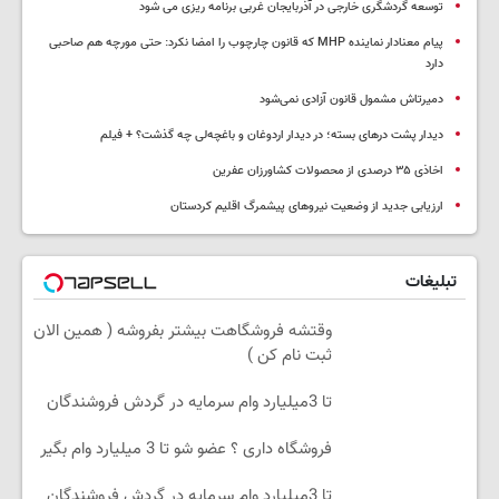
توسعه گردشگری خارجی در آذربایجان غربی برنامه ریزی می شود
پیام معنادار نماینده MHP که قانون چارچوب را امضا نکرد: حتی مورچه هم صاحبی
دارد
دمیرتاش مشمول قانون آزادی نمی‌شود
دیدار پشت درهای بسته؛ در دیدار اردوغان و باغچه‌لی چه گذشت؟ + فیلم
اخاذی ۳۵ درصدی از محصولات کشاورزان عفرین
ارزیابی جدید از وضعیت نیروهای پیشمرگ اقلیم کردستان
تبلیغات
وقتشه فروشگاهت بیشتر بفروشه ( همین الان
ثبت نام کن )
تا 3میلیارد وام سرمایه در گردش فروشندگان
فروشگاه داری ؟ عضو شو تا 3 میلیارد وام بگیر
تا 3میلیارد وام سرمایه در گردش فروشندگان