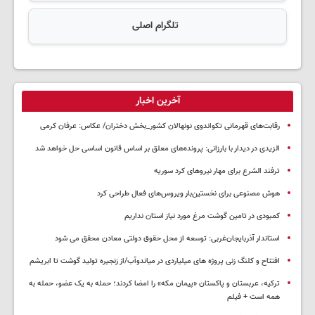
تلگرام اصلی
آخرین اخبار
رقابت‌های قهرمانی تکواندوی نونهالان کشور_بخش دختران/ عکاس: عرفان کرمی
الزیدی در دیدار با بارزانی: پرونده‌های معلق بر اساس قانون اساسی حل خواهد شد
ترفند الشرع برای مهار نیروهای کرد سوریه
هوش مصنوعی برای نخستین‌بار ویروس‌های فعال طراحی کرد
کمبودی در تامین گوشت مرغ مورد نیاز استان نداریم
استاندار آذربایجان‌غربی: توسعه از محل حقوق دولتی معادن محقق می شود
افتتاح و کلنگ زنی پروژه های میلیاردی در میاندوآب/از زنجیره تولید گوشت تا ابریشم
ترکیه، عربستان و پاکستان «پیمان مکه» را امضا کردند؛ حمله به یک عضو، حمله به
همه است + فیلم