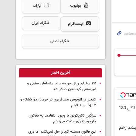
یوتیوب
آپارات
تلگرام ایران
اینستاگرام
تلگرام اصلی
آخرین اخبار
۱۹۱ میلیارد ریال جریمه برای متخلفان صنفی و
غیرصنفی کردستان صادر شد
انفجار در اتوبوس مسافربری در جرمانا؛ دو کشته و
۱۳ زخمی + فیلم
⏳فرصت محدود!! 3000گیگ اینترنت خانگی 180
سزگین تانریکولو: با وجود انتقادها به «قانون
چارچوب» رأی مثبت می‌دهم
 چشم زخم
این قانون مسئله کرد را حل نمی‌کند، اما دری