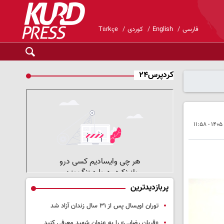
فارسی
English
کوردی
Türkçe
کردپرس۲۴
پربازدیدترین
توران اویسال پس از ۳۱ سال زندان آزاد شد
«قربان رضایی» را به عنوان شهید معرفی کنید