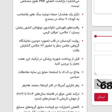
می‌گشاید/ بازگشت اعضای PKK هنوز مشخص
نیست
تکرار یک هشدار؛ حمله دوباره سگ های بلاصاحب
به کودک ۹ ساله در سنندج
رقابت‌های قهرمانی تکواندوی نونهالان کشور_بخش
پسران / عکاس: عرفان کرمی
روایت کردستان در قاب تصویر؛ دومین نمایشگاه
گروهی عکس سقز با حضور ۲۲ عکاس گشایش
یافت
قبل از پرداخت شهریه پزشکی در ترکیه، این هفت
معیار را بررسی کنید
وداع پ.ک.ک با اسلحه؛ صلح زیر سایه ملاحظات
سیاسی
زهر تکراری آمریکا در کام کردها/ محمد هادیفر
درآمد نفتی عراق در فاصله سال‌های ۲۰۰۴ تا ۲۰۲۶؛
ارسال
از جهش تاریخی تا نوسان‌های شدید
کاهش اختیارات دو فرمانده سابق گروه‌های مسلح