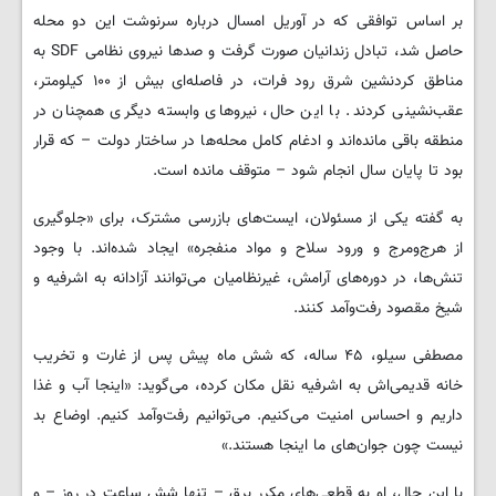
بر اساس توافقی که در آوریل امسال درباره سرنوشت این دو محله
حاصل شد، تبادل زندانیان صورت گرفت و صدها نیروی نظامی SDF به
مناطق کردنشین شرق رود فرات، در فاصله‌ای بیش از ۱۰۰ کیلومتر،
عقب‌نشینی کردند. با این حال، نیروهای وابسته دیگری همچنان در
منطقه باقی مانده‌اند و ادغام کامل محله‌ها در ساختار دولت – که قرار
بود تا پایان سال انجام شود – متوقف مانده است.
به گفته یکی از مسئولان، ایست‌های بازرسی مشترک، برای «جلوگیری
از هرج‌ومرج و ورود سلاح و مواد منفجره» ایجاد شده‌اند. با وجود
تنش‌ها، در دوره‌های آرامش، غیرنظامیان می‌توانند آزادانه به اشرفیه و
شیخ مقصود رفت‌وآمد کنند.
مصطفی سیلو، ۴۵ ساله، که شش ماه پیش پس از غارت و تخریب
خانه قدیمی‌اش به اشرفیه نقل مکان کرده، می‌گوید: «اینجا آب و غذا
داریم و احساس امنیت می‌کنیم. می‌توانیم رفت‌وآمد کنیم. اوضاع بد
نیست چون جوان‌های ما اینجا هستند.»
با این حال، او به قطعی‌های مکرر برق – تنها شش ساعت در روز – و