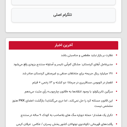
تلگرام اصلی
آخرین اخبار
نظارت بر بازار نباید مقطعی و مناسبتی باشد
مدیرعامل آبفای کردستان: مشکل کم‌آبی نایسر و آساوله سنندج بزودی رفع می‌شود
۱۹۱ میلیارد ریال جریمه برای متخلفان صنفی و غیرصنفی کردستان صادر شد
انفجار در اتوبوس مسافربری در جرمانا؛ دو کشته و ۱۳ زخمی + فیلم
سزگین تانریکولو: با وجود انتقادها به «قانون چارچوب» رأی مثبت می‌دهم
این قانون مسئله کرد را حل نمی‌کند، اما دری می‌گشاید/ بازگشت اعضای PKK هنوز
مشخص نیست
تکرار یک هشدار؛ حمله دوباره سگ های بلاصاحب به کودک ۹ ساله در سنندج
رقابت‌های قهرمانی تکواندوی نونهالان کشور_بخش پسران / عکاس: عرفان کرمی