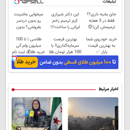
تبلیغات
جای بخیه داری؟؟
این دکتر شیرازی
میخوایی ماشینت
فقط در 3 هفته
کرم ترمیم زخم
رو بدون دردسر
ترمیمش کن!😍
ایرانی را ساخت!!!
بفروشی؟ بدون
کمیسیون
خرید خودروی شما
بهترین فرصت
طلاسی | تا 100
به بهترین قیمت
سرمایه‌گذاری‼️ با
میلیون وام آنی
بازار ✅
100 هزار تومان طلا
خرید طلا💰 ثبت نام
بخر‼️
کن!
اخبار مرتبط