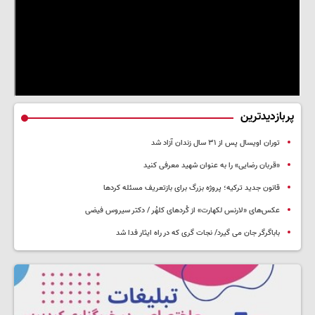
پربازدیدترین
توران اویسال پس از ۳۱ سال زندان آزاد شد
«قربان رضایی» را به عنوان شهید معرفی کنید
قانون جدید ترکیه؛ پروژه بزرگ‌ برای بازتعریف مسئله کردها
عکس‌های «لارنس لکهارت» از کُردهای کلهُر / دکتر سیروس فیضی
باباگرگر جان می گیرد/ نجات گری که در راه ایثار فدا شد