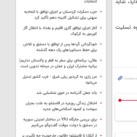
ارد، شاید
انتخابات
حزب دمکرات کردستان بر اجرای توافق با اتحادیه
میهنی برای تشکیل کابینه دهم تأکید کرد
اوه تسلیت
آغاز اجرای توافق گازی اقلیم و بغداد با انتقال گاز
کورمور به کرکوک
خودگردانی کُردها پس از توافق با دمشق و تلاش
برای حفظ دستاوردهای یک دهه گذشته
بقائی: برنامه‌ای برای سفر به قطر و پاکستان نداریم/
بیانیه مشترک ایران و عمان در مرحله تدوین است
مرز رازی به کریدور ریلی شرق - غرب کشور تبدیل
می‌شود
باند جعل گذرنامه در خوی شناسایی شد
اختلال زندگی روزمره در قامشلو به علت بحران
سوخت و کمبود اسکناس‌های جدید
برای بررسی جایگاه YPJ در ساختار امنیتی سوریه
در دمشق با دولت موقت گفت‌وگو می‌کنیم
از آنکارا تا قامشلو؛ «قانون چارچوب» چه تأثیری بر