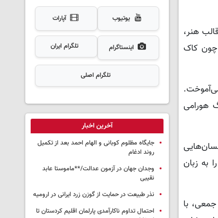
یوتیوب
آپارات
الب هنر،
تلگرام ایران
 چون کاک
اینستاگرام
تلگرام اصلی
ی‌آموخت.
گ هورامی
آخرین اخبار
جایگاه مظلوم کوبانی و الهام احمد بعد از تکمیل
سان‌هایی
روند ادغام
 به زبان
وجدان جهان در آزمون عدالت/**ماموستا عابد
نقیبی
نذر طبیعت در حمایت از گوزن زرد ایرانی در ارومیه
جمعی، با
احتمال تداوم ناکارآمدی پارلمان اقلیم کردستان تا