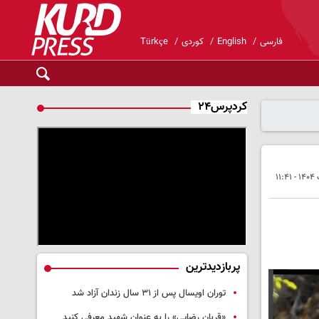
فارسی
English
کوردی
Türkçe
کردپرس۲۴
پربازدیدترین
توران اویسال پس از ۳۱ سال زندان آزاد شد
«قربان رضایی» را به عنوان شهید معرفی کنید