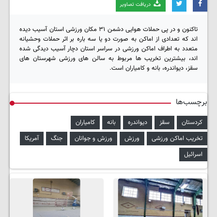
دریافت تصاویر
تاکنون و در پی حملات هوایی دشمن ۳۱ مکان ورزشی استان آسیب دیده
اند که تعدادی از اماکن به صورت دو یا سه باره بر اثر حملات وحشیانه
متعدد به اطراف اماکن ورزشی در سراسر استان دچار آسیب دیدگی شده
اند، بیشترین تخریب ها مربوط به سالن های ورزشی شهرستان های
سقز، دیواندره، بانه و کامیاران است.
برچسب‌ها
کردستان
سقز
دیواندره
بانه
کامیاران
تخریب اماکن ورزشی
ورزش
ورزش و جوانان
جنگ
آمریکا
اسرائیل