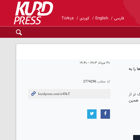
فارسی
English
کوردی
Türkçe
۳۰ مرداد ۱۴۰۳ - ۱۹:۴۰
ها را به
کد مطلب
2774296
ار کیلومتر به زمین نزدیک تر از
ه همین