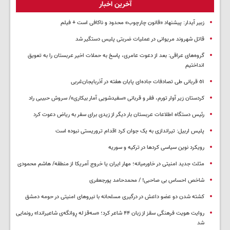
آخرین اخبار
زبیر آیدار: پیشنهاد «قانون چارچوب» محدود و ناکافی است + فیلم
قاتل شهروند مریوانی در عملیات ضربتی پلیس دستگیر شد
گروه‌های عراقی: بعد از دعوت عامری، پاسخ به حملات اخیر عربستان را به تعویق
انداختیم
٥١ قربانی طی تصادفات جاده‌ای پایان هفته در آذربایجان‌غربی
کردستان زیر آوار تورم، فقر و قربانی «سفیدشویی آمار بیکاری»/ سروش حبیبی راد
رئیس دستگاه اطلاعات عربستان بار دیگر از زیدی برای سفر به ریاض دعوت کرد
پلیس اربیل: تیراندازی به یک جوان کرد اقدام تروریستی نبوده است
رویکرد نوین سیاسی کردها در ترکیه و سوریه
مثلث جدید امنیتی در خاورمیانه؛ مهار ایران یا خروج آمریکا از منطقه/ هاشم محمودی
شاخص احساس بی صاحبی! / محمدحامد پورجعفری
کشته شدن دو عضو داعش در درگیری مسلحانه با نیروهای امنیتی در حومه دمشق
روایت هویت فرهنگی سقز از زبان ۴۴ شاعر کرد؛ «سەقز له ڕوانگەی شاعیراندا» رونمایی
شد