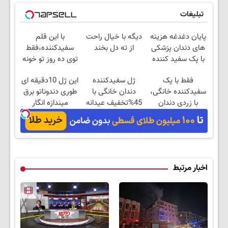
تبلیغات
پایان دغدغه هزینه
دیگه با خیال راحت
با این قلم
های دندان پزشکی
از ته دل بخند
سفیدکننده،فقط
با پک سفید کننده
توی ده روز تو خونه
خانگی!
دندوناتو سفید کن!
فقط با پک
ژل سفیدکننده
این ژل 10دقیقه ای
سفیدکننده خانگی،
دندان خانگی با
طوری دندوناتو برق
با زردی دندان
45%تخفیف عیدانه
میندازه انگار
خداحافظی کن!
کامپوزیت کردی
(50% تخفیف)
اخبار مرتبط