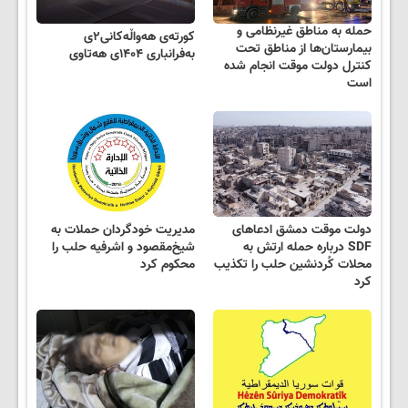
حمله به مناطق غیرنظامی و
کورتەی هەواڵەکانی۲ی
بیمارستان‌ها از مناطق تحت
بەفرانباری ۱۴۰۴ی هەتاوی
کنترل دولت موقت انجام شده
است
دولت موقت دمشق ادعاهای
مدیریت خودگردان حملات به
SDF درباره حمله ارتش به
شیخ‌مقصود و اشرفیه حلب را
محلات کُردنشین حلب را تکذیب
محکوم کرد
کرد