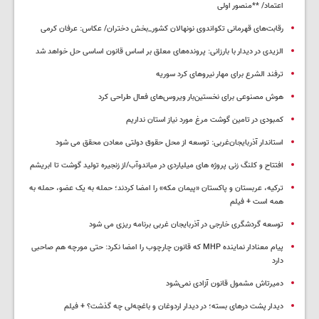
اعتماد/ **منصور اولی
رقابت‌های قهرمانی تکواندوی نونهالان کشور_بخش دختران/ عکاس: عرفان کرمی
الزیدی در دیدار با بارزانی: پرونده‌های معلق بر اساس قانون اساسی حل خواهد شد
ترفند الشرع برای مهار نیروهای کرد سوریه
هوش مصنوعی برای نخستین‌بار ویروس‌های فعال طراحی کرد
کمبودی در تامین گوشت مرغ مورد نیاز استان نداریم
استاندار آذربایجان‌غربی: توسعه از محل حقوق دولتی معادن محقق می شود
افتتاح و کلنگ زنی پروژه های میلیاردی در میاندوآب/از زنجیره تولید گوشت تا ابریشم
ترکیه، عربستان و پاکستان «پیمان مکه» را امضا کردند؛ حمله به یک عضو، حمله به
همه است + فیلم
توسعه گردشگری خارجی در آذربایجان غربی برنامه ریزی می شود
پیام معنادار نماینده MHP که قانون چارچوب را امضا نکرد: حتی مورچه هم صاحبی
دارد
دمیرتاش مشمول قانون آزادی نمی‌شود
دیدار پشت درهای بسته؛ در دیدار اردوغان و باغچه‌لی چه گذشت؟ + فیلم