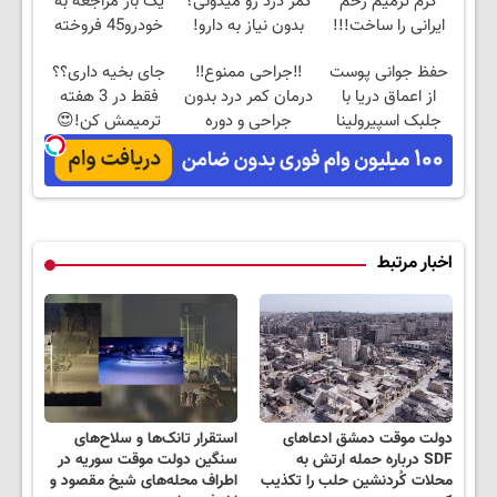
کرم ترمیم زخم
کمر درد رو میدونی؟
یک بار مراجعه به
ایرانی را ساخت!!!
بدون نیاز به دارو!
خودرو45 فروخته
(◂پرسش‌نامه)
خواهد شد
حفظ جوانی پوست
‼️جراحی ممنوع‼️
جای بخیه داری؟؟
از اعماق دریا با
درمان کمر درد بدون
فقط در 3 هفته
جلبک اسپیرولینا
جراحی و دوره
ترمیمش کن!😍
نقاهت
اخبار مرتبط
دولت موقت دمشق ادعاهای
استقرار تانک‌ها و سلاح‌های
SDF درباره حمله ارتش به
سنگین دولت موقت سوریه در
محلات کُردنشین حلب را تکذیب
اطراف محله‌های شیخ مقصود و