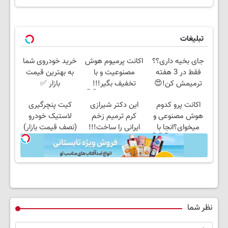
تبلیغات
جای بخیه داری؟؟
اکانت پرمیوم هوش
خرید خودروی شما
فقط در 3 هفته
مصنوعیت و با
به بهترین قیمت
ترمیمش کن!😍
تخفیف بگیر!!!
بازار ✅
دریافت تخفیف👇👇
اکانت پرو کدوم
این دکتر شیرازی
کیت پنچرگیری
هوش مصنوعی و
کرم ترمیم زخم
لاستیک خودرو
میخوای؟انجا با
ایرانی را ساخت!!!
(نصف قیمت بازار)
تخفیف بگیر👇👇👇
نظر شما