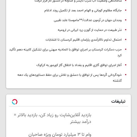
ساماندهی وضعیت آب شرب نایسر و آساوله در دستور کار قرار گرفت
جایگاه مظلوم کوبانی و الهام احمد بعد از تکمیل روند ادغام
وجدان جهان در آزمون عدالت/**ماموستا عابد نقیبی
نذر طبیعت در حمایت از گوزن زرد ایرانی در ارومیه
احتمال تداوم ناکارآمدی پارلمان اقلیم کردستان تا انتخابات
حزب دمکرات کردستان بر اجرای توافق با اتحادیه میهنی برای تشکیل کابینه دهم تأکید
کرد
آغاز اجرای توافق گازی اقلیم و بغداد با انتقال گاز کورمور به کرکوک
خودگردانی کُردها پس از توافق با دمشق و تلاش برای حفظ دستاوردهای یک دهه
گذشته
تبلیغات
بازدید آنلاین‌شاپت رو زیاد کن، بازدید بالاتر =
درآمد بیشتر
وام تا ۳ میلیارد تومان ویژه صاحبان