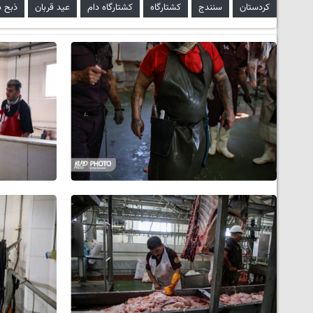
کردستان
سنندج
کشتارگاه
کشتارگاه دام
عید قربان
ذبح د