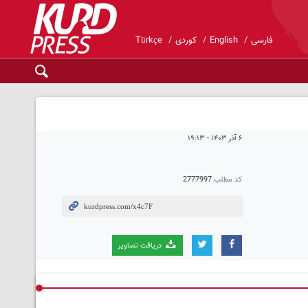
فارسی
English
کوردی
Türkçe
۶ آذر ۱۴۰۳ - ۱۹:۱۳
کد مطلب
2777997
دریافت تصاویر