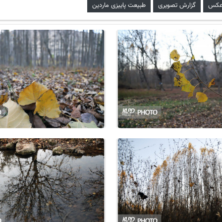
کس
گزارش تصویری
طبیعت پاییزی ماردین