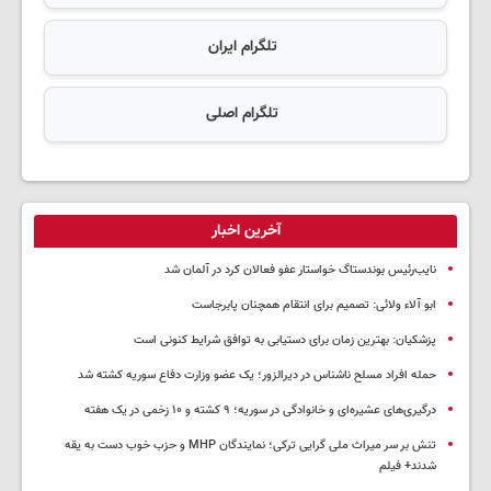
تلگرام ایران
تلگرام اصلی
آخرین اخبار
نایب‌رئیس بوندستاگ خواستار عفو فعالان کرد در آلمان شد
ابو آلاء ولائی: تصمیم برای انتقام همچنان پابرجاست
پزشکیان‌: بهترین زمان برای دستیابی به توافق شرایط کنونی است
حمله افراد مسلح ناشناس در دیرالزور؛ یک عضو وزارت دفاع سوریه کشته شد
درگیری‌های عشیره‌ای و خانوادگی در سوریه؛ ۹ کشته و ۱۰ زخمی در یک هفته
تنش بر سر میراث ملی گرایی ترکی؛ نمایندگان MHP و حزب خوب دست به یقه
شدند+ فیلم