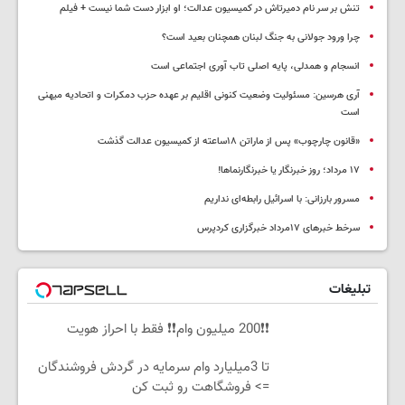
تنش بر سر نام دمیرتاش در کمیسیون عدالت؛ او ابزار دست شما نیست + فیلم
چرا ورود جولانی به جنگ لبنان همچنان بعید است؟
انسجام و همدلی، پایه اصلی تاب آوری اجتماعی است
آری هرسین: مسئولیت وضعیت کنونی اقلیم بر عهده حزب دمکرات و اتحادیه میهنی
است
«قانون چارچوب» پس از ماراتن ۱۸ساعته از کمیسیون عدالت گذشت
١٧ مرداد؛ روز خبرنگار یا خبرنگارنماها!
مسرور بارزانی: با اسرائیل رابطه‌ای نداریم
سرخط خبرهای ۱۷مرداد خبرگزاری کردپرس
تبلیغات
❗❗200 میلیون وام❗❗ فقط با احراز هویت
تا 3میلیارد وام سرمایه در گردش فروشندگان
=> فروشگاهت رو ثبت کن