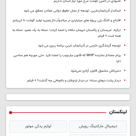
کمبودی در تامین گوشت مرغ مورد نیاز استان نداریم
استاندار آذربایجان‌غربی: توسعه از محل حقوق دولتی معادن محقق می شود
افتتاح و کلنگ زنی پروژه های میلیاردی در میاندوآب/از زنجیره تولید گوشت تا ابریشم
ترکیه، عربستان و پاکستان «پیمان مکه» را امضا کردند؛ حمله به یک عضو، حمله به
همه است + فیلم
توسعه گردشگری خارجی در آذربایجان غربی برنامه ریزی می شود
پیام معنادار نماینده MHP که قانون چارچوب را امضا نکرد: حتی مورچه هم صاحبی
دارد
دمیرتاش مشمول قانون آزادی نمی‌شود
دیدار پشت درهای بسته؛ در دیدار اردوغان و باغچه‌لی چه گذشت؟ + فیلم
لینکستان
دیجیتال مارکتینگ رویش
لوازم یدکی موتور