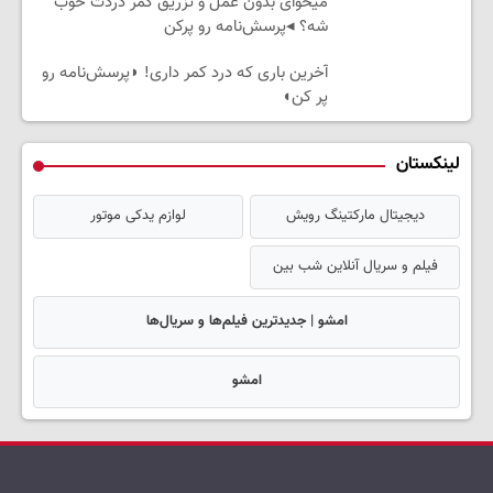
میخوای بدون عمل و تزریق کمر دردت خوب
شه؟ ◂پرسش‌نامه رو پرکن
آخرین باری که درد کمر داری! ◗پرسش‌نامه رو
پر کن◖
لینکستان
دیجیتال مارکتینگ رویش
لوازم یدکی موتور
فیلم و سریال آنلاین شب بین
امشو | جدیدترین فیلم‌ها و سریال‌ها
امشو