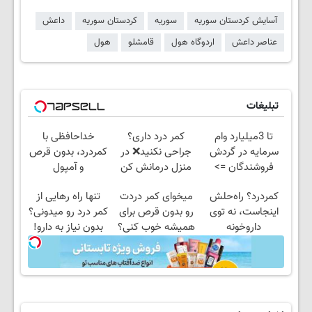
آسایش کردستان سوریه
سوریه
کردستان سوریه
داعش
عناصر داعش
اردوگاه هول
قامشلو
هول
تبلیغات
تا 3میلیارد وام
کمر درد داری؟
خداحافظی با
سرمایه در گردش
جراحی نکنید❌ در
کمردرد، بدون قرص
فروشندگان =>
منزل درمانش کن
و آمپول
فروشگاهت رو ثبت
(◂پرسش‌نامه)
کمردرد؟ راه‌حلش
میخوای کمر دردت
تنها راه رهایی از
کن
اینجاست، نه توی
رو بدون قرص برای
کمر درد رو میدونی؟
داروخونه
همیشه خوب کنی؟
بدون نیاز به دارو!
(◂پرسش‌نامه رو پر
(◂پرسش‌نامه)
کن)