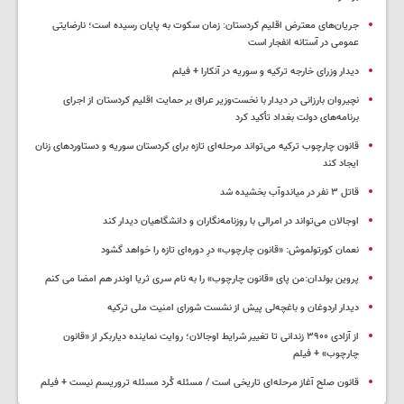
جریان‌های معترض اقلیم کردستان: زمان سکوت به پایان رسیده است؛ نارضایتی
عمومی در آستانه انفجار است
دیدار وزرای خارجه ترکیه و سوریه در آنکارا + فیلم
نچیروان بارزانی در دیدار با نخست‌وزیر عراق بر حمایت اقلیم کردستان از اجرای
برنامه‌های دولت بغداد تأکید کرد
قانون چارچوب ترکیه می‌تواند مرحله‌ای تازه برای کردستان سوریه و دستاوردهای زنان
ایجاد کند
قاتل ٣ نفر در میاندوآب بخشیده شد
اوجالان می‌تواند در امرالی با روزنامه‌نگاران و دانشگاهیان دیدار کند
نعمان کورتولموش: «قانون چارچوب» درِ دوره‌ای تازه را خواهد گشود
پروین بولدان:من پای «قانون چارچوب» را به نام سری ثریا اوندر هم امضا می کنم
دیدار اردوغان و باغچه‌لی پیش از نشست شورای امنیت ملی ترکیه
از آزادی ۳۹۰۰ زندانی تا تغییر شرایط اوجالان؛ روایت نماینده دیاربکر از «قانون
چارچوب» + فیلم
قانون صلح آغاز مرحله‌ای تاریخی است / مسئله کُرد مسئله تروریسم نیست + فیلم